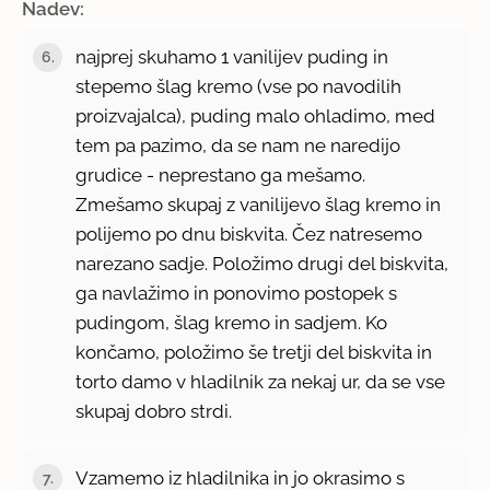
Nadev:
najprej skuhamo 1 vanilijev puding in
stepemo šlag kremo (vse po navodilih
proizvajalca), puding malo ohladimo, med
tem pa pazimo, da se nam ne naredijo
grudice - neprestano ga mešamo.
Zmešamo skupaj z vanilijevo šlag kremo in
polijemo po dnu biskvita. Čez natresemo
narezano sadje. Položimo drugi del biskvita,
ga navlažimo in ponovimo postopek s
pudingom, šlag kremo in sadjem. Ko
končamo, položimo še tretji del biskvita in
torto damo v hladilnik za nekaj ur, da se vse
skupaj dobro strdi.
Vzamemo iz hladilnika in jo okrasimo s