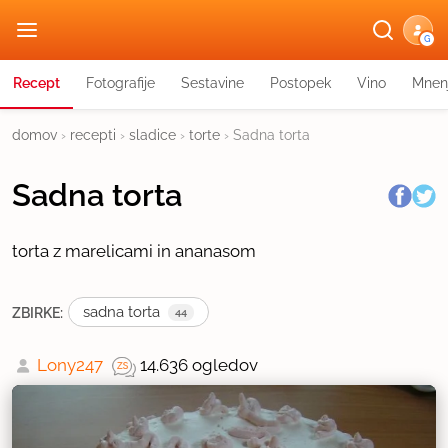
G
Recept
Fotografije
Sestavine
Postopek
Vino
Mnen
domov
›
recepti
›
sladice
›
torte
›
Sadna torta
Sadna torta
torta z marelicami in ananasom
sadna torta
ZBIRKE:
44
Lony247
14.636 ogledov