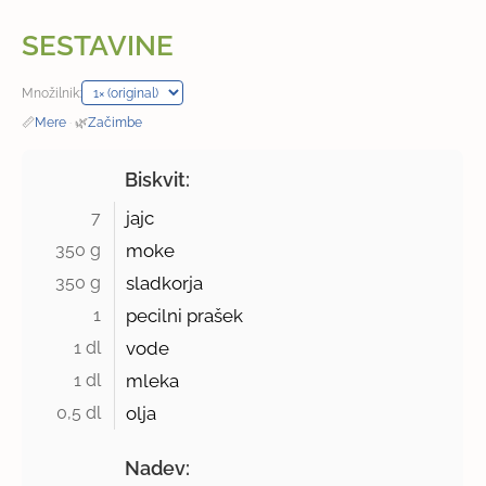
SESTAVINE
Množilnik:
📏
Mere
·
🌿
Začimbe
Biskvit:
7 
jajc
350 g 
moke
350 g 
sladkorja
1 
pecilni prašek
1 dl 
vode
1 dl 
mleka
0,5 dl 
olja
Nadev: