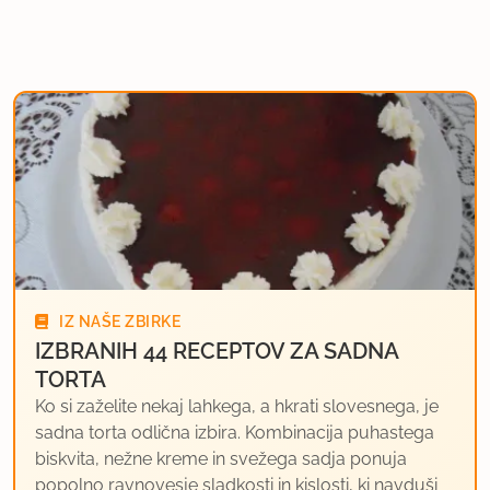
IZ NAŠE ZBIRKE
IZBRANIH 44 RECEPTOV ZA SADNA
TORTA
Ko si zaželite nekaj lahkega, a hkrati slovesnega, je
sadna torta odlična izbira. Kombinacija puhastega
biskvita, nežne kreme in svežega sadja ponuja
popolno ravnovesje sladkosti in kislosti, ki navduši