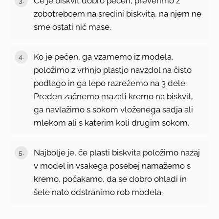
Če je biskvit dobro pečen, preverimo z
zobotrebcem na sredini biskvita, na njem ne
sme ostati nič mase.
Ko je pečen, ga vzamemo iz modela,
položimo z vrhnjo plastjo navzdol na čisto
podlago in ga lepo razrežemo na 3 dele.
Preden začnemo mazati kremo na biskvit,
ga navlažimo s sokom vloženega sadja ali
mlekom ali s katerim koli drugim sokom.
Najbolje je, če plasti biskvita položimo nazaj
v model in vsakega posebej namažemo s
kremo, počakamo, da se dobro ohladi in
šele nato odstranimo rob modela.