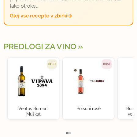
tako otroke…
Glej vse recepte v zbirki
PREDLOGI ZA VINO
BELO
ROSÉ
Ventus Rumeni
Polsuhi rosé
Rume
Muškat
verd