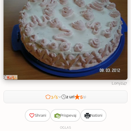
Lony247
5
2 uri
3/5
(1)
Zahtevnost
Shrani
Prispevaj
Natisni
OGLAS