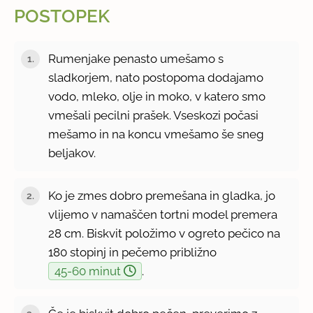
POSTOPEK
Rumenjake penasto umešamo s
sladkorjem, nato postopoma dodajamo
vodo, mleko, olje in moko, v katero smo
vmešali pecilni prašek. Vseskozi počasi
mešamo in na koncu vmešamo še sneg
beljakov.
Ko je zmes dobro premešana in gladka, jo
vlijemo v namaščen tortni model premera
28 cm. Biskvit položimo v ogreto pečico na
180 stopinj in pečemo približno
45-60 minut
.