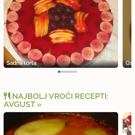
Sadna torta
Osv
NAJBOLJ VROČI RECEPTI:
AVGUST