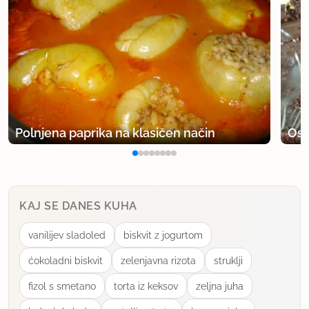
Polnjena paprika na klasičen način
Osv
KAJ SE DANES KUHA
vanilijev sladoled
biskvit z jogurtom
ćokoladni biskvit
zelenjavna rizota
struklji
fizol s smetano
torta iz keksov
zeljna juha