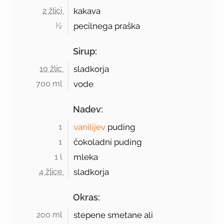
2 žlici 
kakava
½ 
pecilnega praška
Sirup:
10 žlic 
sladkorja
700 ml 
vode
Nadev:
1 
vanilijev
puding
1 
čokoladni puding
1 l 
mleka
4 žlice 
sladkorja
Okras:
200 ml 
stepene smetane ali