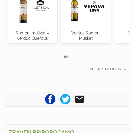
Rumeni muškat –
Ventus Rumeni
Po
verduc Quercus
Muškat
VEČ PREDLOGOV
ZRAVEN PRIPOROČAMO