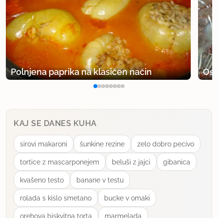
Polnjena paprika na klasičen način
Osv
KAJ SE DANES KUHA
sirovi makaroni
šunkine rezine
zelo dobro pecivo
tortice z mascarponejem
beluši z jajci
gibanica
kvašeno testo
banane v testu
rolada s kislo smetano
bucke v omaki
orehova biskvitna torta
marmelada