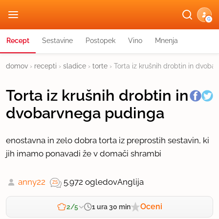
G
Recept
Sestavine
Postopek
Vino
Mnenja
domov
›
recepti
›
sladice
›
torte
›
Torta iz krušnih drobtin in dvob
Torta iz krušnih drobtin in
dvobarvnega pudinga
enostavna in zelo dobra torta iz preprostih sestavin, ki
jih imamo ponavadi že v domači shrambi
anny22
5.972 ogledov
Anglija
Oceni
1 ura 30 min
2/5
Zahtevnost