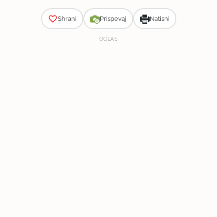
Shrani
Prispevaj
Natisni
OGLAS