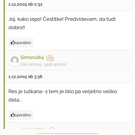
1.12.2005 ob 0:32
Joj, kako lepo! Čestitke! Predvidevam, da tudi
dobro!!
uporabno
Simona84
član od 2005
3036 sporočil
1.12.2005 ob 3:38
Res je luškana- s tem je bilo pa verjetno veliko
dela...
uporabno
anagerzina