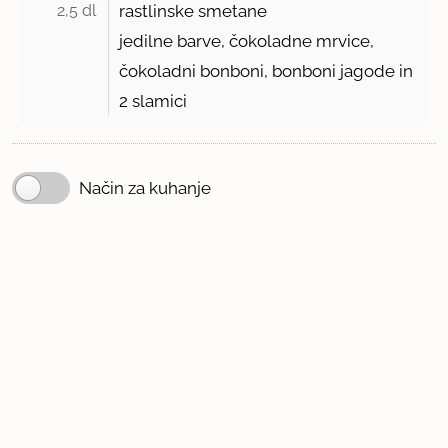
2,5 dl 
rastlinske smetane
jedilne barve, čokoladne mrvice,
čokoladni bonboni, bonboni jagode in
2
slamici
Način za kuhanje