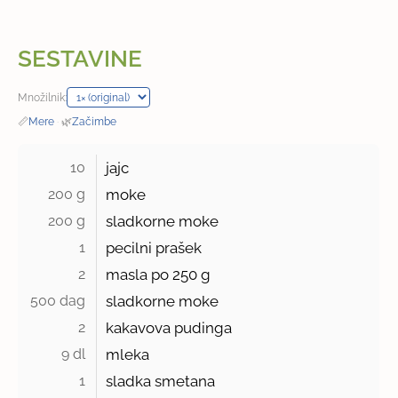
SESTAVINE
Množilnik:
📏
Mere
·
🌿
Začimbe
10 
jajc
200 g 
moke
200 g 
sladkorne moke
1 
pecilni prašek
2 
masla po
250 g
500 dag 
sladkorne moke
2 
kakavova pudinga
9 dl 
mleka
1 
sladka smetana