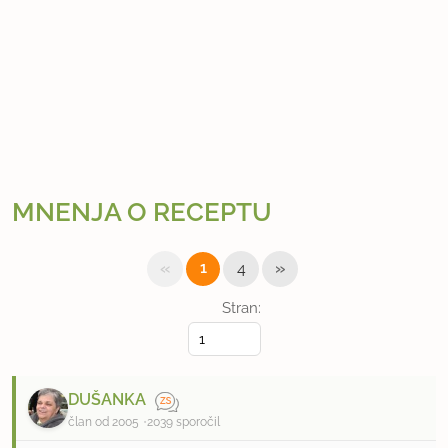
MNENJA O RECEPTU
«
»
1
4
Stran:
DUŠANKA
član od 2005
2039 sporočil