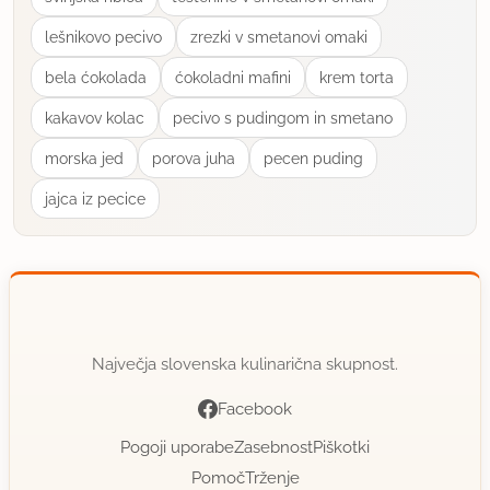
1.12.2005 ob 10:31
lešnikovo pecivo
zrezki v smetanovi omaki
Lepa pikapolonica ! Čestitke za idejo !
bela ćokolada
ćokoladni mafini
krem torta
kakavov kolac
pecivo s pudingom in smetano
uporabno
morska jed
porova juha
pecen puding
_kekec_
jajca iz pecice
član od 2005
230 sporočil
1.12.2005 ob 12:04
zelo lepo.
Največja slovenska kulinarična skupnost.
uporabno
Facebook
Atina
član od 2004
3792 sporočil
Pogoji uporabe
Zasebnost
Piškotki
Pomoč
Trženje
1.12.2005 ob 13:01