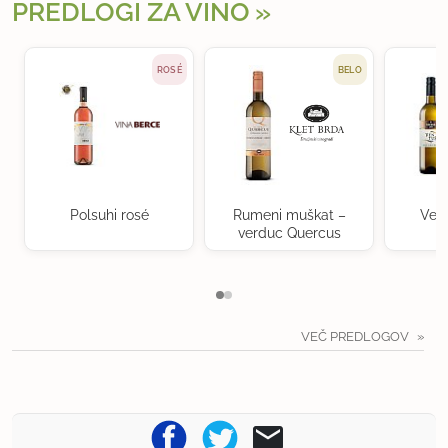
PREDLOGI ZA VINO
ROSÉ
BELO
Polsuhi rosé
Rumeni muškat –
Ven
verduc Quercus
VEČ PREDLOGOV