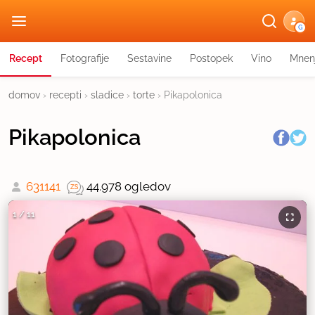
G
Recept
Fotografije
Sestavine
Postopek
Vino
Mnen
domov
›
recepti
›
sladice
›
torte
›
Pikapolonica
Pikapolonica
631141
44.978 ogledov
1
/
11