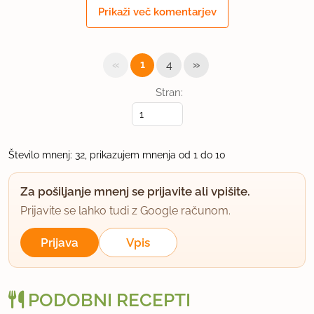
član od 2002
280 sporočil
Prikaži več komentarjev
1.12.2005 ob 6:50
«
»
1
4
Super zgleda. Vse čestitke za mojstrico. Zanima pa
me v kakšnem pekaču si pekla biskvit, da je tako
Stran:
okrogel, kot pol žoge. V skledi?
Ana
Število mnenj: 32, prikazujem mnenja od 1 do 10
uporabno
Za pošiljanje mnenj se prijavite ali vpišite.
631141
Prijavite se lahko tudi z Google računom.
član od 2003
612 sporočil
Prijava
Vpis
1.12.2005 ob 7:35
Pekla sem v tefalovem voku.
PODOBNI RECEPTI