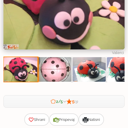
Valerci
5
2/5
(3)
Zahtevnost
Shrani
Prispevaj
Natisni