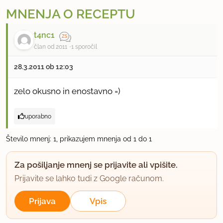
MNENJA O RECEPTU
t4nc1
član od 2011
1 sporočil
28.3.2011 ob 12:03
zelo okusno in enostavno =)
uporabno
Število mnenj: 1, prikazujem mnenja od 1 do 1
Za pošiljanje mnenj se prijavite ali vpišite.
Prijavite se lahko tudi z Google računom.
Prijava
Vpis