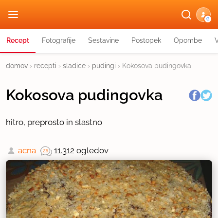
G
Recept
Fotografije
Sestavine
Postopek
Opombe
domov
›
recepti
›
sladice
›
pudingi
›
Kokosova pudingovka
Kokosova pudingovka
hitro, preprosto in slastno
acna
11.312 ogledov