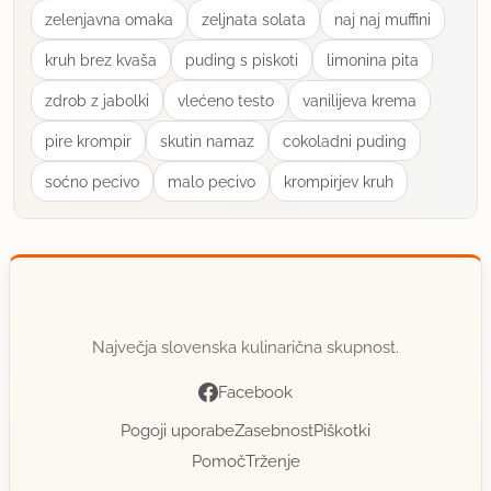
zelenjavna omaka
zeljnata solata
naj naj muffini
kruh brez kvaša
puding s piskoti
limonina pita
zdrob z jabolki
vlećeno testo
vanilijeva krema
pire krompir
skutin namaz
cokoladni puding
soćno pecivo
malo pecivo
krompirjev kruh
Največja slovenska kulinarična skupnost.
Facebook
Pogoji uporabe
Zasebnost
Piškotki
Pomoč
Trženje