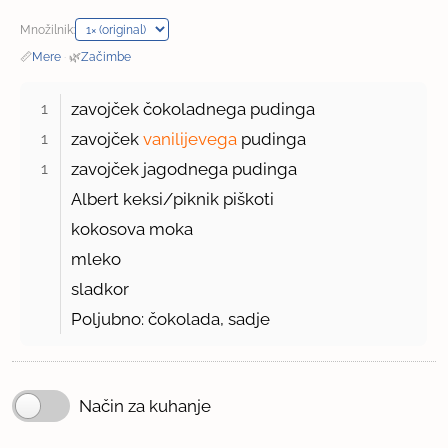
Množilnik:
📏
Mere
·
🌿
Začimbe
1 
zavojček čokoladnega pudinga
1 
zavojček
vanilijevega
pudinga
1 
zavojček jagodnega pudinga
Albert keksi/piknik piškoti
kokosova moka
mleko
sladkor
Poljubno: čokolada, sadje
Način za kuhanje