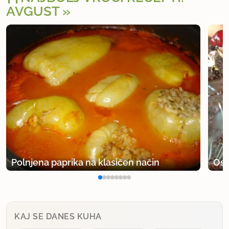
AVGUST
Polnjena paprika na klasičen način
Osv
KAJ SE DANES KUHA