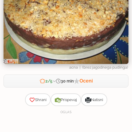
acna
| (brez jagodnega pudinga)
Oceni
30 min
2/5
Zahtevnost
Shrani
Prispevaj
Natisni
OGLAS