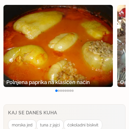
Polnjena paprika na klasičen način
Osv
KAJ SE DANES KUHA
morska jed
tuna z jajci
ćokoladni biskvit