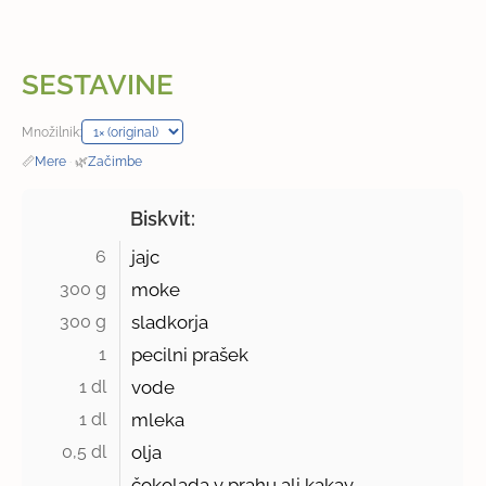
SESTAVINE
Množilnik:
📏
Mere
·
🌿
Začimbe
Biskvit:
6 
jajc
300 g 
moke
300 g 
sladkorja
1 
pecilni prašek
1 dl 
vode
1 dl 
mleka
0,5 dl 
olja
čokolada v prahu ali kakav