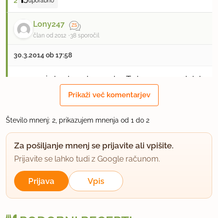
2
uporabno
Lony247
član od 2012
38 sporočil
30.3.2014 ob 17:58
mamamia hvala za komentar. To kremo sem delala
prvič in čisto brez kakršnega koli recepta, se mi je
Prikaži več komentarjev
zdelo, da nekaj pa mora ratati in je, naslednjič bom
poizkusila tako. Ja res je, ko bodo jagode iz vrta bo
Število mnenj: 2, prikazujem mnenja od 1 do 2
torta še boljša :)
Za pošiljanje mnenj se prijavite ali vpišite.
uporabno
Prijavite se lahko tudi z Google računom.
Prijava
Vpis