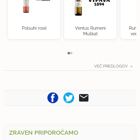
Polsuhi rosé
Ventus Rumeni
Rume
Muškat
verd
VEČ PREDLOGOV
ZRAVEN PRIPOROČAMO