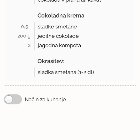
Čokoladna krema:
0,5 l 
sladke smetane
200 g 
jedilne čokolade
2 
jagodna kompota
Okrasitev:
sladka smetana (
1-2 dl
)
Način za kuhanje