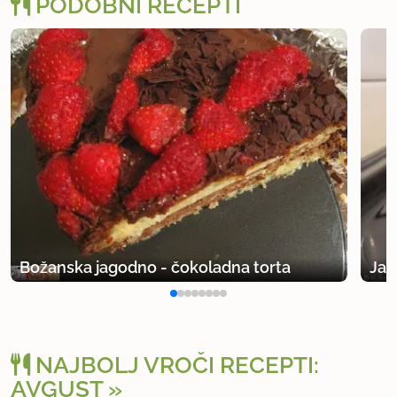
PODOBNI RECEPTI
Božanska jagodno - čokoladna torta
Jag
NAJBOLJ VROČI RECEPTI:
AVGUST