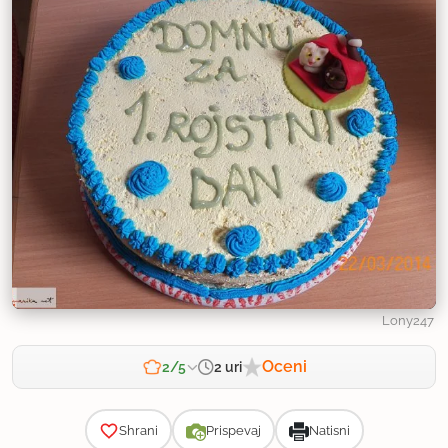
Lony247
Oceni
2 uri
2/5
Zahtevnost
Shrani
Prispevaj
Natisni