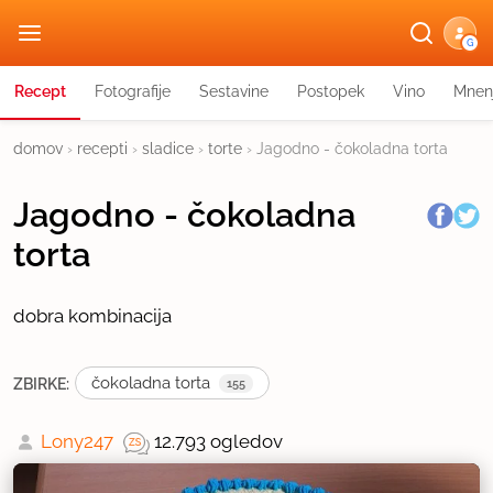
G
Recept
Fotografije
Sestavine
Postopek
Vino
Mnen
domov
›
recepti
›
sladice
›
torte
›
Jagodno - čokoladna torta
Jagodno - čokoladna
torta
dobra kombinacija
čokoladna torta
ZBIRKE:
155
Lony247
12.793 ogledov