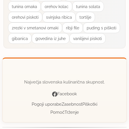
tunina omaka
orehov kolac
tunina solata
orehovi piskoti
svinjska ribica
tortilje
zrezki v smetanovi omaki
ribji file
puding s piškoti
gibanica
govedina iz juhe
vanilijevi piskoti
Največja slovenska kulinarična skupnost.
Facebook
Pogoji uporabe
Zasebnost
Piškotki
Pomoč
Trženje