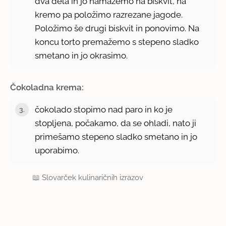
dva dela in jo namažemo na biskvit, na
kremo pa položimo razrezane jagode.
Položimo še drugi biskvit in ponovimo. Na
koncu torto premažemo s stepeno sladko
smetano in jo okrasimo.
Čokoladna krema:
čokolado stopimo nad paro in ko je
stopljena, počakamo, da se ohladi, nato ji
primešamo stepeno sladko smetano in jo
uporabimo.
📖
Slovarček kulinaričnih izrazov