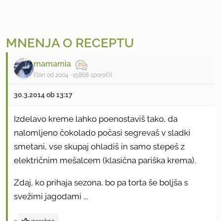
MNENJA O RECEPTU
mamamia
član od 2004
15868 sporočil
30.3.2014 ob 13:17
Izdelavo kreme lahko poenostaviš tako, da
nalomljeno čokolado počasi segrevaš v sladki
smetani, vse skupaj ohladiš in samo stepeš z
električnim mešalcem (klasična pariška krema).
Zdaj, ko prihaja sezona, bo pa torta še boljša s
svežimi jagodami ...