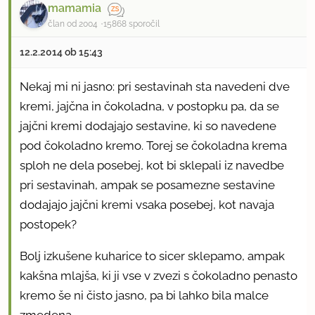
mamamia
član od 2004
15868 sporočil
12.2.2014 ob 15:43
Nekaj mi ni jasno: pri sestavinah sta navedeni dve
kremi, jajčna in čokoladna, v postopku pa, da se
jajčni kremi dodajajo sestavine, ki so navedene
pod čokoladno kremo. Torej se čokoladna krema
sploh ne dela posebej, kot bi sklepali iz navedbe
pri sestavinah, ampak se posamezne sestavine
dodajajo jajčni kremi vsaka posebej, kot navaja
postopek?
Bolj izkušene kuharice to sicer sklepamo, ampak
kakšna mlajša, ki ji vse v zvezi s čokoladno penasto
kremo še ni čisto jasno, pa bi lahko bila malce