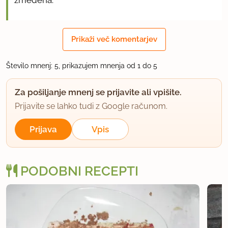
zmedena.
uporabno
Prikaži več komentarjev
Vesna rada peče
Število mnenj: 5, prikazujem mnenja od 1 do 5
član od 2013
93 sporočil
Za pošiljanje mnenj se prijavite ali vpišite.
12.2.2014 ob 16:42
Prijavite se lahko tudi z Google računom.
Aha ok hvala za opozorilo, da ni dosti jasno
Prijava
Vpis
napisano. Sem spremenila recept, tako da je
postopek še bolj jasen.
PODOBNI RECEPTI
uporabno
caka
član od 2008
42 sporočil
12.2.2014 ob 18:51