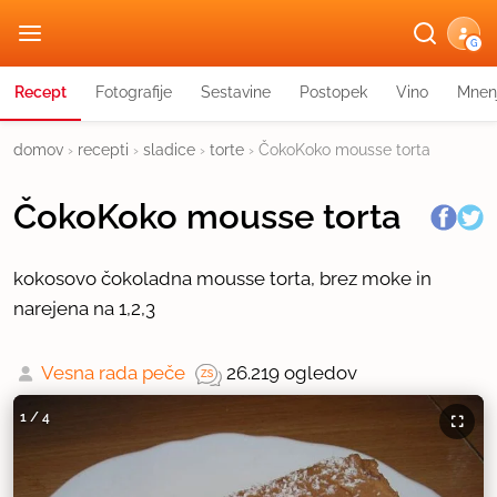
G
Recept
Fotografije
Sestavine
Postopek
Vino
Mnen
domov
›
recepti
›
sladice
›
torte
›
ČokoKoko mousse torta
ČokoKoko mousse torta
kokosovo čokoladna mousse torta, brez moke in
narejena na 1,2,3
Vesna rada peče
26.219 ogledov
1
/
4