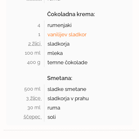
Čokoladna krema:
4 
rumenjaki
1 
vanilijev sladkor
2 žlici 
sladkorja
100 ml 
mleka
400 g 
temne čokolade
Smetana:
500 ml 
sladke smetane
3 žlice 
sladkorja v prahu
30 ml 
ruma
ščepec 
soli