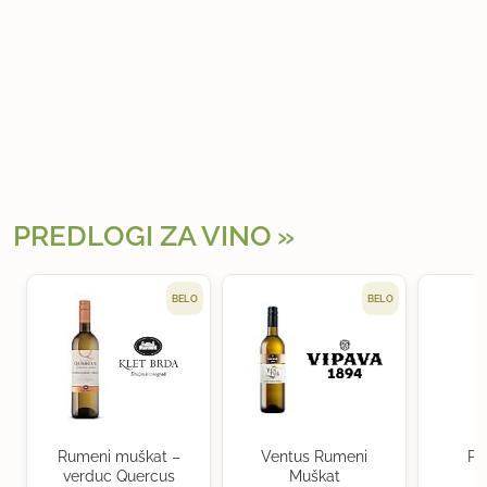
PREDLOGI ZA VINO
BELO
BELO
Rumeni muškat –
Ventus Rumeni
Po
verduc Quercus
Muškat