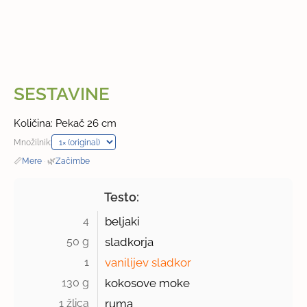
SESTAVINE
Količina: Pekač 26 cm
Množilnik:
📏
Mere
·
🌿
Začimbe
Testo:
4 
beljaki
50 g 
sladkorja
1 
vanilijev sladkor
130 g 
kokosove moke
1 žlica 
ruma