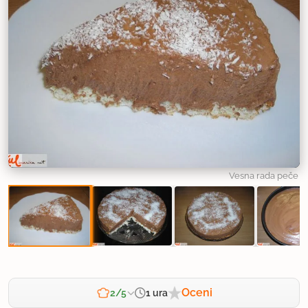
Vesna rada peče
Oceni
1 ura
2/5
Zahtevnost