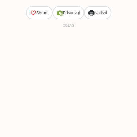
Shrani
Prispevaj
Natisni
OGLAS