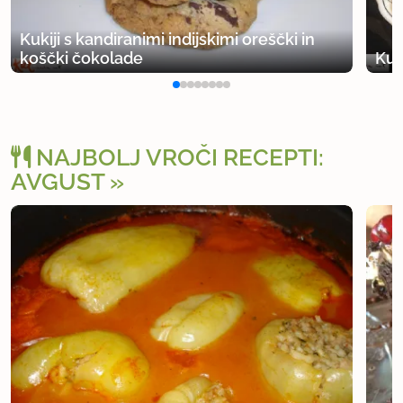
Kukiji s kandiranimi indijskimi oreščki in
koščki čokolade
Kuk
NAJBOLJ VROČI RECEPTI:
AVGUST