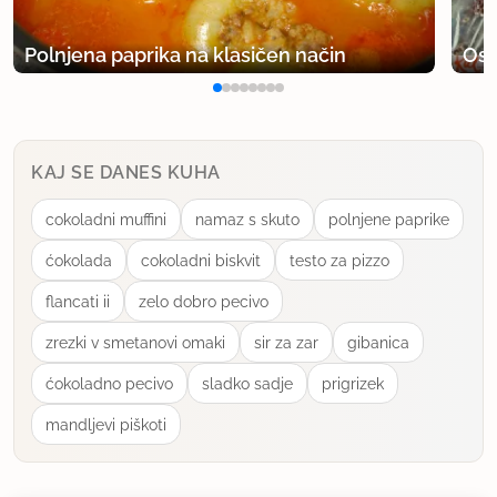
Polnjena paprika na klasičen način
Osv
KAJ SE DANES KUHA
cokoladni muffini
namaz s skuto
polnjene paprike
ćokolada
cokoladni biskvit
testo za pizzo
flancati ii
zelo dobro pecivo
zrezki v smetanovi omaki
sir za zar
gibanica
ćokoladno pecivo
sladko sadje
prigrizek
mandljevi piškoti