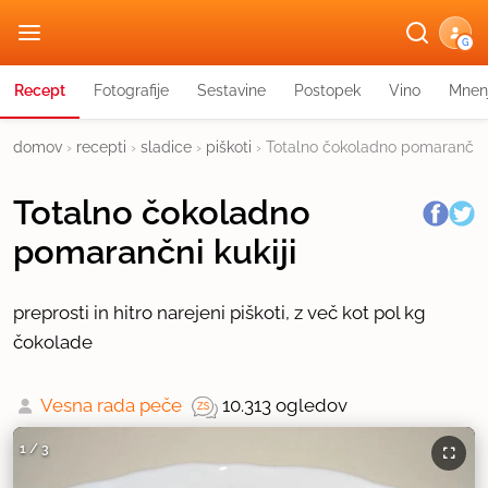
G
Recept
Fotografije
Sestavine
Postopek
Vino
Mnen
domov
›
recepti
›
sladice
›
piškoti
›
Totalno čokoladno pomarančni k
Totalno čokoladno
pomarančni kukiji
preprosti in hitro narejeni piškoti, z več kot pol kg
čokolade
Vesna rada peče
10.313 ogledov
1
/
3