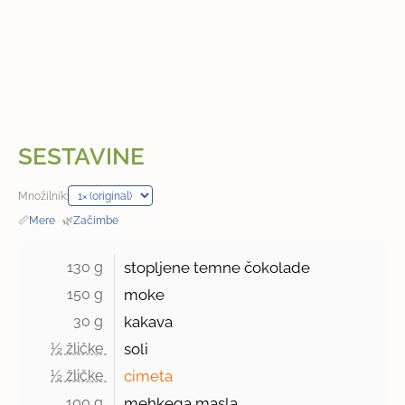
SESTAVINE
Množilnik:
📏
Mere
·
🌿
Začimbe
130 g 
stopljene temne čokolade
150 g 
moke
30 g 
kakava
½ žličke 
soli
½ žličke 
cimeta
100 g 
mehkega masla