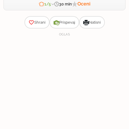
Oceni
30 min
1/5
Zahtevnost
Shrani
Prispevaj
Natisni
OGLAS