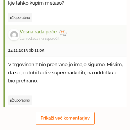
kje lahko kupim melaso?
uporabno
Vesna rada peče
član od 2013
93 sporočil
24.11.2013 ob 11:05
V trgovinah z bio prehrano jo imajo sigurno. Mislim,
da se jo dobi tudi v supermarketih, na oddelku z
bio prehrano.
uporabno
Prikaži več komentarjev