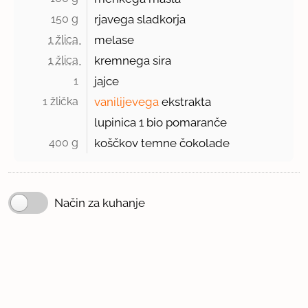
150 g 
rjavega sladkorja
1 žlica 
melase
1 žlica 
kremnega sira
1 
jajce
1 žlička 
vanilijevega
ekstrakta
lupinica
1
bio pomaranče
400 g 
koščkov temne čokolade
Način za kuhanje