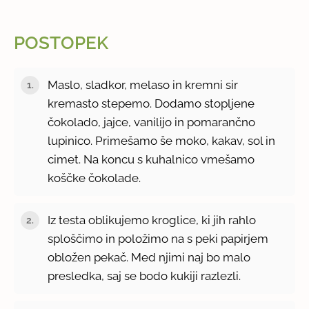
POSTOPEK
Maslo, sladkor, melaso in kremni sir
kremasto stepemo. Dodamo stopljene
čokolado, jajce, vanilijo in pomarančno
lupinico. Primešamo še moko, kakav, sol in
cimet. Na koncu s kuhalnico vmešamo
koščke čokolade.
Iz testa oblikujemo kroglice, ki jih rahlo
sploščimo in položimo na s peki papirjem
obložen pekač. Med njimi naj bo malo
presledka, saj se bodo kukiji razlezli.