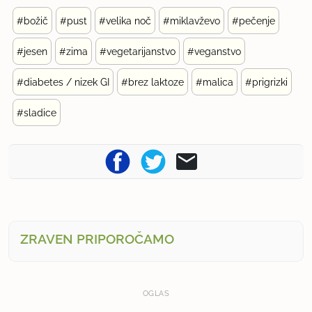
#božič
#pust
#velika noč
#miklavževo
#pečenje
#jesen
#zima
#vegetarijanstvo
#veganstvo
#diabetes / nizek GI
#brez laktoze
#malica
#prigrizki
#sladice
ZRAVEN PRIPOROČAMO
OGLAS