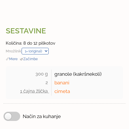
SESTAVINE
Količina: 8 do 12 piškotov
Množilnik:
📏
Mere
·
🌿
Začimbe
300 g 
granole (kakršnekoli)
2 
banani
1 čajna žlička 
cimeta
Način za kuhanje