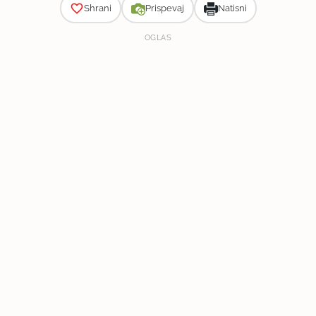
Shrani
Prispevaj
Natisni
OGLAS