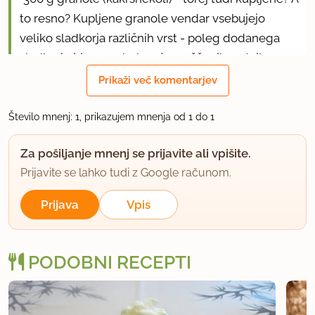
to resno? Kupljene granole vendar vsebujejo
veliko sladkorja različnih vrst - poleg dodanega
sladkorja (rjavega, belega), zgoščenih sadnih
sokov/sirupov, medu ali umetnih sladil se nahaja v
Prikaži več komentarjev
njih tudi veliko sadniega sladkorja v koščkih
suhega sadja, sadkor pa najdemo tudi v manjših
Število mnenj: 1, prikazujem mnenja od 1 do 1
koščkih čokolade, ki je velikokrat dodana tudi
Za pošiljanje mnenj se prijavite ali vpišite.
naknadno, torej že pečeni granoli.
Prijavite se lahko tudi z Google računom.
Mimogrede, tudi banane vsebujejo precej
Prijava
Vpis
sadnega sladkorja in vsekakor niso priporočljiv
sadež za ljudi, ki ne smejo sladkorja.
PODOBNI RECEPTI
Nisem prepričana, ali je granola, ki je v resnici
prava energetska bomba, sploh lahko smatrana
kot primerna osnova za zdrave piškotke za tiste, ki