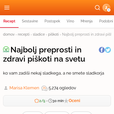
G
Recept
Sestavine
Postopek
Vino
Mnenja
Podobni 
domov
›
recepti
›
sladice
›
piškoti
›
Najbolj preprosti in zdravi piško
Najbolj preprosti in
zdravi piškoti na svetu
ko vam zadiši nekaj sladkega, a ne smete sladkorja
Marisa Klemen
5.274 ogledov
Oceni
30 min
2/5
Zahtevnost