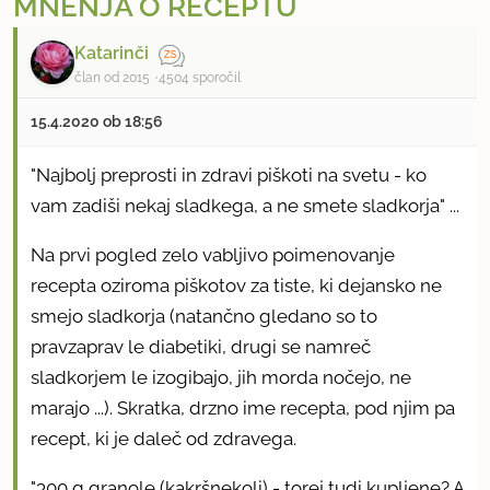
MNENJA O RECEPTU
Katarinči
član od 2015
4504 sporočil
15.4.2020 ob 18:56
"Najbolj preprosti in zdravi piškoti na svetu - ko
vam zadiši nekaj sladkega, a ne smete sladkorja" ...
Na prvi pogled zelo vabljivo poimenovanje
recepta oziroma piškotov za tiste, ki dejansko ne
smejo sladkorja (natančno gledano so to
pravzaprav le diabetiki, drugi se namreč
sladkorjem le izogibajo, jih morda nočejo, ne
marajo ...). Skratka, drzno ime recepta, pod njim pa
recept, ki je daleč od zdravega.
"300 g granole (kakršnekoli) - torej tudi kupljene? A