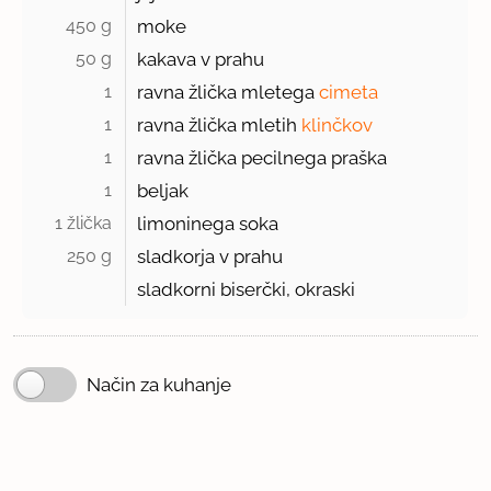
450 g 
moke
50 g 
kakava v prahu
1 
ravna žlička mletega
cimeta
1 
ravna žlička mletih
klinčkov
1 
ravna žlička pecilnega praška
1 
beljak
1 žlička 
limoninega soka
250 g 
sladkorja v prahu
sladkorni biserčki, okraski
Način za kuhanje