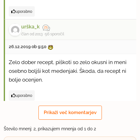
uporabno
urška_k
član od 2013
56 sporočil
26.12.2019 ob 9:50
Zelo dober recept, piškoti so zelo okusni in meni
osebno boljši kot medenjaki. Škoda, da recept ni
bolje ocenjen.
uporabno
Prikaži več komentarjev
Število mnenj: 2, prikazujem mnenja od 1 do 2