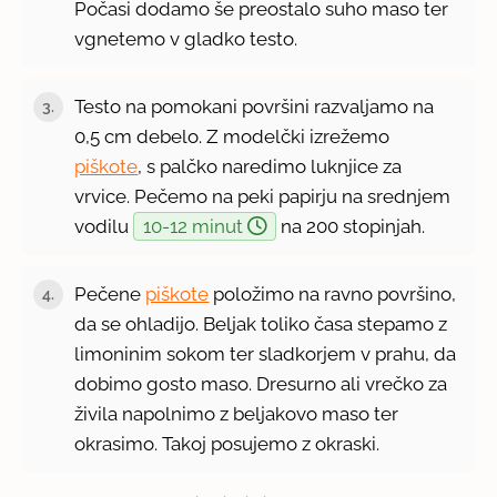
Počasi dodamo še preostalo suho maso ter
vgnetemo v gladko testo.
Testo na pomokani površini razvaljamo na
3.
0,5 cm debelo. Z modelčki izrežemo
piškote
, s palčko naredimo luknjice za
vrvice. Pečemo na peki papirju na srednjem
vodilu
10-12 minut
na 200 stopinjah.
Pečene
piškote
položimo na ravno površino,
4.
da se ohladijo. Beljak toliko časa stepamo z
limoninim sokom ter sladkorjem v prahu, da
dobimo gosto maso. Dresurno ali vrečko za
živila napolnimo z beljakovo maso ter
okrasimo. Takoj posujemo z okraski.