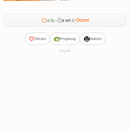
Oceni
2 uri
2/5
Zahtevnost
Shrani
Prispevaj
Natisni
OGLAS