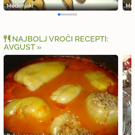
Medenjaki
Med
NAJBOLJ VROČI RECEPTI:
AVGUST