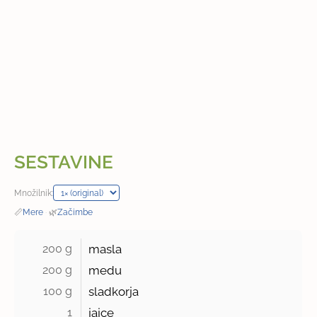
SESTAVINE
Množilnik:
📏
Mere
·
🌿
Začimbe
200 g 
masla
200 g 
medu
100 g 
sladkorja
1 
jajce