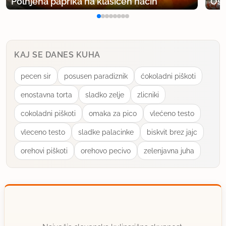
Polnjena paprika na klasičen način
Osv
KAJ SE DANES KUHA
pecen sir
posusen paradiznik
ćokoladni piškoti
enostavna torta
sladko zelje
zlicniki
cokoladni piškoti
omaka za pico
vlećeno testo
vleceno testo
sladke palacinke
biskvit brez jajc
orehovi piškoti
orehovo pecivo
zelenjavna juha