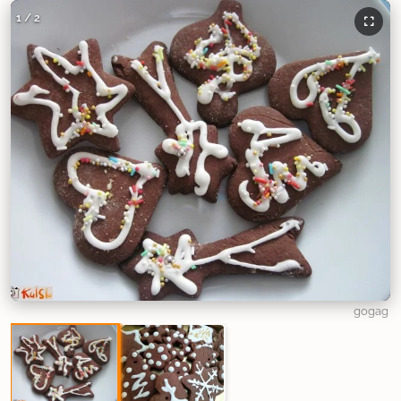
1
/
2
gogag