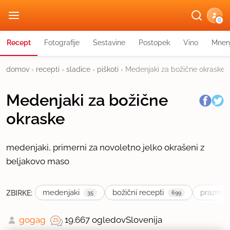
G
Recept
Fotografije
Sestavine
Postopek
Vino
Mnen
domov
›
recepti
›
sladice
›
piškoti
›
Medenjaki za božične okraske
Medenjaki za božične
okraske
medenjaki, primerni za novoletno jelko okrašeni z
beljakovo maso
medenjaki
božični recepti
prazničn
ZBIRKE:
35
699
gogag
19.667 ogledov
Slovenija