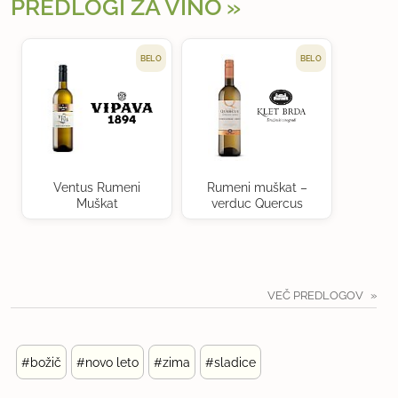
PREDLOGI ZA VINO
BELO
BELO
Ventus Rumeni
Rumeni muškat –
Muškat
verduc Quercus
VEČ PREDLOGOV
#božič
#novo leto
#zima
#sladice