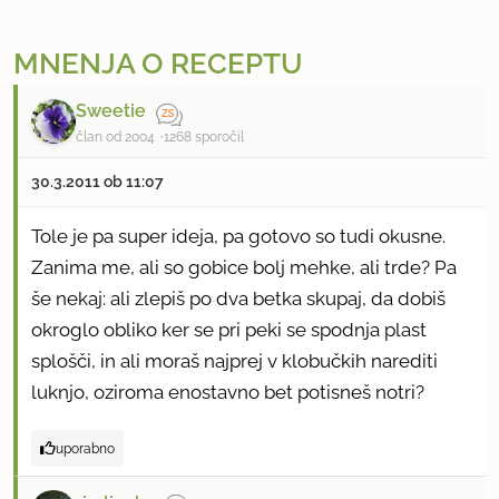
MNENJA O RECEPTU
Sweetie
član od 2004
1268 sporočil
30.3.2011 ob 11:07
Tole je pa super ideja, pa gotovo so tudi okusne.
Zanima me, ali so gobice bolj mehke, ali trde? Pa
še nekaj: ali zlepiš po dva betka skupaj, da dobiš
okroglo obliko ker se pri peki se spodnja plast
splošči, in ali moraš najprej v klobučkih narediti
luknjo, oziroma enostavno bet potisneš notri?
uporabno