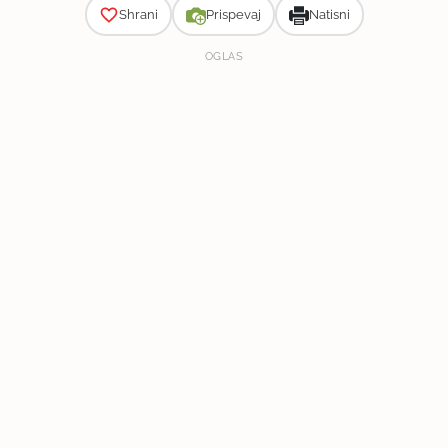
Shrani
Prispevaj
Natisni
OGLAS