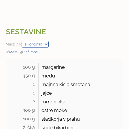
SESTAVINE
Množilnik:
📏
Mere
·
🌿
Začimbe
100 g 
margarine
450 g 
medu
1 
majhna kisla smetana
1 
jajce
2 
rumenjaka
900 g 
ostre moke
100 g 
sladkorja v prahu
1 žlička 
sode bikarbone