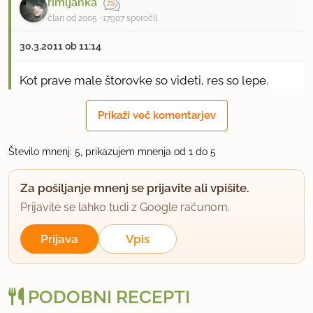
rimljanka
član od 2005
17907 sporočil
30.3.2011 ob 11:14
Kot prave male štorovke so videti, res so lepe.
Prikaži več komentarjev
uporabno
sabrina
Število mnenj: 5, prikazujem mnenja od 1 do 5
član od 2001
213 sporočil
Za pošiljanje mnenj se prijavite ali vpišite.
30.3.2011 ob 19:32
Prijavite se lahko tudi z Google računom.
Gobice so tako lepe, da bi jih rada tudi sama
Prijava
Vpis
naredila.
Kako pa pripraviš sladkorni led in iz koliko
PODOBNI RECEPTI
sladkorja za to količino gobic po receptu?