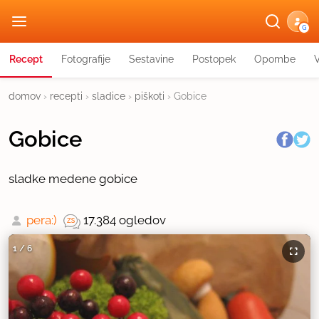
G
Recept
Fotografije
Sestavine
Postopek
Opombe
domov
›
recepti
›
sladice
›
piškoti
›
Gobice
Gobice
sladke medene gobice
pera:)
17.384 ogledov
1
/
6