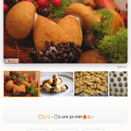
pera:)
5
1 ura 30 min
3/5
(1)
Zahtevnost