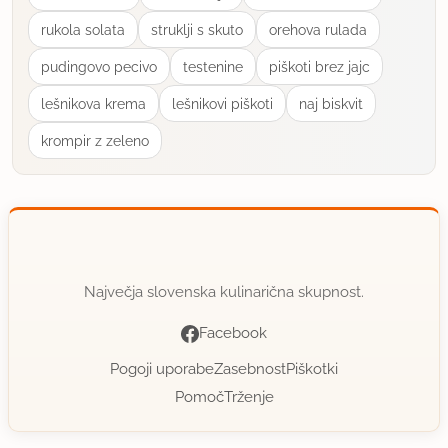
uporabno
rukola solata
struklji s skuto
orehova rulada
pudingovo pecivo
testenine
piškoti brez jajc
lešnikova krema
lešnikovi piškoti
naj biskvit
krompir z zeleno
Največja slovenska kulinarična skupnost.
Facebook
Pogoji uporabe
Zasebnost
Piškotki
Pomoč
Trženje