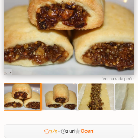
Vesna rada peče
Oceni
2 uri
3/5
Zahtevnost