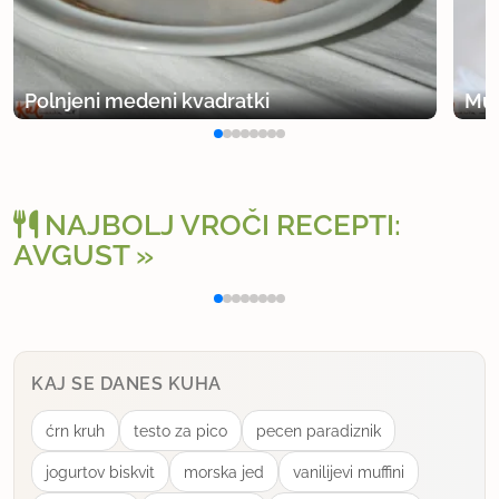
Polnjeni medeni kvadratki
Muf
NAJBOLJ VROČI RECEPTI:
AVGUST
Polnjena paprika na klasičen način
Osv
KAJ SE DANES KUHA
ćrn kruh
testo za pico
pecen paradiznik
jogurtov biskvit
morska jed
vanilijevi muffini