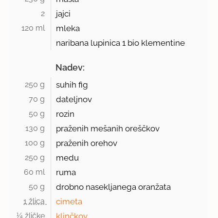
2 
jajci
120 ml 
mleka
naribana lupinica 1 bio klementine
Nadev:
250 g 
suhih fig
70 g 
dateljnov
50 g 
rozin
130 g 
praženih mešanih oreščkov
100 g 
praženih orehov
250 g 
medu
60 ml 
ruma
50 g 
drobno nasekljanega oranžata
1 žlica 
cimeta
¼ žličke 
klinčkov