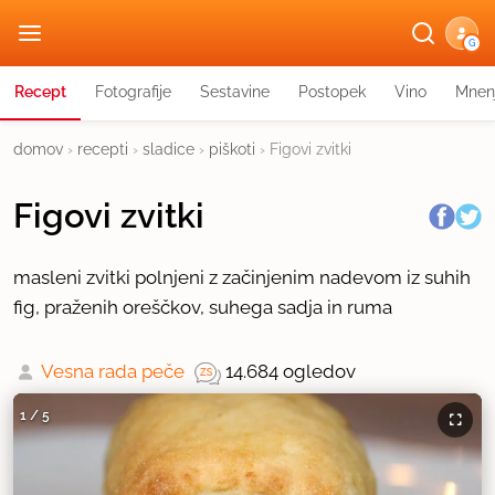
G
Recept
Fotografije
Sestavine
Postopek
Vino
Mnen
domov
›
recepti
›
sladice
›
piškoti
›
Figovi zvitki
Figovi zvitki
masleni zvitki polnjeni z začinjenim nadevom iz suhih
fig, praženih oreščkov, suhega sadja in ruma
Vesna rada peče
14.684 ogledov
1
/
5