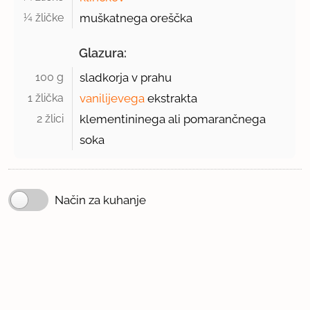
¼ žličke 
muškatnega oreščka
Glazura:
100 g 
sladkorja v prahu
1 žlička 
vanilijevega
ekstrakta
2 žlici 
klementininega ali pomarančnega
soka
Način za kuhanje