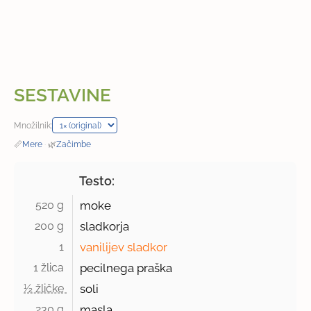
SESTAVINE
Množilnik:
📏
Mere
·
🌿
Začimbe
Testo:
520 g 
moke
200 g 
sladkorja
1 
vanilijev sladkor
1 žlica 
pecilnega praška
½ žličke 
soli
230 g 
masla