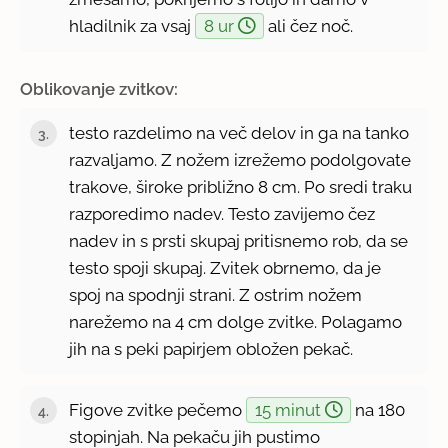
hladilnik za vsaj
8 ur
ali čez noč.
Oblikovanje zvitkov:
testo razdelimo na več delov in ga na tanko
razvaljamo. Z nožem izrežemo podolgovate
trakove, široke približno 8 cm. Po sredi traku
razporedimo nadev. Testo zavijemo čez
nadev in s prsti skupaj pritisnemo rob, da se
testo spoji skupaj. Zvitek obrnemo, da je
spoj na spodnji strani. Z ostrim nožem
narežemo na 4 cm dolge zvitke. Polagamo
jih na s peki papirjem obložen pekač.
Figove zvitke pečemo
15 minut
na 180
stopinjah. Na pekaču jih pustimo