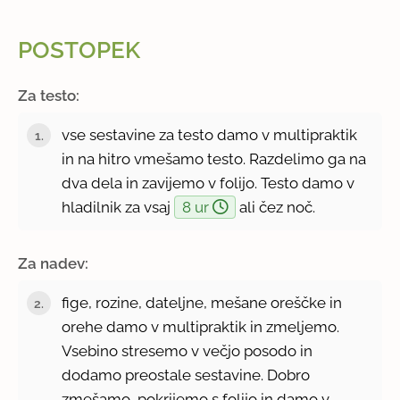
POSTOPEK
Za testo:
vse sestavine za testo damo v multipraktik
in na hitro vmešamo testo. Razdelimo ga na
dva dela in zavijemo v folijo. Testo damo v
hladilnik za vsaj
8 ur
ali čez noč.
Za nadev:
fige, rozine, dateljne, mešane oreščke in
orehe damo v multipraktik in zmeljemo.
Vsebino stresemo v večjo posodo in
dodamo preostale sestavine. Dobro
zmešamo, pokrijemo s folijo in damo v