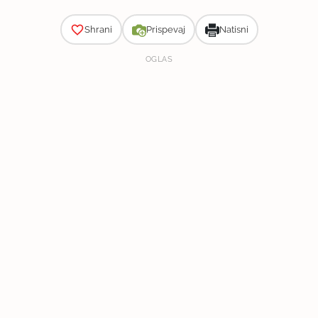
Shrani
Prispevaj
Natisni
OGLAS