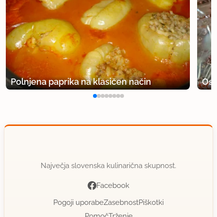
Polnjena paprika na klasičen način
Osv
Največja slovenska kulinarična skupnost.
Facebook
Pogoji uporabe
Zasebnost
Piškotki
Pomoč
Trženje