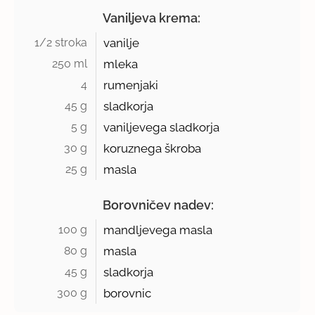
Vaniljeva krema:
1/2 stroka 
vanilje
250 ml 
mleka
4 
rumenjaki
45 g 
sladkorja
5 g 
vaniljevega sladkorja
30 g 
koruznega škroba
25 g 
masla
Borovničev nadev:
100 g 
mandljevega masla
80 g 
masla
45 g 
sladkorja
300 g 
borovnic