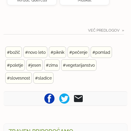
verduc Quercus
Muškat
VEČ PREDLOGOV
#božič
#novo leto
#piknik
#pečenje
#pomlad
#poletje
#jesen
#zima
#vegetarijanstvo
#slovesnost
#sladice