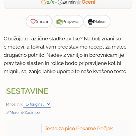
Oceni
45 min
2/5
Zahtevnost
Shrani
Prispevaj
Natisni
Obožujete različne sladke zvitke? Najbolj znani so
cimetovi, a tokrat vam predstavimo recept za malce
drugačno polnilo. Nadev z vaniljo in borovnicami je
prav tako slasten in rolice bodo pripravljene kot bi
mignil, saj zanje lahko uporabite naše kvašeno testo.
SESTAVINE
Množilnik:
📏
Mere
·
🌿
Začimbe
Testo za pico Pekarne Pečjak