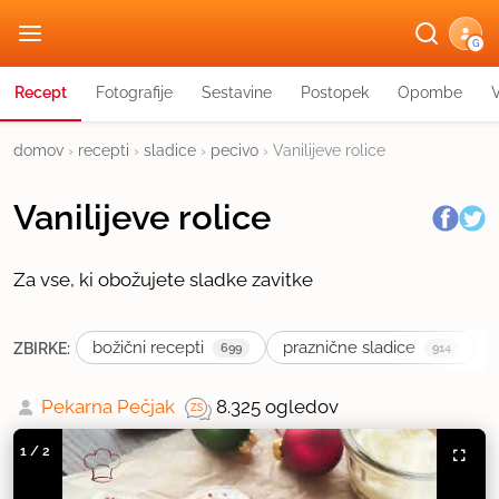
G
Recept
Fotografije
Sestavine
Postopek
Opombe
domov
›
recepti
›
sladice
›
pecivo
›
Vanilijeve rolice
Vanilijeve rolice
Za vse, ki obožujete sladke zavitke
božični recepti
praznične sladice
ZBIRKE:
699
914
Pekarna Pečjak
8.325 ogledov
1
/
2