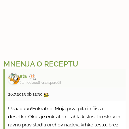
MNENJA O RECEPTU
eta
član od 2008
412 sporočil
26.7.2013 ob 12:30
Uaaauuuu!Enkratno! Moja prva pita in čista
desetka. Okus je enkraten- rahla kislost breskev in
ravno prav sladki orehov nadev...krhko testo...brez