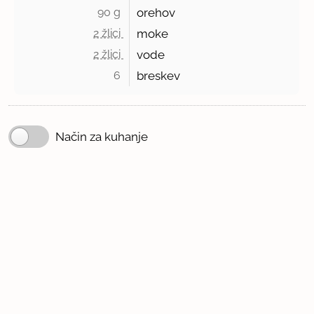
90 g 
orehov
2 žlici 
moke
2 žlici 
vode
6 
breskev
Način za kuhanje