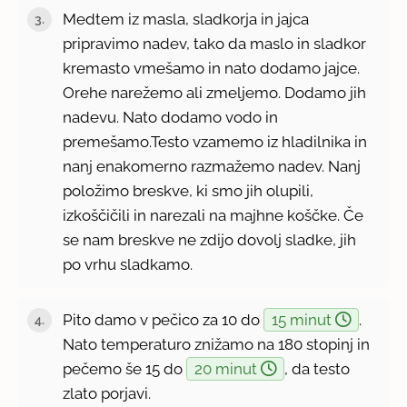
Medtem iz masla, sladkorja in jajca
pripravimo nadev, tako da maslo in sladkor
kremasto vmešamo in nato dodamo jajce.
Orehe narežemo ali zmeljemo. Dodamo jih
nadevu. Nato dodamo vodo in
premešamo.Testo vzamemo iz hladilnika in
nanj enakomerno razmažemo nadev. Nanj
položimo breskve, ki smo jih olupili,
izkoščičili in narezali na majhne koščke. Če
se nam breskve ne zdijo dovolj sladke, jih
po vrhu sladkamo.
Pito damo v pečico za 10 do
15 minut
.
Nato temperaturo znižamo na 180 stopinj in
pečemo še 15 do
20 minut
, da testo
zlato porjavi.