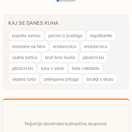
KAJ SE DANES KUHA
paprika namaz
pecivo iz pudinga
napolitanke
testenine na hitro
enoloncnica
enolonćnica
sadna tortica
kruh brez kvaša
jabolćni kis
jabolcni kis
tuna v solati
bela cokolada
skutina torta
zelenjavna priloga
štruklji s skuto
Največja slovenska kulinarična skupnost.