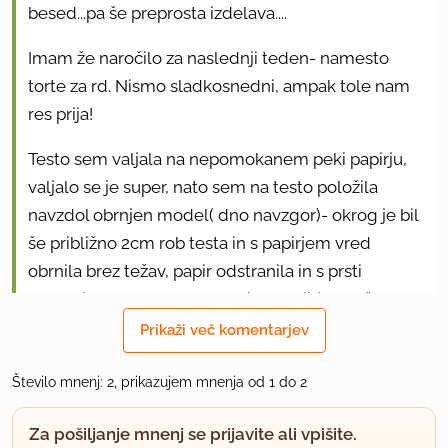
besed...pa še preprosta izdelava....
Imam že naročilo za naslednji teden- namesto
torte za rd. Nismo sladkosnedni, ampak tole nam
res prija!
Testo sem valjala na nepomokanem peki papirju,
valjalo se je super, nato sem na testo položila
navzdol obrnjen model( dno navzgor)- okrog je bil
še približno 2cm rob testa in s papirjem vred
obrnila brez težav, papir odstranila in s prsti
popravila rob...sem pa pozabila naoljiti pekač,
ampak gre pita z lahkoto iz modela. Hvala za
Prikaži več komentarjev
recept.
Število mnenj: 2, prikazujem mnenja od 1 do 2
uporabno
Za pošiljanje mnenj se prijavite ali vpišite.