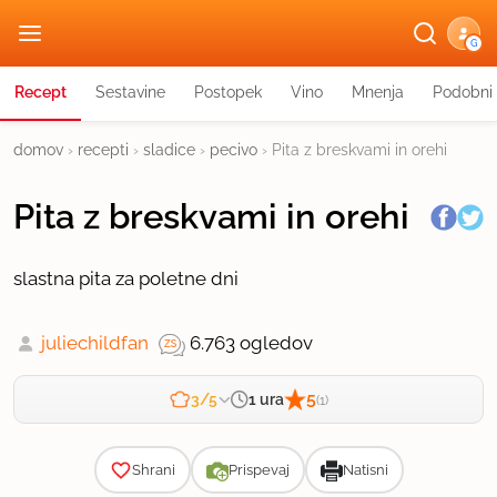
G
Recept
Sestavine
Postopek
Vino
Mnenja
Podobni 
domov
›
recepti
›
sladice
›
pecivo
›
Pita z breskvami in orehi
Pita z breskvami in orehi
slastna pita za poletne dni
juliechildfan
6.763 ogledov
5
1 ura
3/5
(1)
Zahtevnost
Shrani
Prispevaj
Natisni