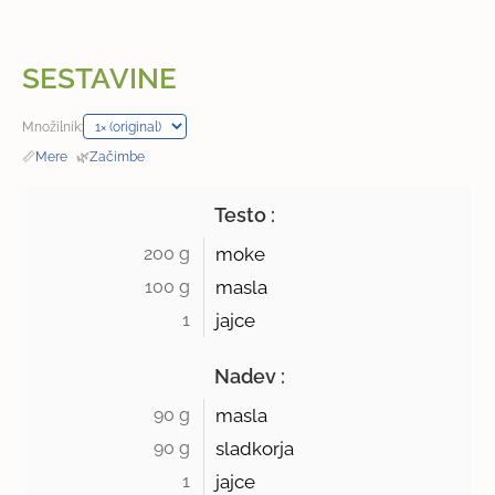
SESTAVINE
Množilnik:
📏
Mere
·
🌿
Začimbe
Testo :
200 g 
moke
100 g 
masla
1 
jajce
Nadev :
90 g 
masla
90 g 
sladkorja
1 
jajce