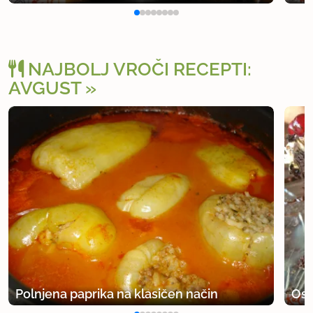
NAJBOLJ VROČI RECEPTI:
AVGUST
Polnjena paprika na klasičen način
Osv