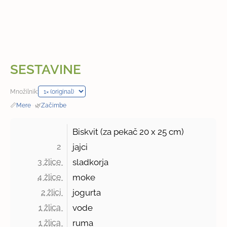
SESTAVINE
Množilnik:
📏
Mere
·
🌿
Začimbe
Biskvit (za pekač
20 x
25 cm)
2 
jajci
3 žlice 
sladkorja
4 žlice 
moke
2 žlici 
jogurta
1 žlica 
vode
1 žlica 
ruma