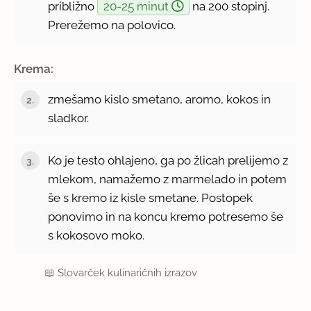
približno
20-25 minut
na 200 stopinj.
Prerežemo na polovico.
Krema:
zmešamo kislo smetano, aromo, kokos in
sladkor.
Ko je testo ohlajeno, ga po žlicah prelijemo z
mlekom, namažemo z marmelado in potem
še s kremo iz kisle smetane. Postopek
ponovimo in na koncu kremo potresemo še
s kokosovo moko.
📖
Slovarček kulinaričnih izrazov