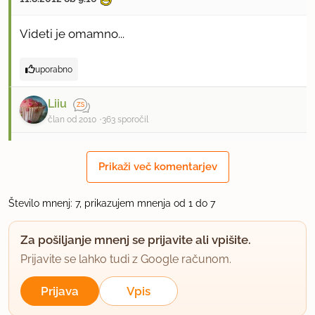
Videti je omamno...
uporabno
Liiu
član od 2010
363 sporočil
11.8.2012 ob 15:22
Prikaži več komentarjev
Dobre, sočne in ne preveč sladke.Delala pa sem iz
dvojnih količin :)
Število mnenj: 7, prikazujem mnenja od 1 do 7
uporabno
Za pošiljanje mnenj se prijavite ali vpišite.
Prijavite se lahko tudi z Google računom.
mangobanana
član od 2009
484 sporočil
Prijava
Vpis