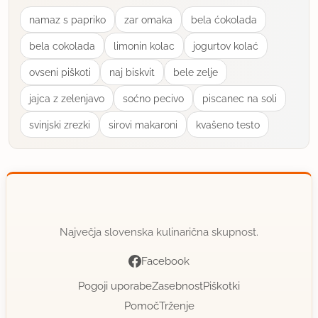
član od 2007
725 sporočil
namaz s papriko
zar omaka
bela ćokolada
24.8.2015 ob 11:21
bela cokolada
limonin kolac
jogurtov kolać
Mmmmm, izgled je krasen, verjetno je tudi zelo
ovseni piškoti
naj biskvit
bele zelje
dobro...
jajca z zelenjavo
soćno pecivo
piscanec na soli
svinjski zrezki
sirovi makaroni
kvašeno testo
uporabno
Največja slovenska kulinarična skupnost.
Facebook
Pogoji uporabe
Zasebnost
Piškotki
Pomoč
Trženje