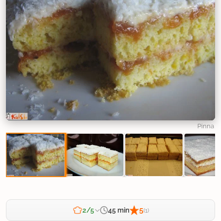
Pinna
5
45 min
2/5
(1)
Zahtevnost