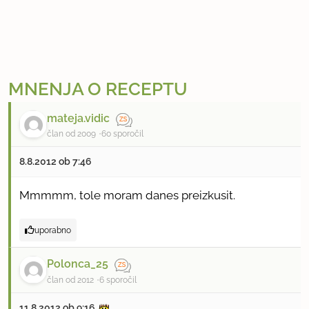
MNENJA O RECEPTU
mateja.vidic
član od 2009
60 sporočil
8.8.2012 ob 7:46
Mmmmm, tole moram danes preizkusit.
uporabno
Polonca_25
član od 2012
6 sporočil
11.8.2012 ob 9:16