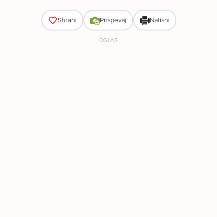
Shrani
Prispevaj
Natisni
OGLAS