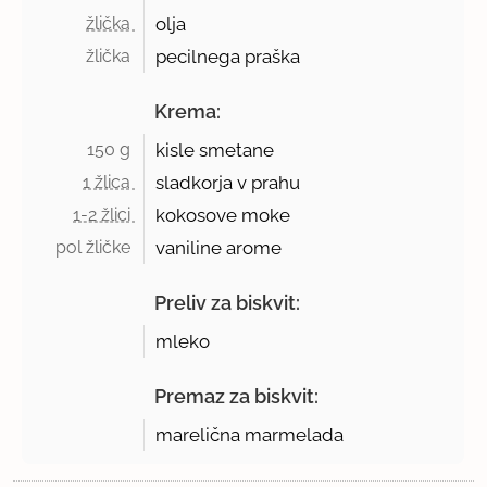
žlička 
olja
žlička 
pecilnega praška
Krema:
150 g 
kisle smetane
1 žlica 
sladkorja v prahu
1-2 žlici 
kokosove moke
pol žličke 
vaniline arome
Preliv za biskvit:
mleko
Premaz za biskvit:
marelična marmelada