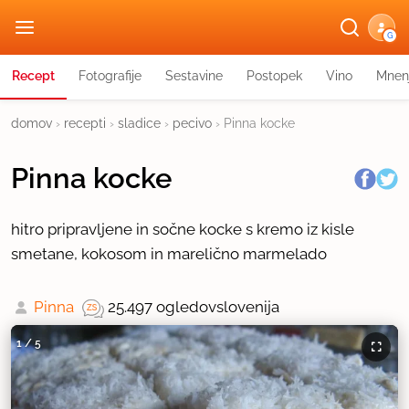
G
Recept
Fotografije
Sestavine
Postopek
Vino
Mnen
domov
›
recepti
›
sladice
›
pecivo
›
Pinna kocke
Pinna kocke
hitro pripravljene in sočne kocke s kremo iz kisle
smetane, kokosom in marelično marmelado
Pinna
25.497 ogledov
slovenija
1
/
5