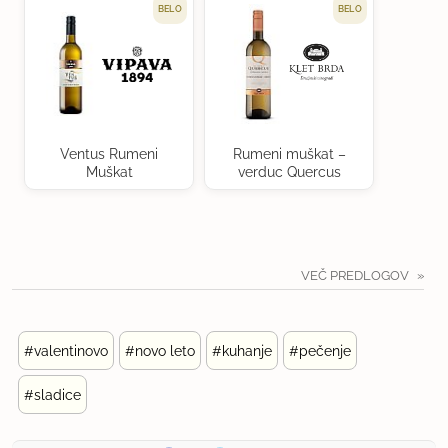
BELO
BELO
Ventus Rumeni
Rumeni muškat –
Muškat
verduc Quercus
VEČ PREDLOGOV
#valentinovo
#novo leto
#kuhanje
#pečenje
#sladice