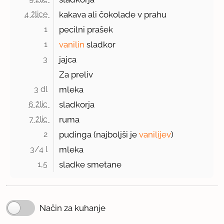
4 žlice 
kakava ali čokolade v prahu
1 
pecilni prašek
1 
vanilin
sladkor
3 
jajca
Za preliv
3 dl 
mleka
6 žlic 
sladkorja
7 žlic 
ruma
2 
pudinga (najboljši je
vanilijev
)
3/4 l 
mleka
1,5 
sladke smetane
Način za kuhanje