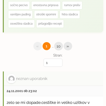
sočno pecivo
enostavna priprava
rumov preliv
vanilijev puding
otroški spomini
hitra sladica
osvežilna sladica
prilagodljiv recept
«
…
»
1
10
Stran:
neznan uporabnik
24.11.2001 ob 23:02
zelo se mi dopade.cestitke in veliko uzitkov v