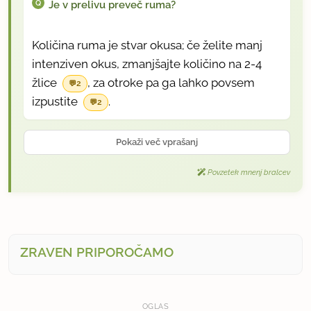
Je v prelivu preveč ruma?
Količina ruma je stvar okusa; če želite manj
intenziven okus, zmanjšajte količino na 2-4
žlice
, za otroke pa ga lahko povsem
2
izpustite
.
2
Pokaži več vprašanj
Povzetek mnenj bralcev
ZRAVEN PRIPOROČAMO
OGLAS