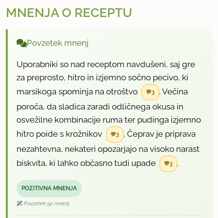
MNENJA O RECEPTU
Povzetek mnenj
Uporabniki so nad receptom navdušeni, saj gre
za preprosto, hitro in izjemno sočno pecivo, ki
marsikoga spominja na otroštvo
. Večina
3
poroča, da sladica zaradi odličnega okusa in
osvežilne kombinacije ruma ter pudinga izjemno
hitro poide s krožnikov
. Čeprav je priprava
3
nezahtevna, nekateri opozarjajo na visoko narast
biskvita, ki lahko občasno tudi upade
.
3
POZITIVNA MNENJA
Povzetek 92 mnenj