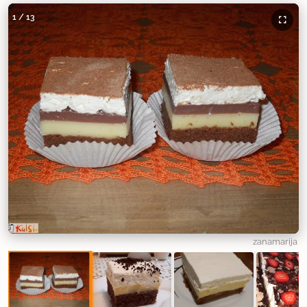
1
/
13
zanamarija