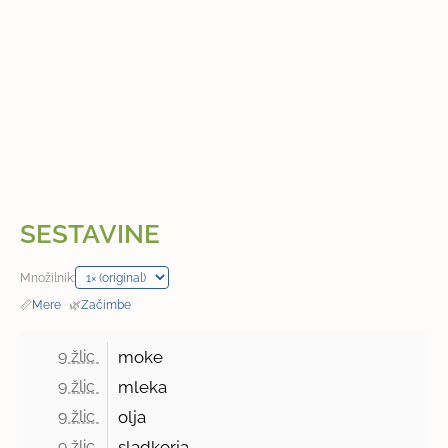
SESTAVINE
Množilnik:
📏
Mere
·
🌿
Začimbe
9 žlic 
moke
9 žlic 
mleka
9 žlic 
olja
9 žlic 
sladkorja