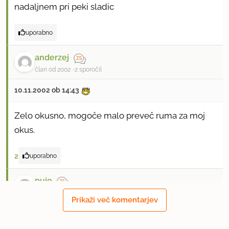
nadaljnem pri peki sladic
uporabno
anderzej
član od 2002
2 sporočil
10.11.2002 ob 14:43
Zelo okusno, mogoče malo preveč ruma za moj
okus.
2
uporabno
pujo
član od 2003
4 sporočil
Prikaži več komentarjev
6.1.2003 ob 16:07