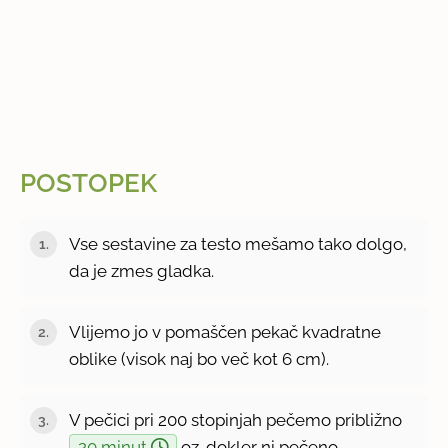
POSTOPEK
Vse sestavine za testo mešamo tako dolgo,
da je zmes gladka.
Vlijemo jo v pomaščen pekač kvadratne
oblike (visok naj bo več kot 6 cm).
V pečici pri 200 stopinjah pečemo približno
20 minut
oz. dokler ni pečeno.