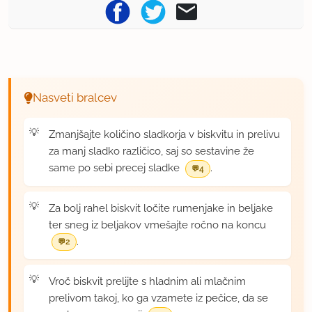
Nasveti bralcev
Zmanjšajte količino sladkorja v biskvitu in prelivu
za manj sladko različico, saj so sestavine že
same po sebi precej sladke
.
4
Za bolj rahel biskvit ločite rumenjake in beljake
ter sneg iz beljakov vmešajte ročno na koncu
.
2
Vroč biskvit prelijte s hladnim ali mlačnim
prelivom takoj, ko ga vzamete iz pečice, da se