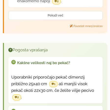
enakomerno napoji
.
2
Pokaži več
Povzetek mnenj bralcev
Pogosta vprašanja
Kakšne velikosti naj bo pekač?
Uporabniki priporočajo pekač dimenzij
približno 25x40 cm
ali manjši visok
1
pekač okoli 22x30 cm, če želite višje pecivo
.
2