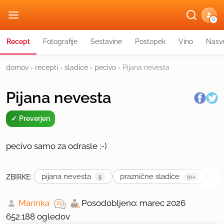
G
Recept
Fotografije
Sestavine
Postopek
Vino
Nasve
domov
›
recepti
›
sladice
›
pecivo
›
Pijana nevesta
Pijana nevesta
Preverjen
pecivo samo za odrasle ;-)
pijana nevesta
praznične sladice
pra
ZBIRKE:
5
914
Marinka
Posodobljeno: marec 2026
652.188 ogledov