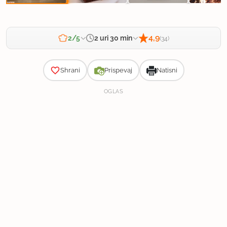
4,9
2 uri 30 min
2/5
(34)
Zahtevnost
30 min
|
30 min
|
1 ura 30 min
Priprava:
Kuhanje:
Počitek:
Shrani
Prispevaj
Natisni
OGLAS