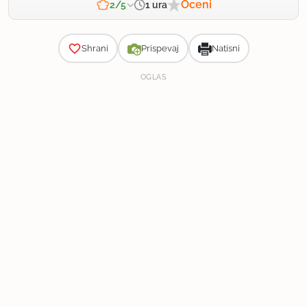
Oceni
1 ura
2/5
Zahtevnost
Shrani
Prispevaj
Natisni
OGLAS