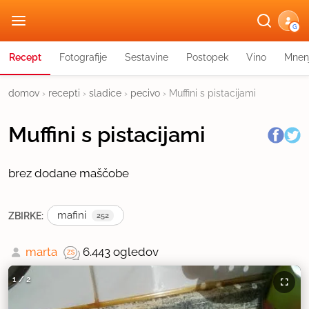
G
Recept
Fotografije
Sestavine
Postopek
Vino
Mnen
domov
›
recepti
›
sladice
›
pecivo
›
Muffini s pistacijami
Muffini s pistacijami
brez dodane maščobe
mafini
ZBIRKE:
252
marta
6.443 ogledov
1
/
2