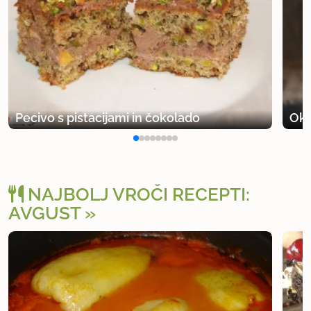
Pecivo s pistacijami in čokolado
Okr
NAJBOLJ VROČI RECEPTI:
AVGUST