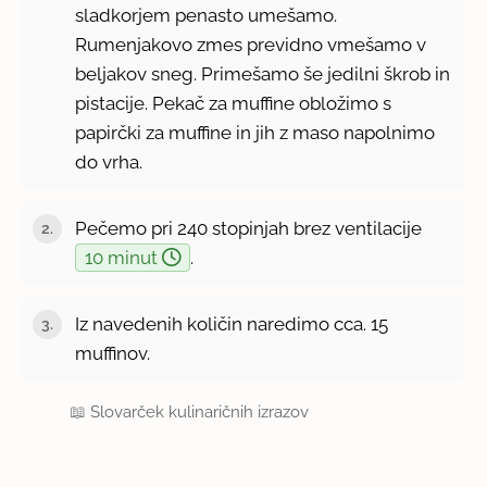
sladkorjem penasto umešamo.
Rumenjakovo zmes previdno vmešamo v
beljakov sneg. Primešamo še jedilni škrob in
pistacije. Pekač za muffine obložimo s
papirčki za muffine in jih z maso napolnimo
do vrha.
Pečemo pri 240 stopinjah brez ventilacije
10 minut
.
Iz navedenih količin naredimo cca. 15
muffinov.
📖
Slovarček kulinaričnih izrazov