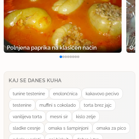
Polnjena paprika na klasičen način
Osv
KAJ SE DANES KUHA
tunine testenine
enolonćnica
kakavovo pecivo
testenine
muffini s cokolado
torta brez jajc
vanilijeva torta
mesni sir
kislo zelje
sladke cesnje
omaka s šampinjoni
omaka za pico