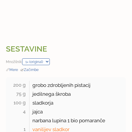
SESTAVINE
Množilnik:
📏
Mere
·
🌿
Začimbe
200 g 
grobo zdrobljenih pistacij
75 g 
jedilnega škroba
100 g 
sladkorja
4 
jajca
narbana lupina
1
bio pomaranče
1 
vanilijev sladkor