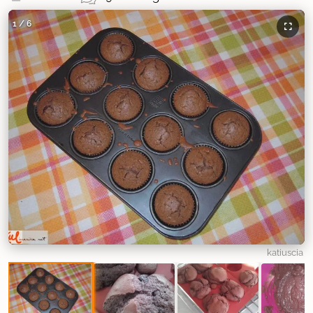
1
/
6
katiuscia