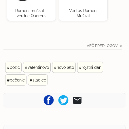
Rumeni muškat –
Ventus Rumeni
verduc Quercus
Muškat
VEČ PREDLOGOV
#božič
#valentinovo
#novo leto
#rojstni dan
#pečenje
#sladice