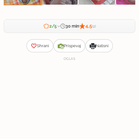
4,5
30 min
2/5
(2)
Zahtevnost
Shrani
Prispevaj
Natisni
OGLAS