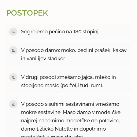
POSTOPEK
Segrejemo pečico na 180 stopinj.
V posodo damo: moko, pecilni prašek, kakav
in vanilijev sladkor.
V drugi posodi zmešamo jajca, mleko in
stopljeno maslo (po želji tudi rum).
V posodo s suhimi sestavinami vmešamo
mokre sestavine. Maso damo v modelčke:
najprej napolnimo modelčke do polovice,
damo 1 žličko Nutelle in dopolnimo
modelček z maso do vrha.