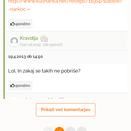
http://www.kulinarika.net/recepti/11564/sladice/
-narkoc
uporabno
Kravdija
član od 2009
166 sporočil
19.4.2013 ob 14:50
Lol. In zakaj se takih ne pobriše?
uporabno
radajemsmokije
član od 2013
1 sporočil
Prikaži več komentarjev
19.4.2013 ob 15:00