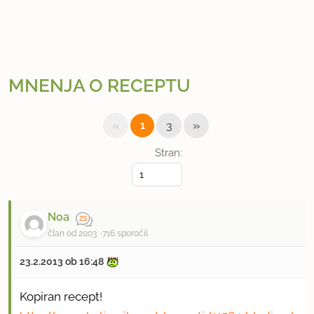
MNENJA O RECEPTU
«
»
1
3
Stran:
Noa
član od 2003
716 sporočil
23.2.2013 ob 16:48
Kopiran recept!