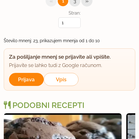
«
»
1
3
lahko bi vsaj pobrisali modelcek..
Stran:
uporabno
kajje7
član od 2013
1 sporočil
Število mnenj: 23, prikazujem mnenja od 1 do 10
23.8.2013 ob 22:08
Za pošiljanje mnenj se prijavite ali vpišite.
Prijavite se lahko tudi z Google računom.
mislim da bom poskusila
Prijava
Vpis
uporabno
nežaa134
PODOBNI RECEPTI
član od 2013
2 sporočil
26.9.2013 ob 15:47
a mi lahko kdo pove zakaj se mi postavjo mal bl