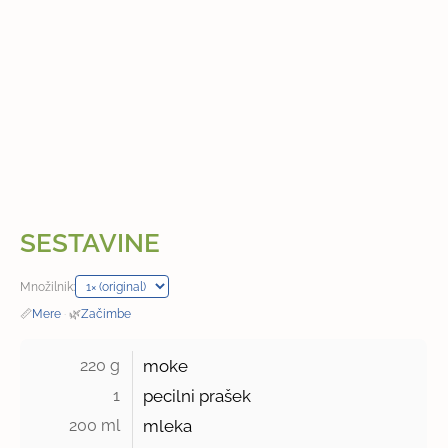
SESTAVINE
Množilnik:
📏
Mere
·
🌿
Začimbe
220 g 
moke
1 
pecilni prašek
200 ml 
mleka