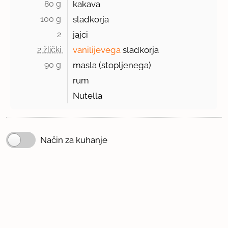
80 g 
kakava
100 g 
sladkorja
2 
jajci
2 žlički 
vanilijevega
sladkorja
90 g 
masla (stopljenega)
rum
Nutella
Način za kuhanje