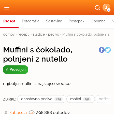
G
Recept
Fotografije
Sestavine
Postopek
Opombe
domov
›
recepti
›
sladice
›
pecivo
›
Muffini s čokolado, polnjeni z n
Muffini s čokolado,
polnjeni z nutello
Preverjen
najboljši muffini z najslajšo sredico
enostavno pecivo
mafini
božični r
ZBIRKE:
225
252
katiuscia
298.888 ogledov