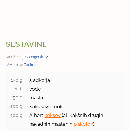
SESTAVINE
Množilnik:
📏
Mere
·
🌿
Začimbe
170 g 
sladkorja
1 dl 
vode
150 g 
masla
100 g 
kokosove moke
400 g 
Albert
keksov
(ali kakšnih drugih
navadnih maslenih
piškotov
)