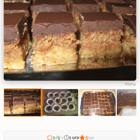
Pinna
5
1 ura
2/5
(10)