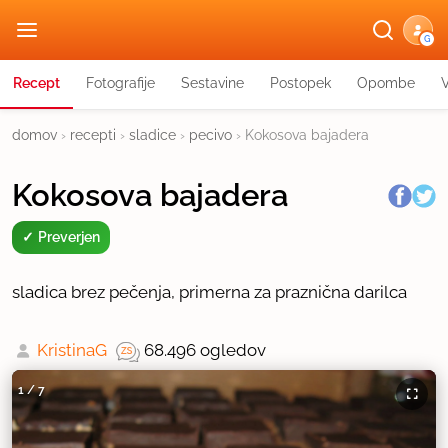
G
Recept
Fotografije
Sestavine
Postopek
Opombe
domov
›
recepti
›
sladice
›
pecivo
›
Kokosova bajadera
Kokosova bajadera
Preverjen
sladica brez pečenja, primerna za praznična darilca
KristinaG
68.496 ogledov
1
/
7