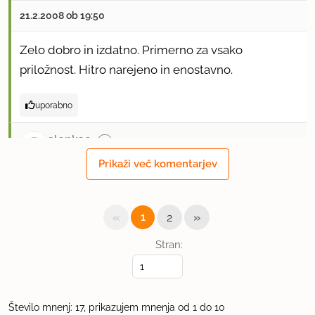
21.2.2008 ob 19:50
Zelo dobro in izdatno. Primerno za vsako
priložnost. Hitro narejeno in enostavno.
uporabno
alenkao
član od 2007
1 sporočil
Prikaži več komentarjev
23.2.2008 ob 22:12
«
»
1
2
Nisem še sama naredila, sem pa to jedla.
Fantatično, super. Ocena +5
Stran:
uporabno
Vilina
Število mnenj: 17, prikazujem mnenja od 1 do 10