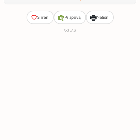
Zahtevnost
Shrani
Prispevaj
Natisni
OGLAS