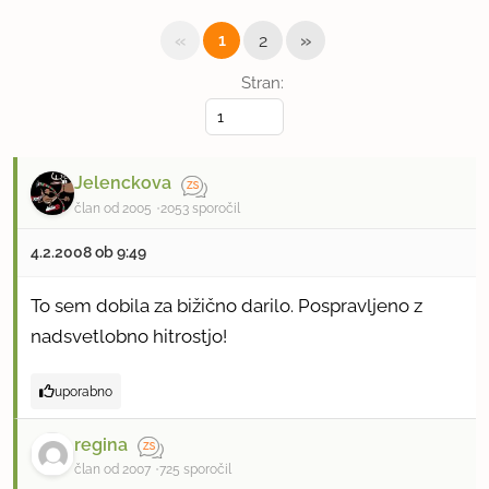
«
»
1
2
Stran:
Jelenckova
član od 2005
2053 sporočil
4.2.2008 ob 9:49
To sem dobila za bižično darilo. Pospravljeno z
nadsvetlobno hitrostjo!
uporabno
regina
član od 2007
725 sporočil