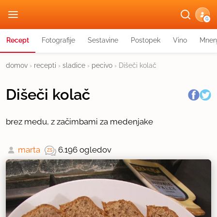
G
Recept
Fotografije
Sestavine
Postopek
Vino
Mnen
domov
›
recepti
›
sladice
›
pecivo
›
Dišeči kolač
Dišeči kolač
brez medu, z začimbami za medenjake
marta
6.196 ogledov