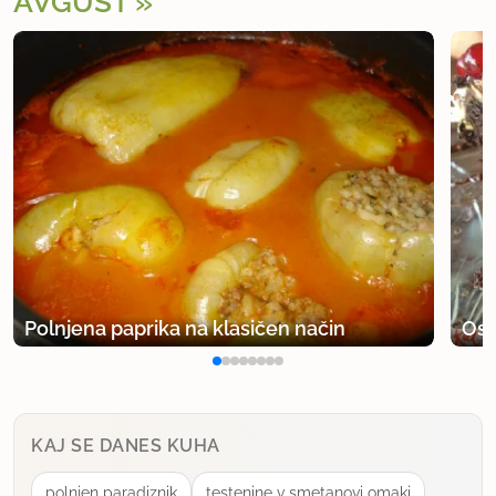
AVGUST
Polnjena paprika na klasičen način
Osv
KAJ SE DANES KUHA
polnjen paradiznik
testenine v smetanovi omaki