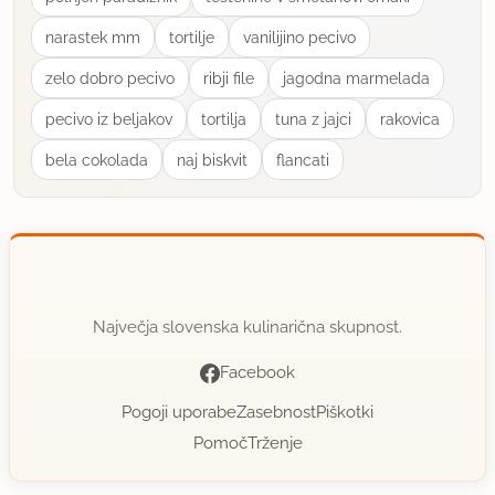
narastek mm
tortilje
vanilijino pecivo
zelo dobro pecivo
ribji file
jagodna marmelada
pecivo iz beljakov
tortilja
tuna z jajci
rakovica
bela cokolada
naj biskvit
flancati
Največja slovenska kulinarična skupnost.
Facebook
Pogoji uporabe
Zasebnost
Piškotki
Pomoč
Trženje