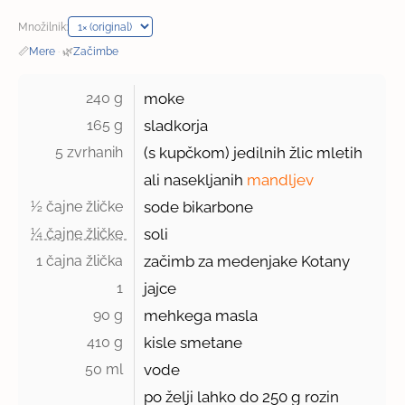
Množilnik:
📏
Mere
·
🌿
Začimbe
240 g 
moke
165 g 
sladkorja
5 zvrhanih 
(s kupčkom) jedilnih žlic mletih
ali nasekljanih
mandljev
½ čajne žličke 
sode bikarbone
¼ čajne žličke 
soli
1 čajna žlička 
začimb za medenjake Kotany
1 
jajce
90 g 
mehkega masla
410 g 
kisle smetane
50 ml 
vode
po želji lahko do 250 g rozin