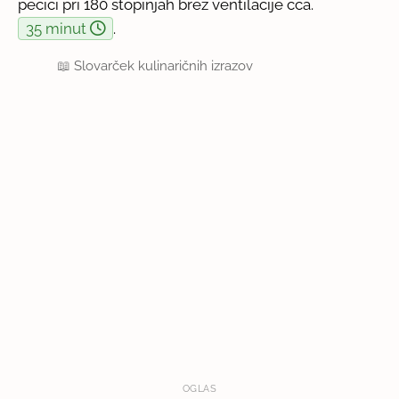
pečici pri 180 stopinjah brez ventilacije cca.
35 minut
.
📖
Slovarček kulinaričnih izrazov
OGLAS