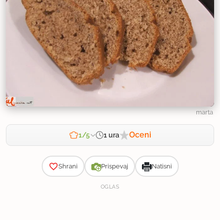
marta
Oceni
1 ura
1/5
Zahtevnost
Shrani
Prispevaj
Natisni
OGLAS