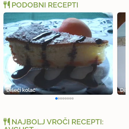
PODOBNI RECEPTI
Dišeči kolač
Diš
NAJBOLJ VROČI RECEPTI: