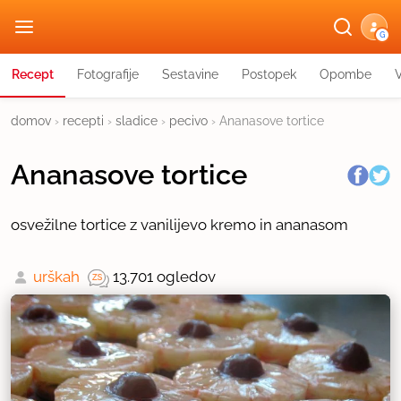
G
Recept
Fotografije
Sestavine
Postopek
Opombe
domov
›
recepti
›
sladice
›
pecivo
›
Ananasove tortice
Ananasove tortice
osvežilne tortice z vanilijevo kremo in ananasom
urškah
13.701 ogledov