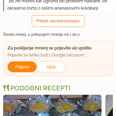
"žili..ne moreš kar ugriznit.Isti problem nastane ,če
okrasimo torto z celimi ananasovimi kolobarji.
Prikaži več komentarjev
uporabno
Število mnenj: 2, prikazujem mnenja od 1 do 2
Za pošiljanje mnenj se prijavite ali vpišite.
Prijavite se lahko tudi z Google računom.
Prijava
Vpis
PODOBNI RECEPTI