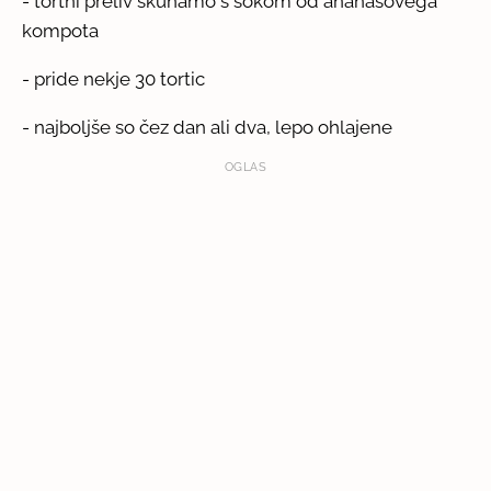
- tortni preliv skuhamo s sokom od ananasovega
kompota
- pride nekje 30 tortic
- najboljše so čez dan ali dva, lepo ohlajene
OGLAS