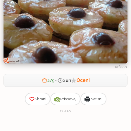
urškah
Oceni
2 uri
2/5
Zahtevnost
Shrani
Prispevaj
Natisni
OGLAS