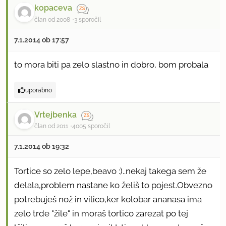
kopaceva
član od 2008
3 sporočil
7.1.2014 ob 17:57
to mora biti pa zelo slastno in dobro, bom probala
uporabno
Vrtejbenka
član od 2011
4005 sporočil
7.1.2014 ob 19:32
Tortice so zelo lepe,beavo :)..nekaj takega sem že
delala,problem nastane ko želiš to pojest.Obvezno
potrebuješ nož in vilico,ker kolobar ananasa ima
zelo trde "žile" in moraš tortico zarezat po tej