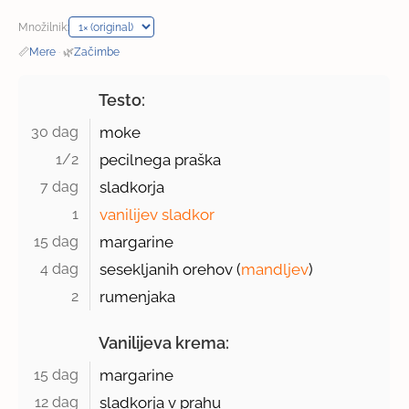
Množilnik:
📏
Mere
·
🌿
Začimbe
Testo:
30 dag 
moke
1/2 
pecilnega praška
7 dag 
sladkorja
1 
vanilijev sladkor
15 dag 
margarine
4 dag 
sesekljanih orehov (
mandljev
)
2 
rumenjaka
Vanilijeva krema:
15 dag 
margarine
12 dag 
sladkorja v prahu