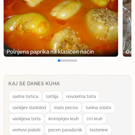
Polnjena paprika na klasičen način
Osv
KAJ SE DANES KUHA
sadna tortica
tortilja
novoletna torta
vanilijev sladoled
malo pecivo
tunina solata
vanilijeva torta
krompirjev kruh
ćrn kruh
orehovi piskoti
pecen paradiznik
testenine