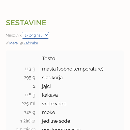
SESTAVINE
Množilnik:
📏
Mere
·
🌿
Začimbe
Testo:
113 g 
masla (sobne temperature)
295 g 
sladkorja
2 
jajci
118 g 
kakava
225 ml 
vrele vode
325 g 
moke
1 žlička 
jedilne sode
0,5 žličke 
pecilnega praška