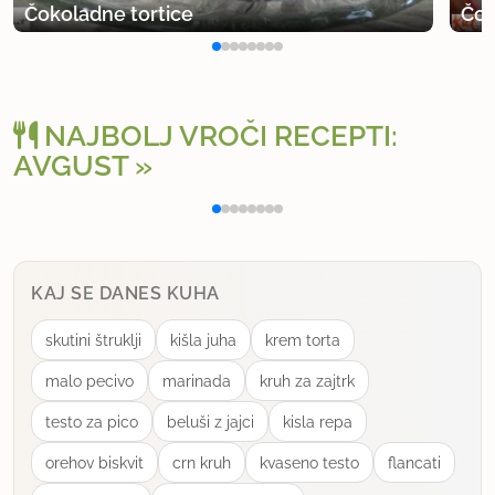
Čokoladne tortice
Čok
NAJBOLJ VROČI RECEPTI:
AVGUST
Polnjena paprika na klasičen način
Osv
KAJ SE DANES KUHA
skutini štruklji
kišla juha
krem torta
malo pecivo
marinada
kruh za zajtrk
testo za pico
beluši z jajci
kisla repa
orehov biskvit
crn kruh
kvaseno testo
flancati