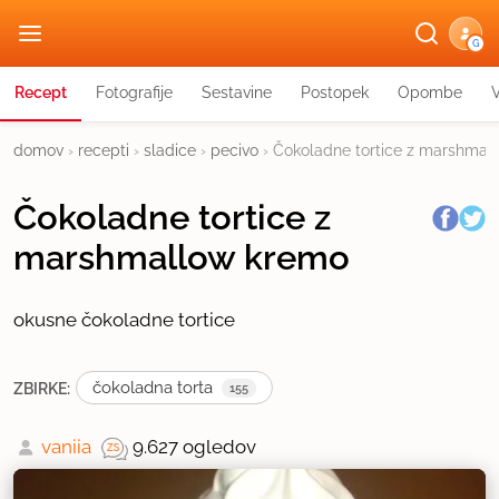
G
Recept
Fotografije
Sestavine
Postopek
Opombe
domov
›
recepti
›
sladice
›
pecivo
›
Čokoladne tortice z marshmal
Čokoladne tortice z
marshmallow kremo
okusne čokoladne tortice
čokoladna torta
ZBIRKE:
155
vaniia
9.627 ogledov