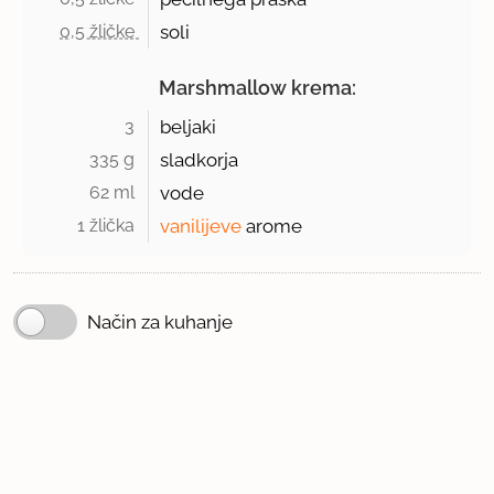
0,5 žličke 
soli
Marshmallow krema:
3 
beljaki
335 g 
sladkorja
62 ml 
vode
1 žlička 
vanilijeve
arome
Način za kuhanje