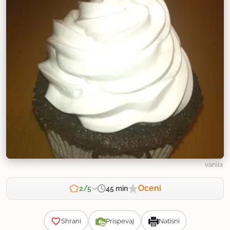
vaniia
Oceni
45 min
2/5
Zahtevnost
Shrani
Prispevaj
Natisni