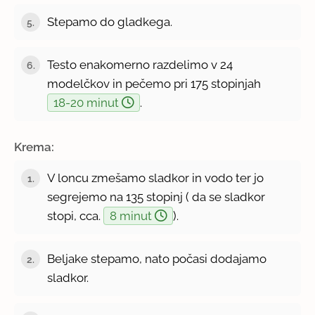
Stepamo do gladkega.
5.
Testo enakomerno razdelimo v 24
6.
modelčkov in pečemo pri 175 stopinjah
18-20 minut
.
Krema:
V loncu zmešamo sladkor in vodo ter jo
1.
segrejemo na 135 stopinj ( da se sladkor
stopi, cca.
8 minut
).
Beljake stepamo, nato počasi dodajamo
2.
sladkor.