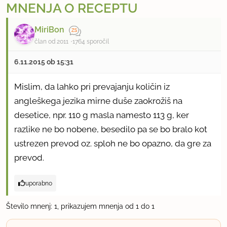
MNENJA O RECEPTU
MiriBon
član od 2011
1764 sporočil
6.11.2015 ob 15:31
Mislim, da lahko pri prevajanju količin iz
angleškega jezika mirne duše zaokrožiš na
desetice, npr. 110 g masla namesto 113 g, ker
razlike ne bo nobene, besedilo pa se bo bralo kot
ustrezen prevod oz. sploh ne bo opazno, da gre za
prevod.
uporabno
Število mnenj: 1, prikazujem mnenja od 1 do 1