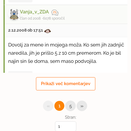
Vanja_v_ZDA
član od 2008
6078 sporočil
2.12.2008 ob 17:51
Dovolj za mene in mojega moža. Ko sem jih zadnjič
naredila, jih je prišlo 5 z 10 cm premerom. Ko je bil
najin sin še doma, sem maso podvojila.
uporabno
Prikaži več komentarjev
new 007
član od 2008
4 sporočil
«
»
1
5
3.12.2008 ob 16:29
Stran:
Zelo so dobre !