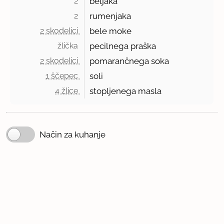
2 
beljaka
2 
rumenjaka
2 skodelici 
bele moke
žlička 
pecilnega praška
2 skodelici 
pomarančnega soka
1 ščepec 
soli
4 žlice 
stopljenega masla
Način za kuhanje