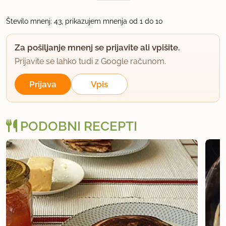
uporabno
Število mnenj: 43, prikazujem mnenja od 1 do 10
nea
Za pošiljanje mnenj se prijavite ali vpišite.
član od 2006
110 sporočil
Prijavite se lahko tudi z Google računom.
11.12.2008 ob 14:11
Prijava
Vpis
Zelo dobre!
uporabno
PODOBNI RECEPTI
Vilina
član od 2003
600 sporočil
18.1.2009 ob 9:37
Dobre so bile! V maso sem dala žlico sladkorja, ker
smo bolj sladkosnedi. Hčerka se je še vseeno