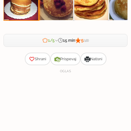
5
15 min
1/5
(18)
Zahtevnost
Shrani
Prispevaj
Natisni
OGLAS