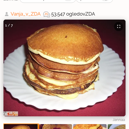
Vanja_v_ZDA
53.547 ogledov
ZDA
1
/
7
Jannaa