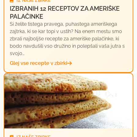
IZ NAŠE ZBIRKE
IZBRANIH 12 RECEPTOV ZA AMERIŠKE
PALAČINKE
Si želite tistega pravega, puhastega ameriškega
zajtrka, ki se kar topi v ustih? Na enem mestu smo
zbrali najboljše recepte za ameriške palačinke, ki
bodo navdušili vso družino in polepšali vaša jutra s
svojo…
Glej vse recepte v zbirki