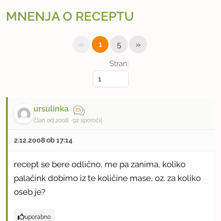
MNENJA O RECEPTU
«
»
1
5
Stran:
ursulinka
član od 2008
92 sporočil
2.12.2008 ob 17:14
recept se bere odlično, me pa zanima, koliko
palačink dobimo iz te količine mase, oz. za koliko
oseb je?
uporabno