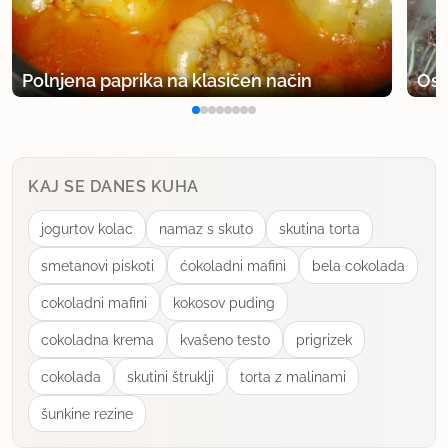
Z mlekom, samo ne bodo tako prhke.
Polnjena paprika na klasičen način
Osv
uporabno
breskva
član od 2007
3074 sporočil
KAJ SE DANES KUHA
5.6.2009 ob 19:11
jogurtov kolac
namaz s skuto
skutina torta
Odlične palačinke!
smetanovi piskoti
ćokoladni mafini
bela cokolada
uporabno
cokoladni mafini
kokosov puding
cokoladna krema
kvašeno testo
prigrizek
gringa
član od 2007
288 sporočil
cokolada
skutini štruklji
torta z malinami
14.9.2009 ob 23:28
šunkine rezine