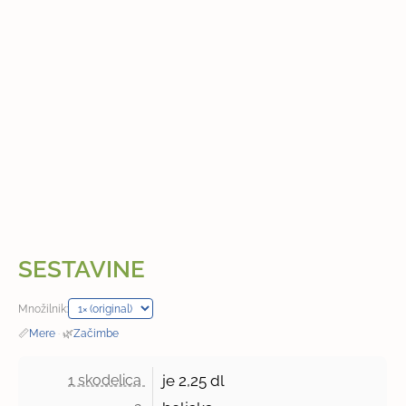
SESTAVINE
Množilnik:
📏
Mere
·
🌿
Začimbe
1 skodelica 
je
2,25 dl