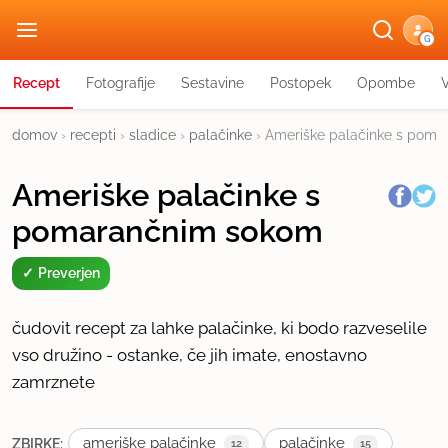
G
Recept
Fotografije
Sestavine
Postopek
Opombe
domov
›
recepti
›
sladice
›
palačinke
›
Ameriške palačinke s pom
Ameriške palačinke s
pomarančnim sokom
Preverjen
čudovit recept za lahke palačinke, ki bodo razveselile
vso družino - ostanke, če jih imate, enostavno
zamrznete
ameriške palačinke
palačinke
ZBIRKE:
12
15