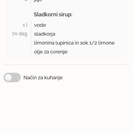
Sladkorni sirup:
1 l 
vode
70 dag 
sladkorja
limonina lupinica in sok
1/2
limone
olje za cvrenje
Način za kuhanje