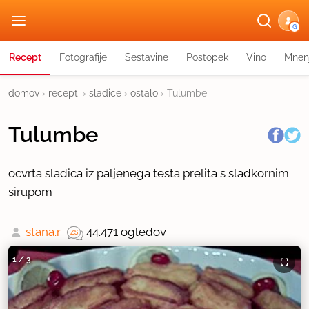
G
Recept
Fotografije
Sestavine
Postopek
Vino
Mnen
domov
›
recepti
›
sladice
›
ostalo
›
Tulumbe
Tulumbe
ocvrta sladica iz paljenega testa prelita s sladkornim
sirupom
stana.r
44.471 ogledov
1
/
3