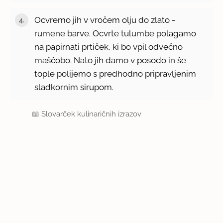
Ocvremo jih v vročem olju do zlato -
rumene barve. Ocvrte tulumbe polagamo
na papirnati prtiček, ki bo vpil odvečno
maščobo. Nato jih damo v posodo in še
tople polijemo s predhodno pripravljenim
sladkornim sirupom.
📖
Slovarček kulinaričnih izrazov