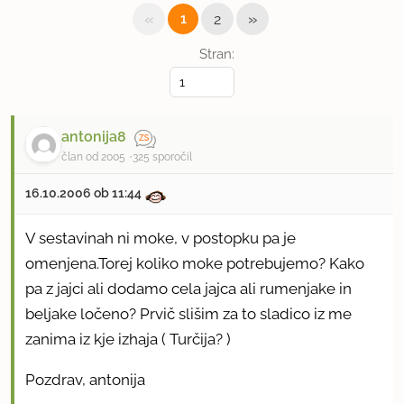
«
»
1
2
Stran:
antonija8
član od 2005
325 sporočil
16.10.2006 ob 11:44
V sestavinah ni moke, v postopku pa je
omenjena.Torej koliko moke potrebujemo? Kako
pa z jajci ali dodamo cela jajca ali rumenjake in
beljake ločeno? Prvič slišim za to sladico iz me
zanima iz kje izhaja ( Turčija? )
Pozdrav, antonija