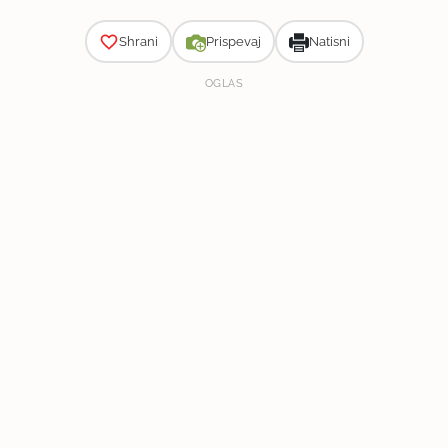
Shrani
Prispevaj
Natisni
OGLAS