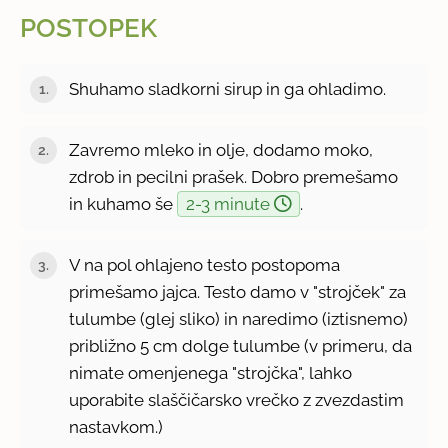
POSTOPEK
Shuhamo sladkorni sirup in ga ohladimo.
Zavremo mleko in olje, dodamo moko,
zdrob in pecilni prašek. Dobro premešamo
in kuhamo še
2-3 minute
.
V na pol ohlajeno testo postopoma
primešamo jajca. Testo damo v "strojček" za
tulumbe (glej sliko) in naredimo (iztisnemo)
približno 5 cm dolge tulumbe (v primeru, da
nimate omenjenega "strojčka", lahko
uporabite slaščičarsko vrečko z zvezdastim
nastavkom.)