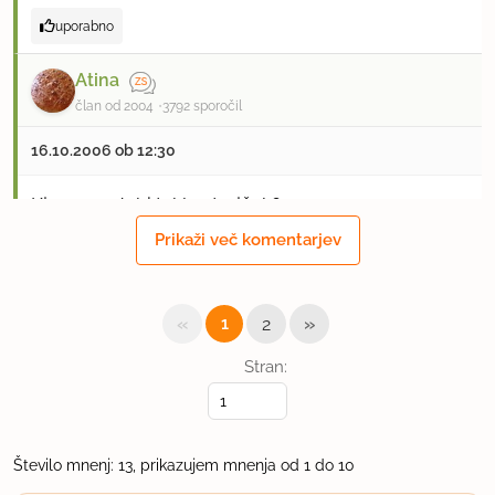
uporabno
Atina
član od 2004
3792 sporočil
16.10.2006 ob 12:30
Kje se pa dobi takle strojček?
Prikaži več komentarjev
uporabno
Reca
«
»
1
2
član od 2004
3814 sporočil
Stran:
16.10.2006 ob 13:18
Kolikor mi je poznano se tulumbe delajo iz
Število mnenj: 13, prikazujem mnenja od 1 do 10
paljenega testa. Torej poišči recept za paljeno