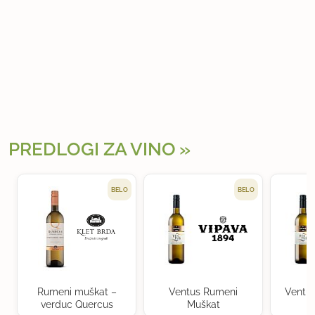
PREDLOGI ZA VINO
BELO
BELO
Rumeni muškat –
Ventus Rumeni
Ventu
verduc Quercus
Muškat