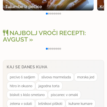
Opravičujem se za napako... 45 dag moke. Recept
Tulumbe iz pečice
Kro
sem že popravila.
Jajca damo kar cela.
NAJBOLJ VROČI RECEPTI:
Strojček sem dobila iz Bosne, pri nas ga še nisem
AVGUST
videla.
Polnjena paprika na klasičen način
Osv
uporabno
Veri
KAJ SE DANES KUHA
član od 2004
4272 sporočil
pecivo š sadjem
slivova marmelada
morska jed
16.10.2006 ob 16:33
hitro in okusno
jagodna torta
Verjetno bi šlo tudi s strojčkom za brizgane
biskvit s kislo smetano
piscanec v omaki
piškote, samo malo manjše bi bile... Ali pa na
zelena v solati
lešnikovi piškoti
kuhane kumare
mašinco za mletje mesa, kot kilometrski keksi. (ali