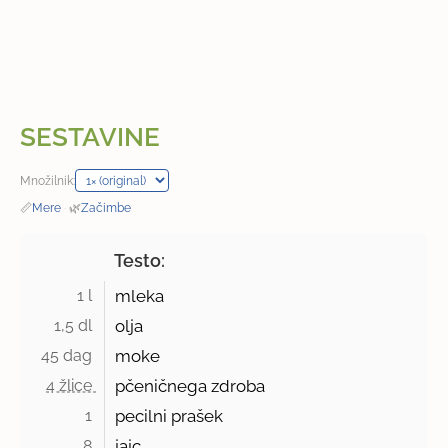
SESTAVINE
Množilnik:
📏
Mere
·
🌿
Začimbe
Testo:
1 l 
mleka
1,5 dl 
olja
45 dag 
moke
4 žlice 
pčeničnega zdroba
1 
pecilni prašek
8 
jajc