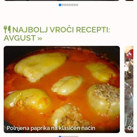
NAJBOLJ VROČI RECEPTI:
AVGUST
Polnjena paprika na klasičen način
Osv