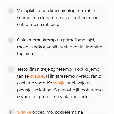
V olupkih kuhan krompir olupimo, rahlo
1.
solimo, mu dodamo maslo, pretlačimo in
ohladimo na mlačno.
Ohlajenemu krompirju primešamo jajci,
2.
moko, sladkor, vanilijev sladkor in limonino
lupinico.
Testo čim hitreje zgnetemo in oblikujemo
tanjše
svaljke
, ki jih stresemo v vrelo, rahlo
osoljeno vodo. Ko
svaljki
priplavajo na
površje, so kuhani. S penovko jih poberemo
iz vode ter preložimo v hladno vodo.
Svaljke
odcedimo, pogrejemo na
3.