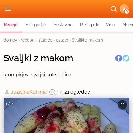
G
Recept
Fotografije
Sestavine
Postopek
Vino
Mnen
domov
›
recepti
›
sladice
›
ostalo
›
Svaljki z makom
Svaljki z makom
krompirjevi svaljki kot sladica
JozicinaKuhinja
9.921 ogledov
1
/
7