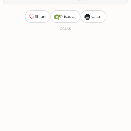
Zahtevnost
Shrani
Prispevaj
Natisni
OGLAS