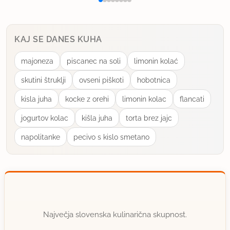
KAJ SE DANES KUHA
majoneza
piscanec na soli
limonin kolać
skutini štruklji
ovseni piškoti
hobotnica
kisla juha
kocke z orehi
limonin kolac
flancati
jogurtov kolac
kišla juha
torta brez jajc
napolitanke
pecivo s kislo smetano
Največja slovenska kulinarična skupnost.