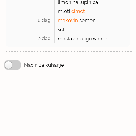
limonina lupinica
mleti
cimet
6 dag 
makovih
semen
sol
2 dag 
masla za pogrevanje
Način za kuhanje