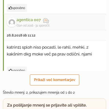
uporabno
agentica 007
član od 2016
31 sporočil
26.8.2018 ob 11:12
katrin11 sploh niso pocasti, le rahli, mehki, z
kakšnim dkg moke več pa prav odlični, njami
uporabno
Prikaži več komentarjev
Število mnenj: 2, prikazujem mnenja od 1 do 2
Za pošiljanje mnenj se prijavite ali vpišite.