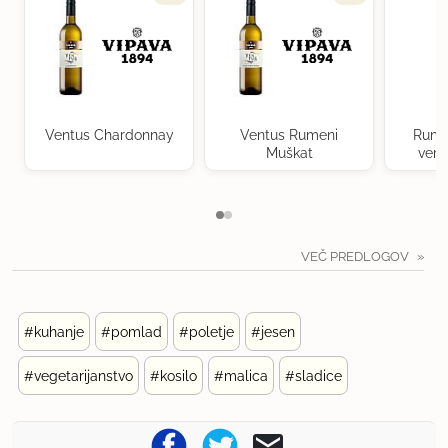
Ventus Chardonnay
Ventus Rumeni
Rume
Muškat
verd
VEČ PREDLOGOV
#kuhanje
#pomlad
#poletje
#jesen
#vegetarijanstvo
#kosilo
#malica
#sladice