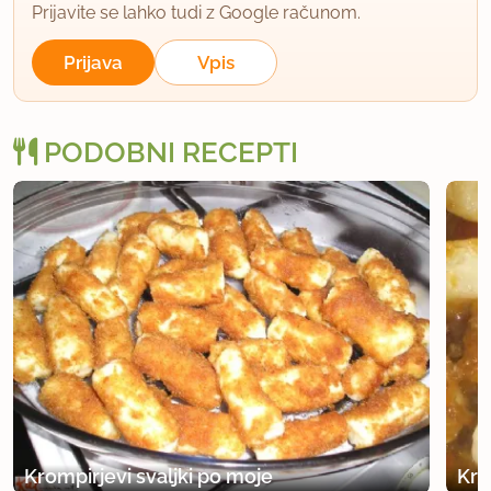
Prijavite se lahko tudi z Google računom.
Prijava
Vpis
PODOBNI RECEPTI
Krompirjevi svaljki po moje
Kro