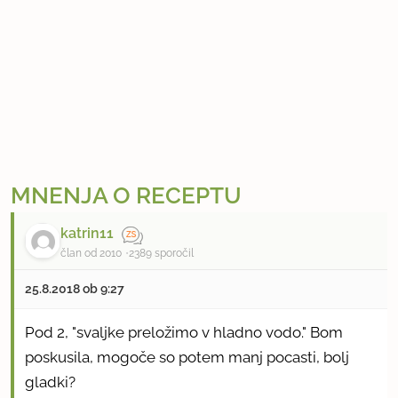
MNENJA O RECEPTU
katrin11
član od 2010
2389 sporočil
25.8.2018 ob 9:27
Pod 2, "svaljke preložimo v hladno vodo." Bom
poskusila, mogoče so potem manj pocasti, bolj
gladki?