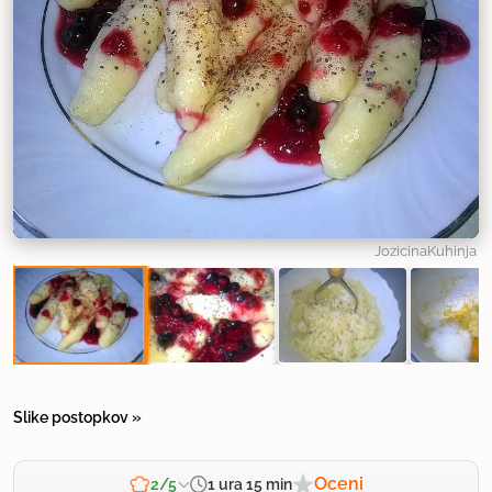
JozicinaKuhinja
Slike postopkov »
Oceni
1 ura 15 min
2/5