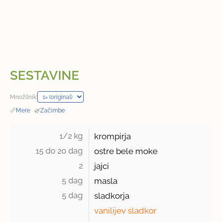
SESTAVINE
Množilnik:
📏
Mere
·
🌿
Začimbe
1/2 kg 
krompirja
15 do 20 dag 
ostre bele moke
2 
jajci
5 dag 
masla
5 dag 
sladkorja
vanilijev sladkor