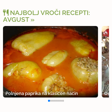
NAJBOLJ VROČI RECEPTI:
AVGUST
Polnjena paprika na klasičen način
Osv