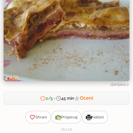
damjana 2
Oceni
45 min
2/5
Zahtevnost
Shrani
Prispevaj
Natisni
OGLAS