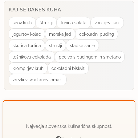
KAJ SE DANES KUHA
sirov kruh
štruklji
tunina solata
vanilijev liker
jogurtov kolać
morska jed
cokoladni puding
skutina tortica
struklji
sladke sanje
lešnikova cokolada
pecivo s pudingom in smetano
krompirjev kruh
cokoladni biskvit
zrezki v smetanovi omaki
Največja slovenska kulinarična skupnost.