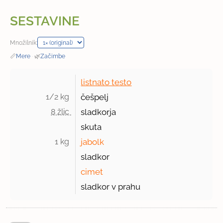
SESTAVINE
Množilnik:
📏
Mere
·
🌿
Začimbe
listnato testo
1/2 kg 
češpelj
8 žlic 
sladkorja
skuta
1 kg 
jabolk
sladkor
cimet
sladkor v prahu