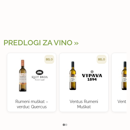
PREDLOGI ZA VINO
BELO
BELO
Rumeni muškat –
Ventus Rumeni
Ventu
verduc Quercus
Muškat