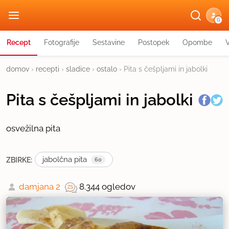
G
Recept
Fotografije
Sestavine
Postopek
Opombe
domov
›
recepti
›
sladice
›
ostalo
›
Pita s češpljami in jabolki
Pita s češpljami in jabolki
osvežilna pita
jabolčna pita
ZBIRKE:
60
damjana 2
8.344 ogledov