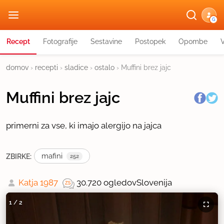
G
Recept
Fotografije
Sestavine
Postopek
Opombe
domov
›
recepti
›
sladice
›
ostalo
›
Muffini brez jajc
Muffini brez jajc
primerni za vse, ki imajo alergijo na jajca
mafini
ZBIRKE:
252
Katja 1987
30.720 ogledov
Slovenija
1
/
2