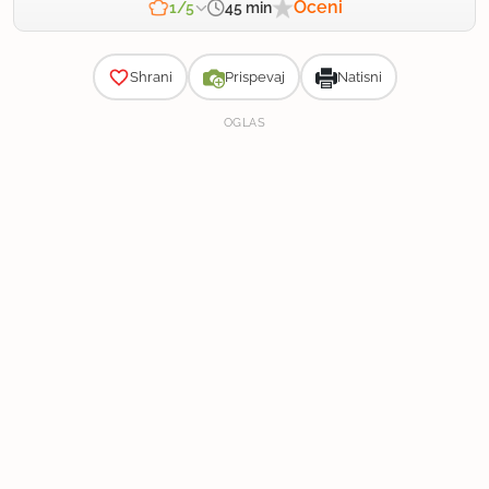
Oceni
45 min
1/5
Zahtevnost
Shrani
Prispevaj
Natisni
OGLAS