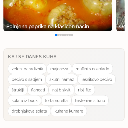
Polnjena paprika na klasičen način
Osv
KAJ SE DANES KUHA
zeleni paradiznik
majoneza
muffini s cokolado
pecivo š sadjem
skutni namaz
lešnikovo pecivo
štruklji
flancati
naj biskvit
ribji file
solata iz buck
torta nutella
testenine s tuno
drobnjakova solata
kuhane kumare