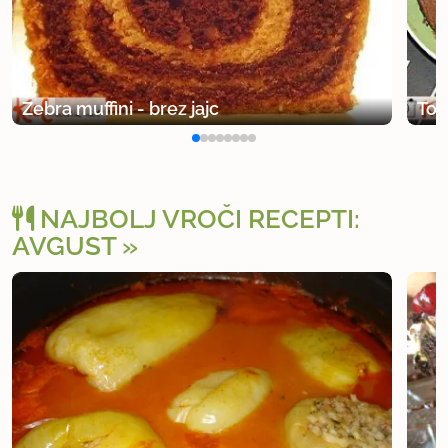
Zebra muffini - brez jajc
Tor
NAJBOLJ VROČI RECEPTI:
AVGUST