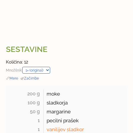
SESTAVINE
Količina: 12
Množilnik:
📏
Mere
·
🌿
Začimbe
200 g 
moke
100 g 
sladkorja
50 g 
margarine
1 
pecilni prašek
1 
vanilijev sladkor