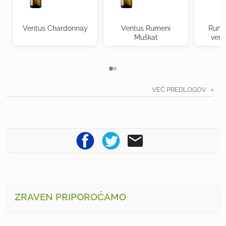
Ventus Chardonnay
Ventus Rumeni
Rume
Muškat
verd
VEČ PREDLOGOV
ZRAVEN PRIPOROČAMO