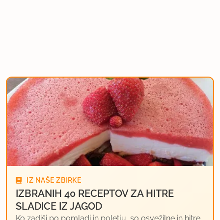
IZ NAŠE ZBIRKE
IZBRANIH 40 RECEPTOV ZA HITRE
SLADICE IZ JAGOD
Ko zadiši po pomladi in poletju, so osvežilne in hitre