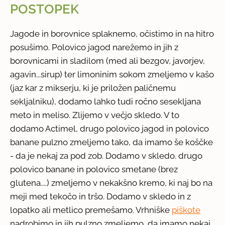
POSTOPEK
Jagode in borovnice splaknemo, očistimo in na hitro
posušimo. Polovico jagod narežemo in jih z
borovnicami in sladilom (med ali bezgov, javorjev,
agavin...sirup) ter limoninim sokom zmeljemo v kašo
(jaz kar z mikserju, ki je priložen paličnemu
sekljalniku), dodamo lahko tudi ročno sesekljana
meto in meliso. Zlijemo v večjo skledo. V to
dodamo Actimel, drugo polovico jagod in polovico
banane pulzno zmeljemo tako, da imamo še koščke
- da je nekaj za pod zob. Dodamo v skledo. drugo
polovico banane in polovico smetane (brez
glutena....) zmeljemo v nekakšno kremo, ki naj bo na
meji med tekočo in tršo. Dodamo v skledo in z
lopatko ali metlico premešamo. Vrhniške
piškote
nadrobimo in jih pulzno zmeljemo, da imamo nekaj