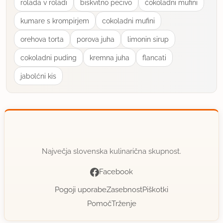
rolada v roladi
biskvitno pecivo
ćokoladni mufini
kumare s krompirjem
cokoladni mufini
orehova torta
porova juha
limonin sirup
cokoladni puding
kremna juha
flancati
jabolćni kis
Največja slovenska kulinarična skupnost.
Facebook
Pogoji uporabe
Zasebnost
Piškotki
Pomoč
Trženje