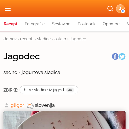
G
Recept
Fotografije
Sestavine
Postopek
Opombe
domov
›
recepti
›
sladice
›
ostalo
›
Jagodec
Jagodec
sadno - jogurtova sladica
hitre sladice iz jagod
ZBIRKE:
40
gligor
slovenija