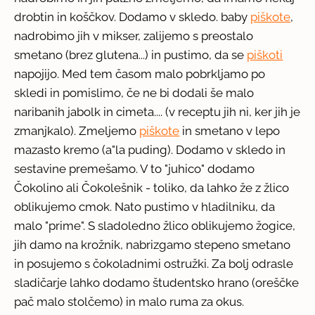
drobtin in koščkov. Dodamo v skledo. baby
piškote
,
nadrobimo jih v mikser, zalijemo s preostalo
smetano (brez glutena...) in pustimo, da se
piškoti
napojijo. Med tem časom malo pobrkljamo po
skledi in pomislimo, če ne bi dodali še malo
naribanih jabolk in cimeta.... (v receptu jih ni, ker jih je
zmanjkalo). Zmeljemo
piškote
in smetano v lepo
mazasto kremo (a"la puding). Dodamo v skledo in
sestavine premešamo. V to "juhico" dodamo
Čokolino ali Čokolešnik - toliko, da lahko že z žlico
oblikujemo cmok. Nato pustimo v hladilniku, da
malo "prime". S sladoledno žlico oblikujemo žogice,
jih damo na krožnik, nabrizgamo stepeno smetano
in posujemo s čokoladnimi ostružki. Za bolj odrasle
sladičarje lahko dodamo študentsko hrano (oreščke
pač malo stolčemo) in malo ruma za okus.