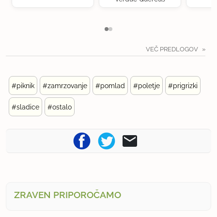
VEČ PREDLOGOV
#piknik
#zamrzovanje
#pomlad
#poletje
#prigrizki
#sladice
#ostalo
ZRAVEN PRIPOROČAMO