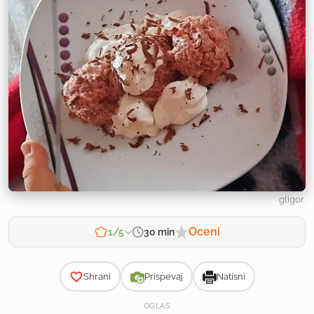
gligor
Oceni
30 min
1/5
Zahtevnost
Shrani
Prispevaj
Natisni
OGLAS