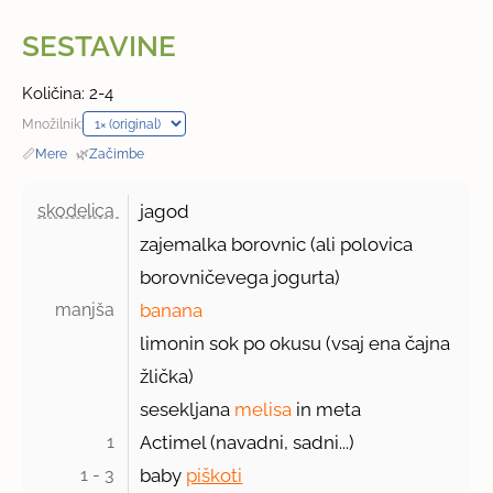
SESTAVINE
Količina: 2-4
Množilnik:
📏
Mere
·
🌿
Začimbe
skodelica 
jagod
zajemalka borovnic (ali polovica
borovničevega jogurta)
manjša 
banana
limonin sok po okusu (vsaj ena čajna
žlička)
sesekljana
melisa
in meta
1 
Actimel (navadni, sadni...)
1 - 3 
baby
piškoti