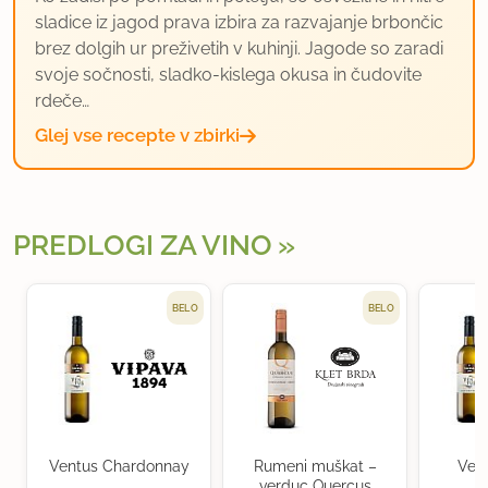
sladice iz jagod prava izbira za razvajanje brbončic
brez dolgih ur preživetih v kuhinji. Jagode so zaradi
svoje sočnosti, sladko-kislega okusa in čudovite
rdeče…
Glej vse recepte v zbirki
PREDLOGI ZA VINO
BELO
BELO
Ventus Chardonnay
Rumeni muškat –
Ven
verduc Quercus