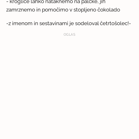
- kroglice lahko nataknemo na palčke, jih
zamrznemo in pomočimo v stopljeno čokolado
-z imenom in sestavinami je sodeloval četrtošolec!-
OGLAS