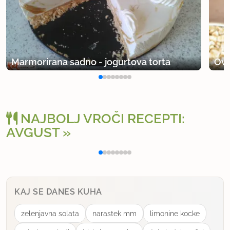
Marmorirana sadno - jogurtova torta
Ovs
NAJBOLJ VROČI RECEPTI:
AVGUST
Polnjena paprika na klasičen način
Osv
KAJ SE DANES KUHA
zelenjavna solata
narastek mm
limonine kocke