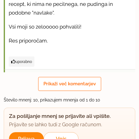
recept, ki nima ne pecilnega, ne pudinga in
podobne "navlake".
Vsi moji so zelooooo pohvalili!
Res priporočam.
uporabno
kozamurnik
Prikaži več komentarjev
2311 sporočil
10.10.2009 ob 9:19
Število mnenj: 10, prikazujem mnenja od 1 do 10
Sem naredila eksperiment,ker pride peciva kar
Za pošiljanje mnenj se prijavite ali vpišite.
precej, sem en del zamrznila.
Prijavite se lahko tudi z Google računom.
Danes zjutraj sem vzela in zmrzovalnika in na moje
Prijava
Vpis