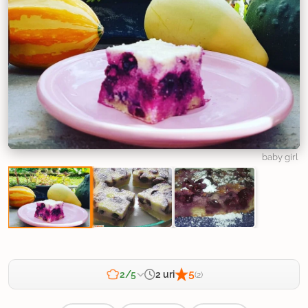
baby girl
5
2 uri
2/5
(2)
Zahtevnost