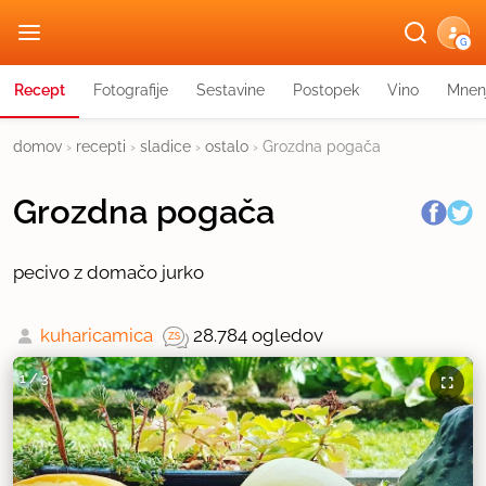
G
Recept
Fotografije
Sestavine
Postopek
Vino
Mnen
domov
›
recepti
›
sladice
›
ostalo
›
Grozdna pogača
Grozdna pogača
pecivo z domačo jurko
kuharicamica
28.784 ogledov
1
/
3