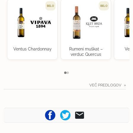
BELO
BELO
Ventus Chardonnay
Rumeni muškat –
Ven
verduc Quercus
VEČ PREDLOGOV