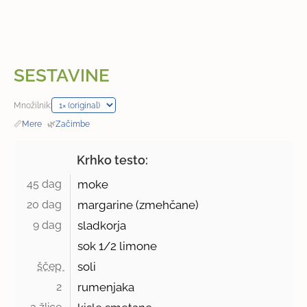
SESTAVINE
Množilnik:
📏
Mere
·
🌿
Začimbe
Krhko testo:
45 dag 
moke
20 dag 
margarine (zmehčane)
9 dag 
sladkorja
sok 1/2 limone
ščep 
soli
2 
rumenjaka