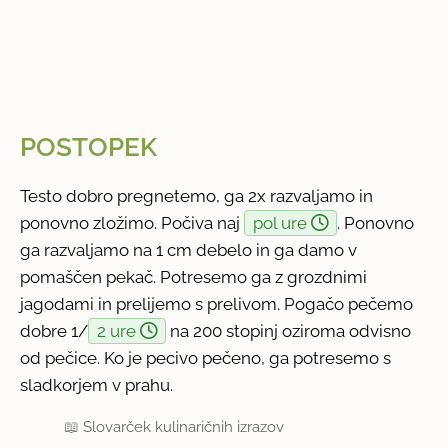
POSTOPEK
Testo dobro pregnetemo, ga 2x razvaljamo in
ponovno zložimo. Počiva naj
pol ure
. Ponovno
ga razvaljamo na 1 cm debelo in ga damo v
pomaščen pekač. Potresemo ga z grozdnimi
jagodami in prelijemo s prelivom. Pogačo pečemo
dobre 1/
2 ure
na 200 stopinj oziroma odvisno
od pečice. Ko je pecivo pečeno, ga potresemo s
sladkorjem v prahu.
📖
Slovarček kulinaričnih izrazov