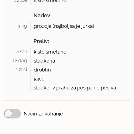
3 žlice 
kisle smetane
Nadev:
1 kg 
grozdja (najboljša je jurka)
Preliv:
1/2 l 
kisle smetane
12 dag 
sladkorja
2 žlici 
drobtin
1 
jajce
sladkor v prahu za posipanje peciva
Način za kuhanje