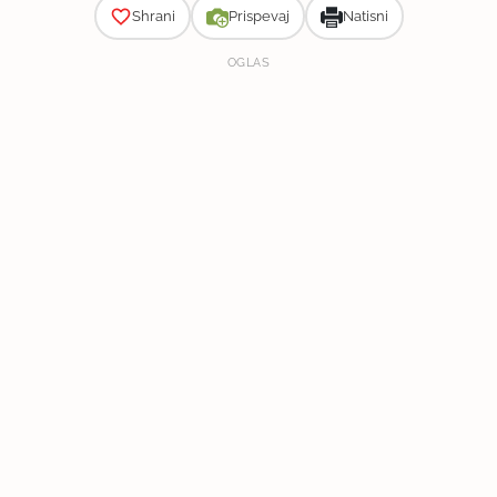
Shrani
Prispevaj
Natisni
OGLAS