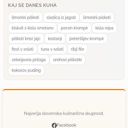
KAJ SE DANES KUHA
član od 2005
2339 sporočil
10.10.2009 ob 10:47
limonini piškoti
sladica iz jagod
limonini piskoti
biskvit s kislo smetano
pecen krompir
kisla repa
Jaz sem večino pečk odstranila. Res malo
piškoti brez jajc
kostanji
peteršiljev krompir
zamudno, ampak za tak končni rezultat se splača.
fizol v solati
tuna v solati
ribji file
uporabno
zelenjavna priloga
orehovi piškotki
kuharicamica
kokosov puding
član od 2009
2 sporočil
10.10.2009 ob 13:12
Jurka je temno grozdje,ki raste na domačei brajdi,
ima debele jagode in lepo diši.
Največja slovenska kulinarična skupnost.
uporabno
Facebook