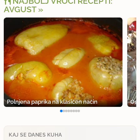
NAJBOLJ VROČI RECEPTI:
AVGUST
Polnjena paprika na klasičen način
Osv
KAJ SE DANES KUHA