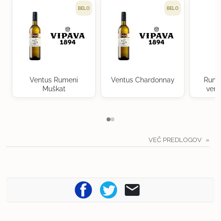
BELO
BELO
Ventus Rumeni
Ventus Chardonnay
Rume
Muškat
verd
VEČ PREDLOGOV