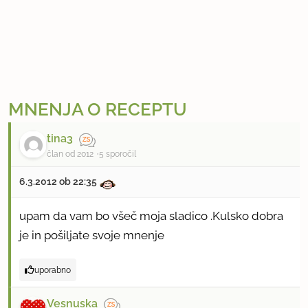
MNENJA O RECEPTU
tina3
član od 2012
5 sporočil
6.3.2012 ob 22:35
upam da vam bo všeč moja sladico .Kulsko dobra
je in pošiljate svoje mnenje
uporabno
Vesnuska