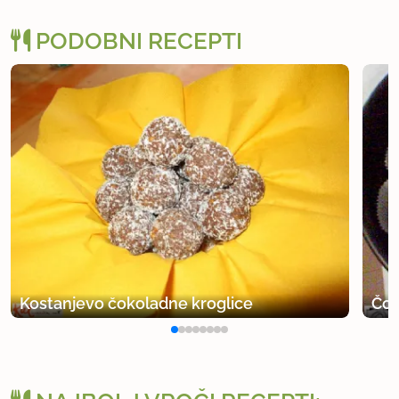
PODOBNI RECEPTI
Kostanjevo čokoladne kroglice
Čok