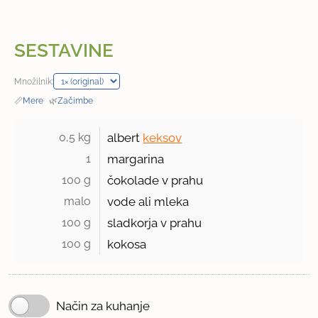
SESTAVINE
Množilnik:
📏
Mere
·
🌿
Začimbe
0,5 kg 
albert
keksov
1 
margarina
100 g 
čokolade v prahu
malo 
vode ali mleka
100 g 
sladkorja v prahu
100 g 
kokosa
Način za kuhanje