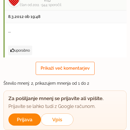
član od 2011
944 sporočil
8.3.2012 ob 19:48
...
uporabno
Prikaži več komentarjev
Število mnenj: 2, prikazujem mnenja od 1 do 2
Za pošiljanje mnenj se prijavite ali vpišite.
Prijavite se lahko tudi z Google računom.
Prijava
Vpis