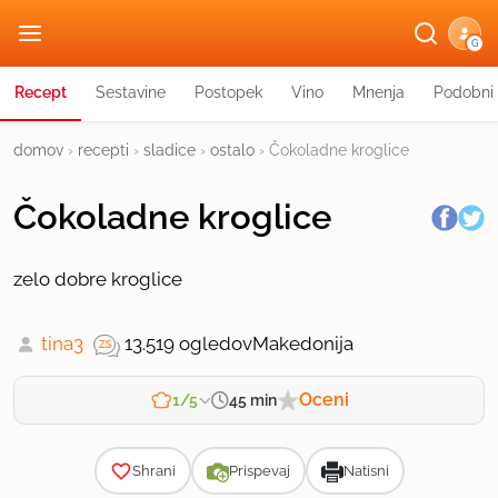
G
Recept
Sestavine
Postopek
Vino
Mnenja
Podobni 
domov
›
recepti
›
sladice
›
ostalo
›
Čokoladne kroglice
Čokoladne kroglice
zelo dobre kroglice
tina3
13.519 ogledov
Makedonija
Oceni
45 min
1/5
Zahtevnost
Shrani
Prispevaj
Natisni