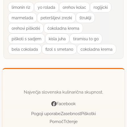
limonin riz
yo rolada
orehov kolac
rogljicki
marmelada
peteršiljevi zrezki
štruklji
orehovi piškotki
ćokoladna krema
piškoti s sadjem
kisla juha
tiramisu to go
bela cokolada
fizol s smetano
cokoladna krema
Največja slovenska kulinarična skupnost.
Facebook
Pogoji uporabe
Zasebnost
Piškotki
Pomoč
Trženje