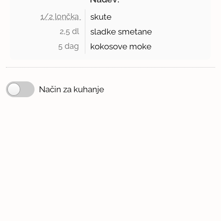
1/2 lončka 
skute
2,5 dl 
sladke smetane
5 dag 
kokosove moke
Način za kuhanje