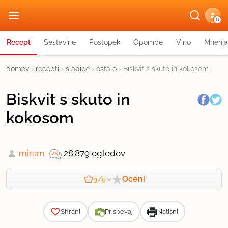
G
Recept
Sestavine
Postopek
Opombe
Vino
Mnenja
domov
›
recepti
›
sladice
›
ostalo
›
Biskvit s skuto in kokosom
Biskvit s skuto in
kokosom
miram
28.879 ogledov
Oceni
3/5
Zahtevnost
Shrani
Prispevaj
Natisni