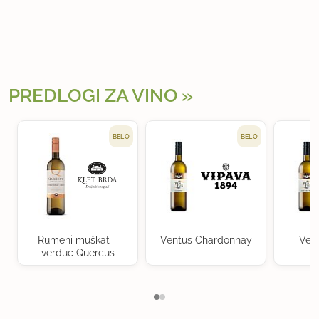
PREDLOGI ZA VINO
BELO
BELO
Rumeni muškat –
Ventus Chardonnay
Ven
verduc Quercus