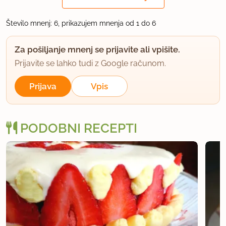
1/2 lončka je mišljeno 250 g.
Število mnenj: 6, prikazujem mnenja od 1 do 6
uporabno
Za pošiljanje mnenj se prijavite ali vpišite.
majdi
Prijavite se lahko tudi z Google računom.
član od 2003
359 sporočil
Prijava
Vpis
6.4.2004 ob 10:43
OK hvala. Bomo poskusli
PODOBNI RECEPTI
uporabno
doloreska
član od 2008
5 sporočil
7.2.2011 ob 14:50
Pecivo je odlično in enostavno za pripravo.