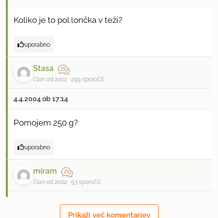
Koliko je to pol lončka v teži?
uporabno
Stasa
član od 2002
299 sporočil
4.4.2004 ob 17:14
Pomojem 250 g?
uporabno
miram
član od 2002
53 sporočil
4.4.2004 ob 18:05
Prikaži več komentarjev