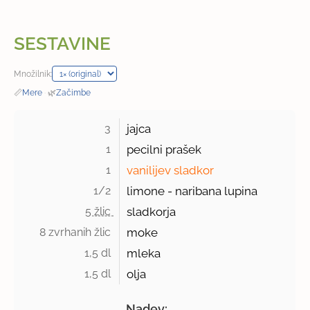
SESTAVINE
Množilnik:
📏
Mere
·
🌿
Začimbe
3 
jajca
1 
pecilni prašek
1 
vanilijev sladkor
1/2 
limone - naribana lupina
5 žlic 
sladkorja
8 zvrhanih žlic 
moke
1,5 dl 
mleka
1,5 dl 
olja
Nadev: