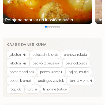
Polnjena paprika na klasičen način
Jog
KAJ SE DANES KUHA
jabolćni kis
cokoladni biskvit
orehova rolada
jabolcni kis
pecivo iz beljakov
bela ćokolada
pomarancni sok
pećen krompir
naj naj muffini
pecen krompir
pudingov zavitek
tunina v omaki
rogljicki
tortilja
limonine tortice