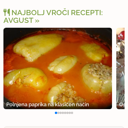
NAJBOLJ VROČI RECEPTI:
AVGUST
Polnjena paprika na klasičen način
Osv