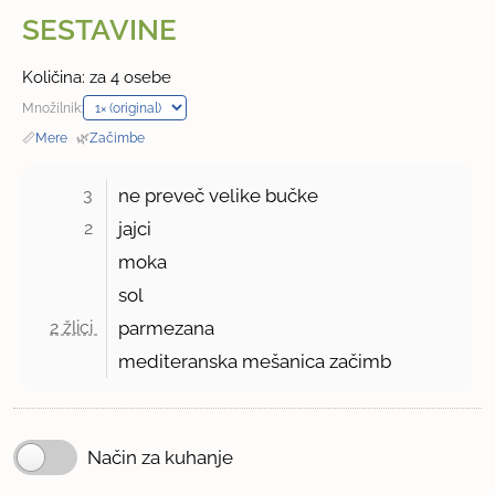
SESTAVINE
Količina: za 4 osebe
Množilnik:
📏
Mere
·
🌿
Začimbe
3 
ne preveč velike bučke
2 
jajci
moka
sol
2 žlici 
parmezana
mediteranska mešanica začimb
Način za kuhanje