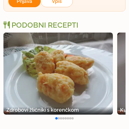
Prijava
Vpis
PODOBNI RECEPTI
Zdrobovi žličniki s korenčkom
Kus