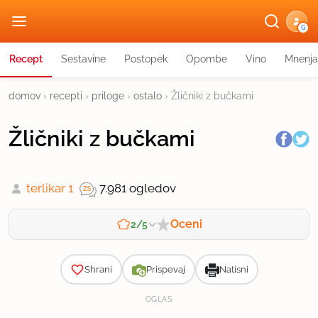
G
Recept
Sestavine
Postopek
Opombe
Vino
Mnenja
domov
›
recepti
›
priloge
›
ostalo
›
Žličniki z bučkami
Žličniki z bučkami
terlikar 1
7.981 ogledov
Oceni
2/5
Zahtevnost
Shrani
Prispevaj
Natisni
OGLAS