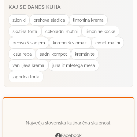
KAJ SE DANES KUHA
zlicniki
orehova sladica
limonina krema
skutina torta
cokoladni mufini
limonine kocke
pecivo š sadjem
korencek v omaki
cimet mafini
kisla repa
sadni kompot
kremšnite
vanilijeva krema
juha iz mletega mesa
jagodna torta
Največja slovenska kulinarična skupnost.
Facebook