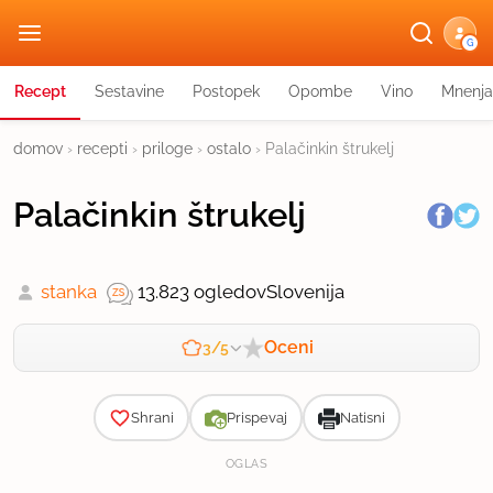
G
Recept
Sestavine
Postopek
Opombe
Vino
Mnenja
domov
›
recepti
›
priloge
›
ostalo
›
Palačinkin štrukelj
Palačinkin štrukelj
stanka
13.823 ogledov
Slovenija
Oceni
3/5
Zahtevnost
Shrani
Prispevaj
Natisni
OGLAS