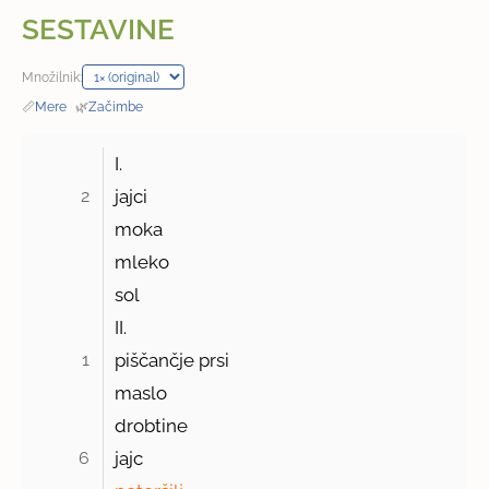
SESTAVINE
Množilnik:
📏
Mere
·
🌿
Začimbe
I.
2 
jajci
moka
mleko
sol
II.
1 
piščančje prsi
maslo
drobtine
6 
jajc