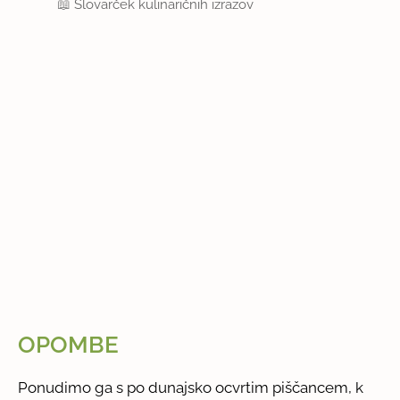
📖
Slovarček kulinaričnih izrazov
OPOMBE
Ponudimo ga s po dunajsko ocvrtim piščancem, k