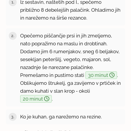
Iz sestavin, naštetih pod I., spečemo
približno 8 debelejših palačink. Ohladimo jih
in narežemo na širše rezance.
Opečemo piščančje prsi in jih zmeljemo,
nato popražimo na maslu in drobtinah.
Dodamo jim 6 rumenjakov, sneg 6 beljakov,
sesekljan peteršilj, vegeto, majaron, sol,
nazadnje še narezane palačinke.
Premešamo in pustimo stati
30 minut
.
Oblikujemo štrukelj, ga zavijemo v prtiček in
damo kuhati v slan krop - okoli
20 minut
.
Ko je kuhan, ga narežemo na rezine.