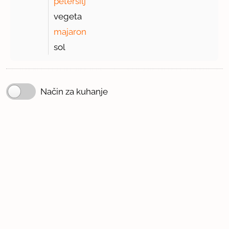
peteršilj
vegeta
majaron
sol
Način za kuhanje