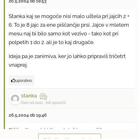
26.5.2004 ob 18:53
Stanka kaj se mogoče nisi malo uštela pri jajcih 2 +
6. To je 8 jajc za ene piščančje prsi. Jajce v mletem
mesu naj bi bilo samo kot vezivo - tako kot pri
polpetih 1 do 2. ali je to kaj drugače.
Ideja pa je zanimiva, ker jo lahko pripraviš tričetrt
vnaprej.
uporabno
stanka
član od 2002
716 sporočil
26.5.2004 ob 19:46
Piščančje prsi, ki jih zmleješ in popražiš na