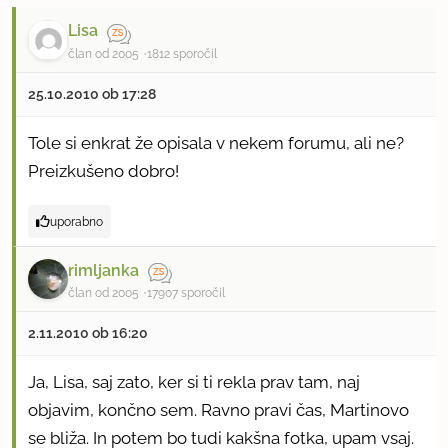
Lisa
član od 2005
1812 sporočil
25.10.2010 ob 17:28
Tole si enkrat že opisala v nekem forumu, ali ne?
Preizkušeno dobro!
uporabno
rimljanka
član od 2005
17907 sporočil
2.11.2010 ob 16:20
Ja, Lisa, saj zato, ker si ti rekla prav tam, naj
objavim, končno sem. Ravno pravi čas, Martinovo
se bliža. In potem bo tudi kakšna fotka, upam vsaj.