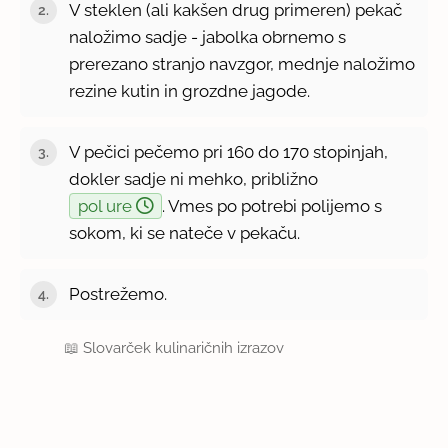
V steklen (ali kakšen drug primeren) pekač
naložimo sadje - jabolka obrnemo s
prerezano stranjo navzgor, mednje naložimo
rezine kutin in grozdne jagode.
V pečici pečemo pri 160 do 170 stopinjah,
dokler sadje ni mehko, približno
pol ure
. Vmes po potrebi polijemo s
sokom, ki se nateče v pekaču.
Postrežemo.
📖
Slovarček kulinaričnih izrazov