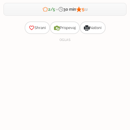
5
30 min
2/5
(1)
Zahtevnost
Shrani
Prispevaj
Natisni
OGLAS