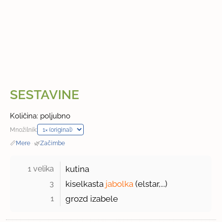
SESTAVINE
Količina: poljubno
Množilnik:
📏
Mere
·
🌿
Začimbe
1 velika 
kutina
3 
kiselkasta
jabolka
(elstar,...)
1 
grozd izabele