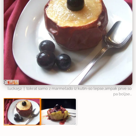
lucka52
| tokrat samo z marmelado iz kutin-so lepse,ampak prve so
pa boljse...