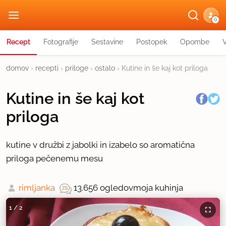
G
Recept
Fotografije
Sestavine
Postopek
Opombe
domov
›
recepti
›
priloge
›
ostalo
›
Kutine in še kaj kot priloga
Kutine in še kaj kot
priloga
kutine v družbi z jabolki in izabelo so aromatična
priloga pečenemu mesu
rimljanka
13.656 ogledov
moja kuhinja
1
/
2