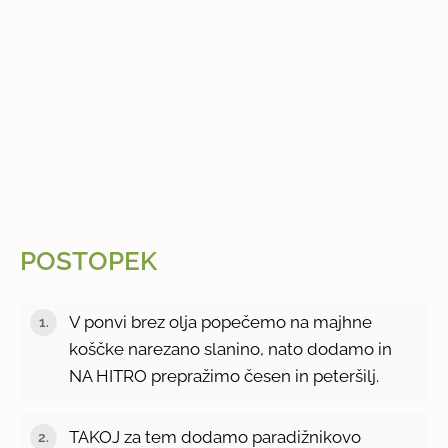
POSTOPEK
V ponvi brez olja popečemo na majhne
koščke narezano slanino, nato dodamo in
NA HITRO prepražimo česen in peteršilj.
TAKOJ za tem dodamo paradižnikovo