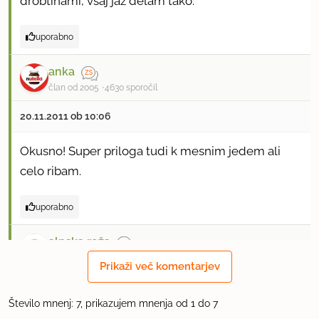
drobtinami, vsaj jaz delam tako.
h
uporabno
"
J
anka
član od 2005
4630 sporočil
e
s
20.11.2011 ob 10:06
e
n
Okusno! Super priloga tudi k mesnim jedem ali
s
celo ribam.
k
i
uporabno
"
9.2.2013
1x priporočeno
alpska roža
s
član od 2008
260 sporočil
o
Prikaži več komentarjev
k
21.11.2011 ob 8:16
n
Število mnenj: 7, prikazujem mnenja od 1 do 7