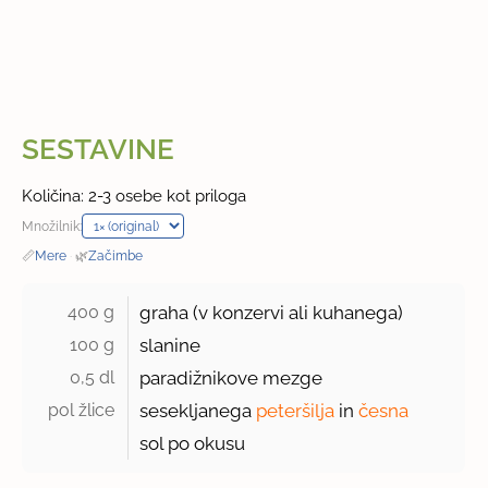
SESTAVINE
Količina: 2-3 osebe kot priloga
Množilnik:
📏
Mere
·
🌿
Začimbe
400 g 
graha (v konzervi ali kuhanega)
100 g 
slanine
0,5 dl 
paradižnikove mezge
pol žlice 
sesekljanega
peteršilja
in
česna
sol po okusu