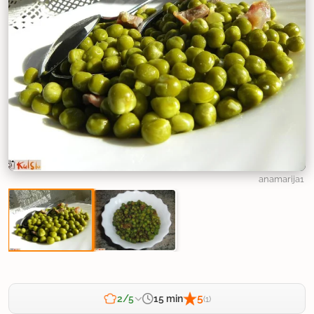
anamarija1
5
15 min
2/5
(1)
Zahtevnost