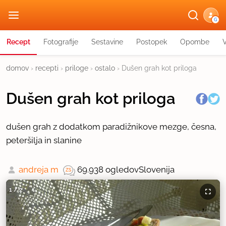
G
Recept
Fotografije
Sestavine
Postopek
Opombe
domov
›
recepti
›
priloge
›
ostalo
›
Dušen grah kot priloga
Dušen grah kot priloga
dušen grah z dodatkom paradižnikove mezge, česna,
peteršilja in slanine
andreja m
69.938 ogledov
Slovenija
1
/
2