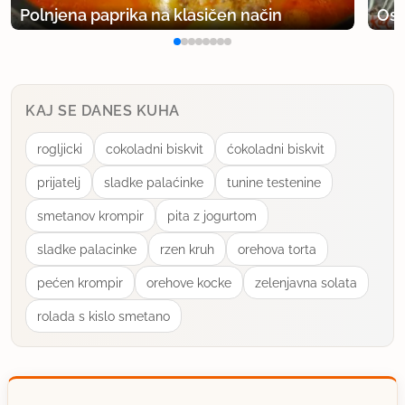
č
Polnjena paprika na klasičen način
Osv
Hvala tebi za odličen recept!
i
h
25.2.2012
1x priporočeno
lp!
l
e
KAJ SE DANES KUHA
uporabno
b
rogljicki
cokoladni biskvit
ćokoladni biskvit
e
c
prijatelj
sladke palaćinke
tunine testenine
k
smetanov krompir
pita z jogurtom
r
sladke palacinke
rzen kruh
orehova torta
u
h
pećen krompir
orehove kocke
zelenjavna solata
rolada s kislo smetano
M
l
e
č