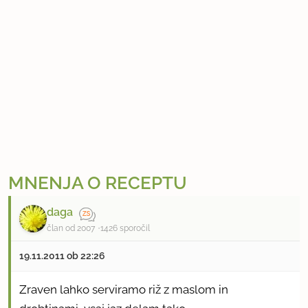
a
t
e
m
o
k
e
s
s
e
MNENJA O RECEPTU
m
daga
e
član od 2007
1426 sporočil
n
i
19.11.2011 ob 22:26
k
r
Zraven lahko serviramo riž z maslom in
u