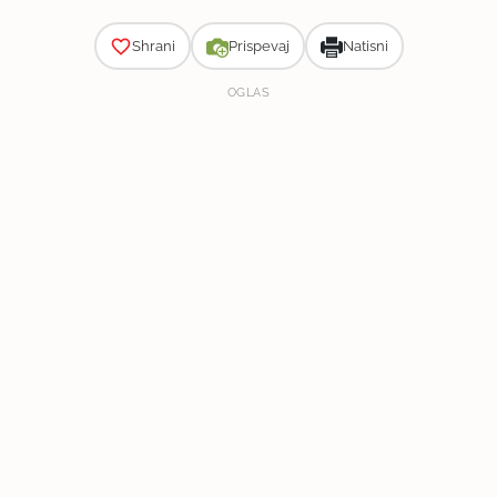
Shrani
Prispevaj
Natisni
OGLAS