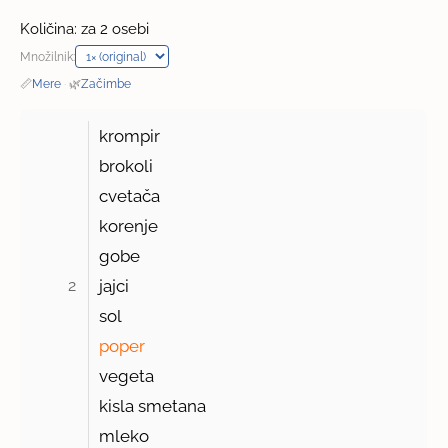
Količina: za 2 osebi
Množilnik:
📏
Mere
·
🌿
Začimbe
krompir
brokoli
cvetača
korenje
gobe
2 
jajci
sol
poper
vegeta
kisla smetana
mleko