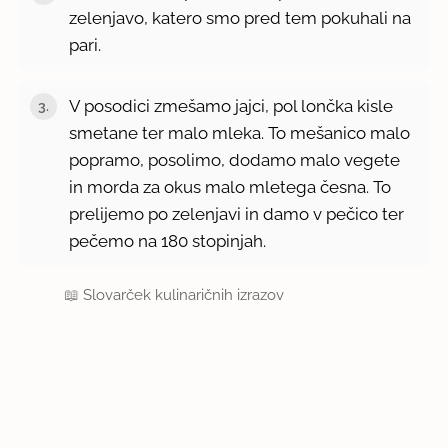
zelenjavo, katero smo pred tem pokuhali na
pari.
V posodici zmešamo jajci, pol lončka kisle
smetane ter malo mleka. To mešanico malo
popramo, posolimo, dodamo malo vegete
in morda za okus malo mletega česna. To
prelijemo po zelenjavi in damo v pečico ter
pečemo na 180 stopinjah.
📖
Slovarček kulinaričnih izrazov