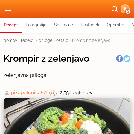
G
Recept
Fotografije
Sestavine
Postopek
Opombe
domov
›
recepti
›
priloge
›
ostalo
›
Krompir z zelenjavo
Krompir z zelenjavo
zelenjavna priloga
pikapolonica80
12.554 ogledov