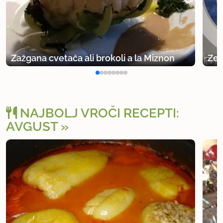
Zažgana cvetača ali brokoli a la Miznon
Zel
NAJBOLJ VROČI RECEPTI:
AVGUST