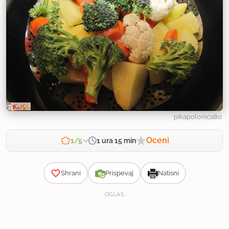
pikapolonica80
Oceni
1 ura 15 min
1/5
Zahtevnost
Shrani
Prispevaj
Natisni
OGLAS