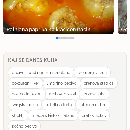
Polnjena paprika na klasičen način
Osv
KAJ SE DANES KUHA
pecivo s pudingom in smetano
krompirjev kruh
cokoladni liker
limonino pecivo
orehova sladica
cokoladni kolac
orehovi piskoti
porova juha
svinjska ribica
nutellina torta
lahko in dobro
struklji
rolada s kislo smetano
orehov kolac
soćno pecivo