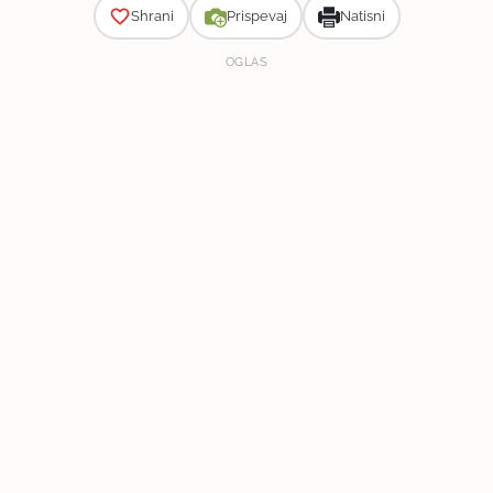
Shrani
Prispevaj
Natisni
OGLAS