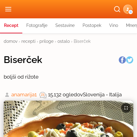
G
Recept
Fotografije
Sestavine
Postopek
Vino
Mnen
domov
›
recepti
›
priloge
›
ostalo
›
Biserček
Biserček
boljši od rižote
anamarija1
15.132 ogledov
Slovenija - Italija
1
/
2