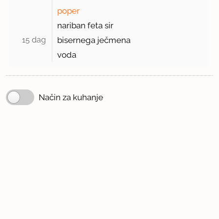
poper
nariban feta sir
15 dag 
bisernega ječmena
voda
Način za kuhanje