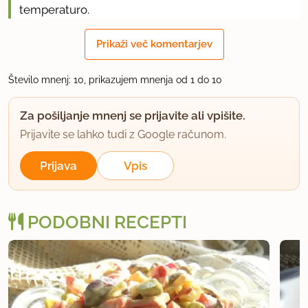
temperaturo.
Kuhaš 10 minut na zmerni temperaturi v zaprtem
Prikaži več komentarjev
ekonomu.
Število mnenj: 10, prikazujem mnenja od 1 do 10
uporabno
Za pošiljanje mnenj se prijavite ali vpišite.
HejHoj
Prijavite se lahko tudi z Google računom.
član od 2008
135 sporočil
Prijava
Vpis
1.2.2012 ob 17:16
O, vidim, da so izumili fino ime, mi, s kmetov,
PODOBNI RECEPTI
rečemo temu kar ješprenj(ček), ampak, ja, menda
se res dosti bolj fino sliši biserni ječmen.
uporabno