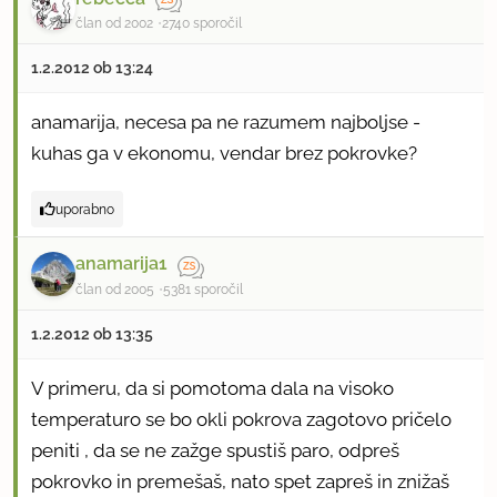
član od 2002
2740 sporočil
1.2.2012 ob 13:24
anamarija, necesa pa ne razumem najboljse -
kuhas ga v ekonomu, vendar brez pokrovke?
uporabno
anamarija1
član od 2005
5381 sporočil
1.2.2012 ob 13:35
V primeru, da si pomotoma dala na visoko
temperaturo se bo okli pokrova zagotovo pričelo
peniti , da se ne zažge spustiš paro, odpreš
pokrovko in premešaš, nato spet zapreš in znižaš