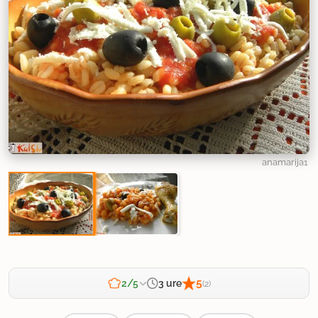
anamarija1
5
3 ure
2/5
(2)
Zahtevnost