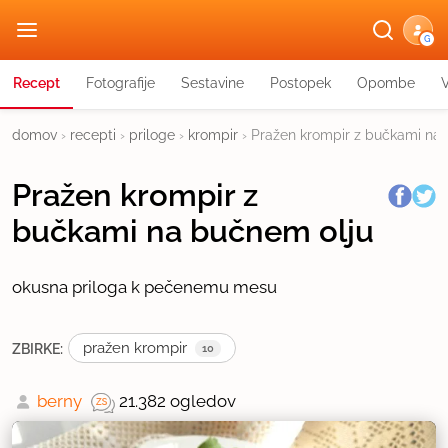
G
Recept
Fotografije
Sestavine
Postopek
Opombe
domov
›
recepti
›
priloge
›
krompir
›
Pražen krompir z bučkami na
Pražen krompir z
bučkami na bučnem olju
okusna priloga k pečenemu mesu
pražen krompir
ZBIRKE:
10
berny
21.382 ogledov