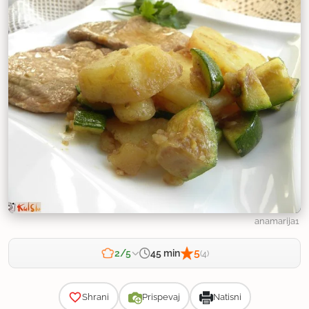
anamarija1
5
45 min
2/5
(4)
Zahtevnost
Shrani
Prispevaj
Natisni