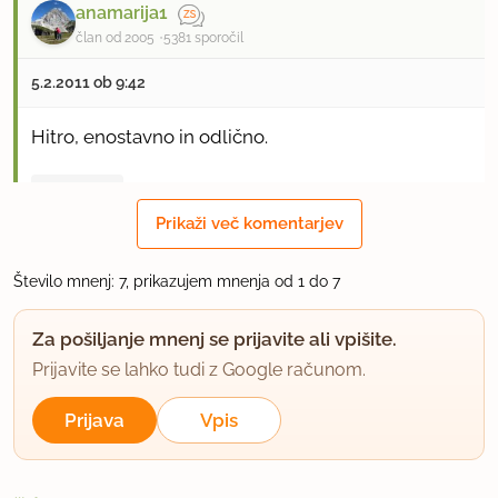
anamarija1
član od 2005
5381 sporočil
5.2.2011 ob 9:42
Hitro, enostavno in odlično.
uporabno
Prikaži več komentarjev
Anansie
član od 2005
194 sporočil
Število mnenj: 7, prikazujem mnenja od 1 do 7
3.5.2012 ob 19:37
Za pošiljanje mnenj se prijavite ali vpišite.
Prijavite se lahko tudi z Google računom.
o božansko...ni tole za 5...tole je za 10 :)
Prijava
Vpis
uporabno