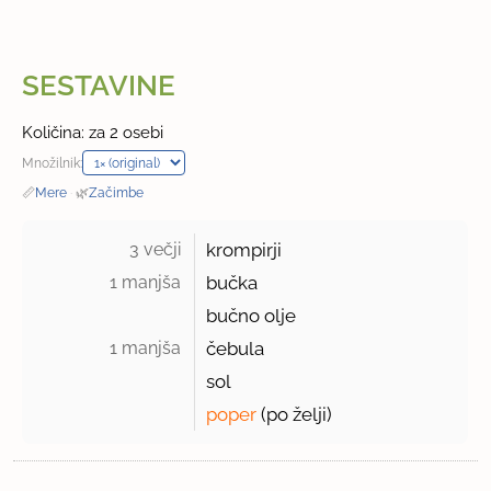
SESTAVINE
Količina: za 2 osebi
Množilnik:
📏
Mere
·
🌿
Začimbe
3 večji 
krompirji
1 manjša 
bučka
bučno olje
1 manjša 
čebula
sol
poper
(po želji)