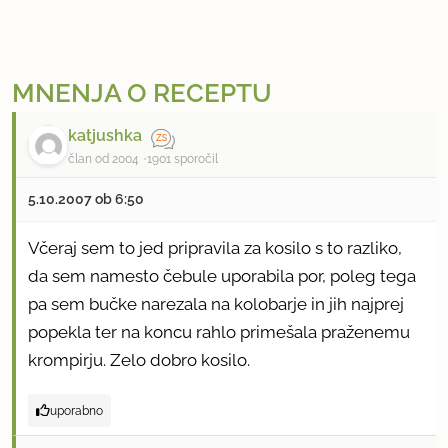
MNENJA O RECEPTU
katjushka
član od 2004
1901 sporočil
5.10.2007 ob 6:50
Včeraj sem to jed pripravila za kosilo s to razliko,
da sem namesto čebule uporabila por, poleg tega
pa sem bučke narezala na kolobarje in jih najprej
popekla ter na koncu rahlo primešala praženemu
krompirju. Zelo dobro kosilo.
uporabno