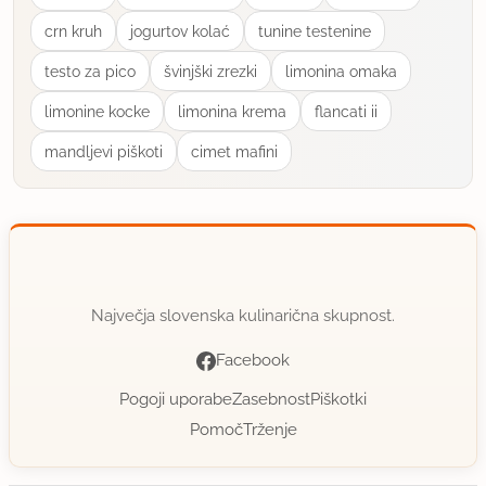
uporabno
crn kruh
jogurtov kolać
tunine testenine
jaša
testo za pico
švinjški zrezki
limonina omaka
član od 2008
1011 sporočil
limonine kocke
limonina krema
flancati ii
22.1.2013 ob 15:31
mandljevi piškoti
cimet mafini
Ejdl cisto 100% domace bucno olje ,ki ga pridela
moja mama.
uporabno
Največja slovenska kulinarična skupnost.
Facebook
Pogoji uporabe
Zasebnost
Piškotki
Pomoč
Trženje