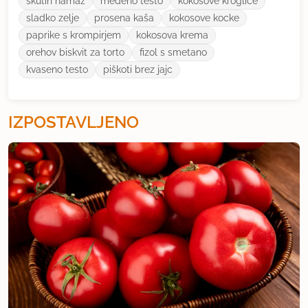
skutin namaz
medeno testo
kokosove kroglice
sladko zelje
prosena kaša
kokosove kocke
paprike s krompirjem
kokosova krema
orehov biskvit za torto
fizol s smetano
kvaseno testo
piškoti brez jajc
IZPOSTAVLJENO