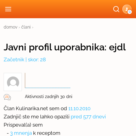
G
domov
›
člani
›
Javni profil
uporabnika:
ejdl
Začetnik
| skor: 28
Aktivnosti zadnjih 30 dni
Član Kulinarika.net sem od
11.10.2010
Zadnjič ste me lahko opazili
pred 577 dnevi
Prispeval(a) sem
-
3 mnenja
k receptom