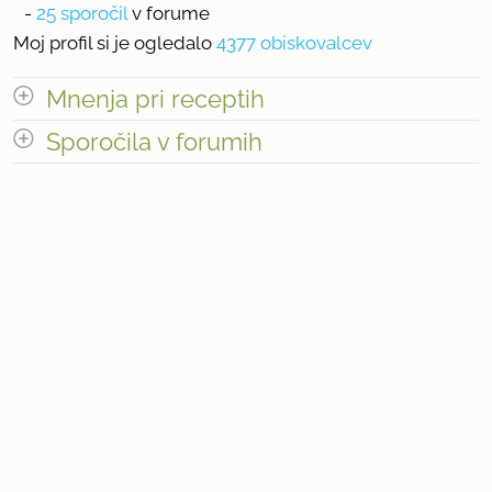
-
25 sporočil
v forume
Moj profil si je ogledalo
4377 obiskovalcev
Mnenja pri receptih
odpri vse
Sporočila v forumih
Število mnenj pri receptih: 3
odpri vse
« prejšnja
1
3
naslednja Â»
Število sporočil v forumih: 25