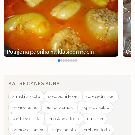
Polnjena paprika na klasičen način
Osv
KAJ SE DANES KUHA
struklji s skuto
cokoladni kolac
cokoladni liker
orehov kolac
bucke v omaki
jogurtov kolać
vanilijeva torta
enostavna torta
crn kruh
orehova sladica
zeljna solata
orehova torta