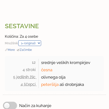
SESTAVINE
Količina: Za 4 osebe
Množilnik:
📏
Mere
·
🌿
Začimbe
12 
srednje velikih krompirjev
4 stroki 
česna
5 jedilnih žlic 
olivnega olja
4 ščepci 
peteršilja
ali drobnjaka
Način za kuhanje