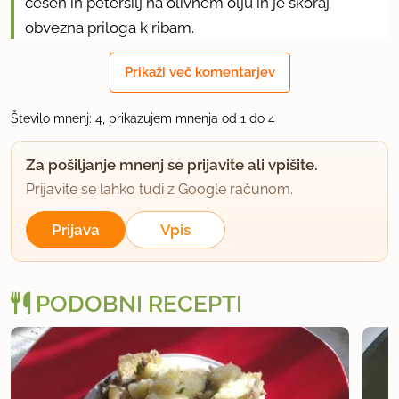
česen in peteršilj na olivnem olju in je skoraj
obvezna priloga k ribam.
Prikaži več komentarjev
uporabno
SlavicaJ
Število mnenj: 4, prikazujem mnenja od 1 do 4
član od 2011
158 sporočil
Za pošiljanje mnenj se prijavite ali vpišite.
18.5.2011 ob 11:14
Prijavite se lahko tudi z Google računom.
Zelo dober krompir. Večkrat ga naredim. Zdaj, ko
Prijava
Vpis
krompir ni več mlad je na tak način še zmeraj
okusen
PODOBNI RECEPTI
Pri nas imamo radi, da malo bolj popečem, da je
res veliko rumene skorjice
uporabno