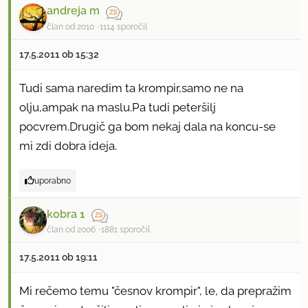
andreja m
član od 2010
1114 sporočil
17.5.2011 ob 15:32
Tudi sama naredim ta krompir,samo ne na
olju,ampak na maslu.Pa tudi peteršilj
pocvrem.Drugič ga bom nekaj dala na koncu-se
mi zdi dobra ideja.
uporabno
kobra 1
član od 2006
1881 sporočil
17.5.2011 ob 19:11
Mi rečemo temu "česnov krompir", le, da prepražim