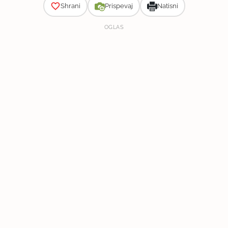
Shrani
Prispevaj
Natisni
OGLAS