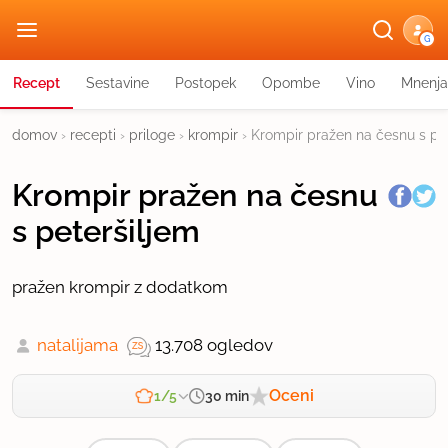
G
Recept
Sestavine
Postopek
Opombe
Vino
Mnenja
domov
›
recepti
›
priloge
›
krompir
›
Krompir pražen na česnu s pe
Krompir pražen na česnu
s peteršiljem
pražen krompir z dodatkom
natalijama
13.708 ogledov
Oceni
30 min
1/5
Zahtevnost