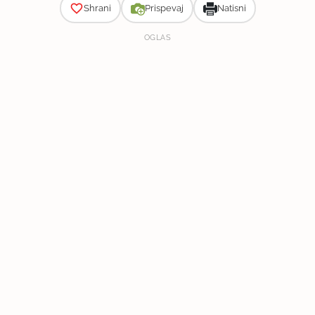
Shrani
Prispevaj
Natisni
OGLAS