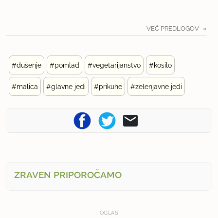
VEČ PREDLOGOV
#dušenje
#pomlad
#vegetarijanstvo
#kosilo
#malica
#glavne jedi
#prikuhe
#zelenjavne jedi
ZRAVEN PRIPOROČAMO
OGLAS