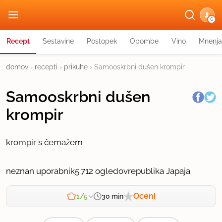
G
Recept
Sestavine
Postopek
Opombe
Vino
Mnenja
domov
›
recepti
›
prikuhe
›
Samooskrbni dušen krompir
Samooskrbni dušen
krompir
krompir s čemažem
neznan uporabnik
5.712 ogledov
republika Japaja
Oceni
30 min
1/5
Zahtevnost