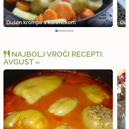
Dušen krompir s korenčkom
Duš
NAJBOLJ VROČI RECEPTI:
AVGUST