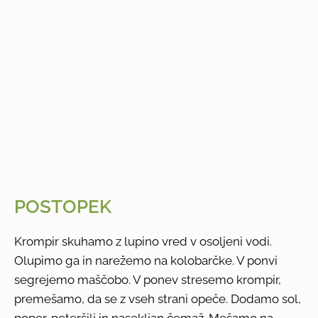
POSTOPEK
Krompir skuhamo z lupino vred v osoljeni vodi.
Olupimo ga in narežemo na kolobarčke. V ponvi
segrejemo maščobo. V ponev stresemo krompir,
premešamo, da se z vseh strani opeče. Dodamo sol,
poper, peteršilj in nasekljan čemaž. Mešamo na