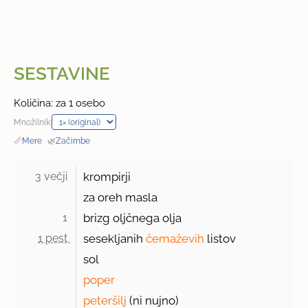
SESTAVINE
Količina: za 1 osebo
Množilnik:
📏
Mere
·
🌿
Začimbe
3 večji 
krompirji
za oreh masla
1 
brizg oljčnega olja
1 pest 
sesekljanih
čemaževih
listov
sol
poper
peteršilj
(ni nujno)