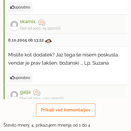
uporabno
skarni1
član od 2003
25 sporočil
6.10.2005 ob 13:22
Mislite kot dodatek? Jaz tega še nisem poskusla,
vendar je prav takšen, božanski ... Lp, Suzana
uporabno
galja
član od 2004
1351 sporočil
Prikaži več komentarjev
6.10.2005 ob 18:16
Ceprav ne maram rib iz konzerve, sem pripravila
Število mnenj: 4, prikazujem mnenja od 1 do 4