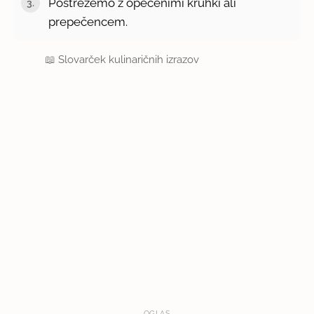
Postrežemo z opečenimi kruhki ali
prepečencem.
📖
Slovarček kulinaričnih izrazov
OGLAS