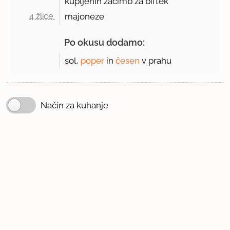
kupljenih začimb za biftek
4 žlice 
majoneze
Po okusu dodamo:
sol,
poper
in
česen
v prahu
Način za kuhanje