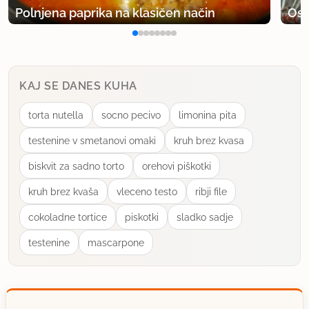
Polnjena paprika na klasičen način
Osv
KAJ SE DANES KUHA
torta nutella
socno pecivo
limonina pita
testenine v smetanovi omaki
kruh brez kvasa
biskvit za sadno torto
orehovi piškotki
kruh brez kvaša
vleceno testo
ribji file
cokoladne tortice
piskotki
sladko sadje
testenine
mascarpone