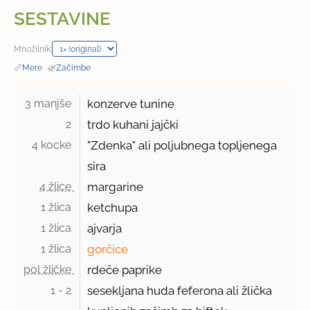
SESTAVINE
Množilnik:
📏
Mere
·
🌿
Začimbe
3 manjše 
konzerve tunine
2 
trdo kuhani jajčki
4 kocke 
"Zdenka" ali poljubnega topljenega
sira
4 žlice 
margarine
1 žlica 
ketchupa
1 žlica 
ajvarja
1 žlica 
gorčice
pol žličke 
rdeče paprike
1 - 2 
sesekljana huda feferona ali žlička