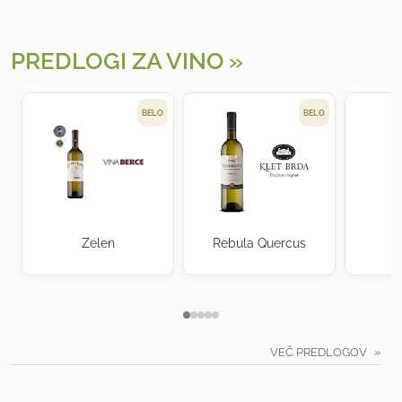
PREDLOGI ZA VINO
BELO
BELO
Zelen
Rebula Quercus
M
VEČ PREDLOGOV