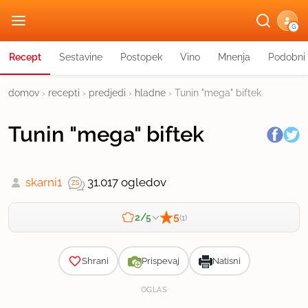
G
Recept
Sestavine
Postopek
Vino
Mnenja
Podobni 
domov
›
recepti
›
predjedi
›
hladne
›
Tunin "mega" biftek
Tunin "mega" biftek
skarni1
31.017 ogledov
5
2/5
(1)
Zahtevnost
Shrani
Prispevaj
Natisni
OGLAS