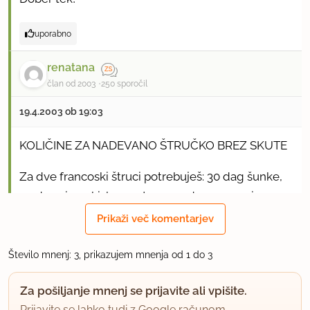
uporabno
renatana
član od 2003
250 sporočil
19.4.2003 ob 19:03
KOLIČINE ZA NADEVANO ŠTRUČKO BREZ SKUTE
Za dve francoski štruci potrebuješ: 30 dag šunke,
30 dag sira, 1 kislo smetano, 25 dag margarine za
mazanje, cca 20 dag kislih kumaric, 2 trdo kuhani
Prikaži več komentarjev
jajci, 1 žlico gorčice, sol, poper
Število mnenj: 3, prikazujem mnenja od 1 do 3
NASVET: nadevane štručke malo splošči, da se bo
bolje rezalo in da ne bo lukenj.
Za pošiljanje mnenj se prijavite ali vpišite.
Prijavite se lahko tudi z Google računom.