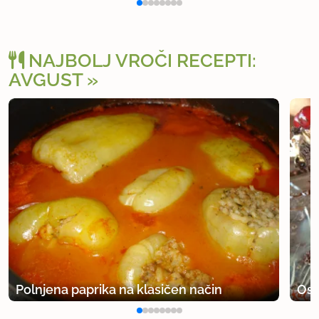
NAJBOLJ VROČI RECEPTI:
AVGUST
Polnjena paprika na klasičen način
Osv