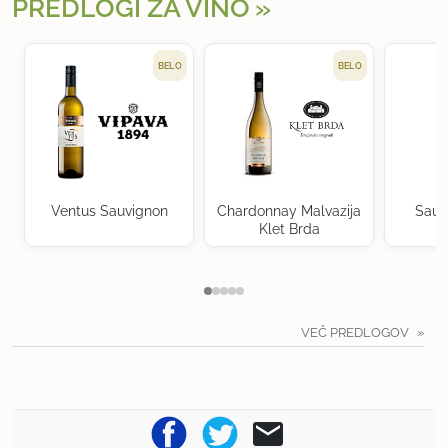
PREDLOGI ZA VINO
BELO
BELO
Ventus Sauvignon
Chardonnay Malvazija
Sauv
Klet Brda
VEČ PREDLOGOV