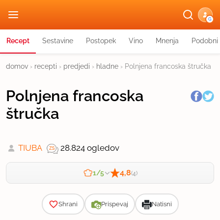
G
Recept
Sestavine
Postopek
Vino
Mnenja
Podobni 
domov
›
recepti
›
predjedi
›
hladne
›
Polnjena francoska štručka
Polnjena francoska
štručka
TIUBA
28.824 ogledov
4,8
1/5
(4)
Zahtevnost
Shrani
Prispevaj
Natisni