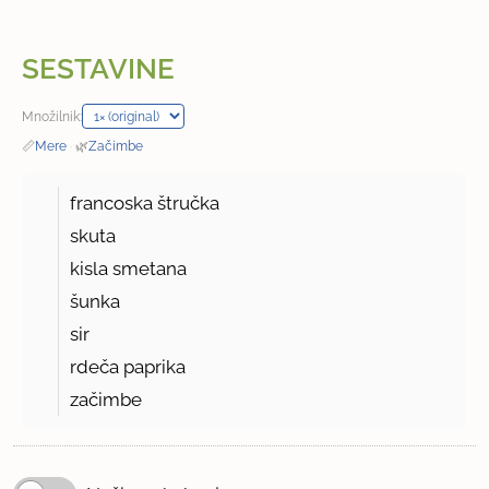
SESTAVINE
Množilnik:
📏
Mere
·
🌿
Začimbe
francoska štručka
skuta
kisla smetana
šunka
sir
rdeča paprika
začimbe