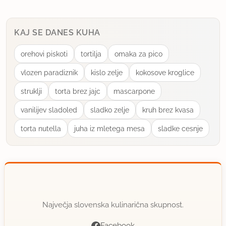
KAJ SE DANES KUHA
orehovi piskoti
tortilja
omaka za pico
vlozen paradiznik
kislo zelje
kokosove kroglice
struklji
torta brez jajc
mascarpone
vanilijev sladoled
sladko zelje
kruh brez kvasa
torta nutella
juha iz mletega mesa
sladke cesnje
Največja slovenska kulinarična skupnost.
Facebook