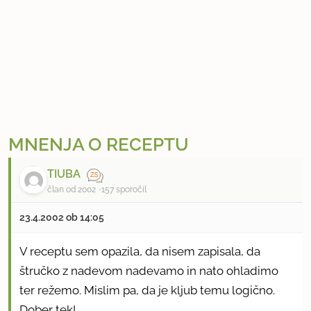
MNENJA O RECEPTU
TIUBA
član od 2002
157 sporočil
23.4.2002 ob 14:05
V receptu sem opazila, da nisem zapisala, da
štručko z nadevom nadevamo in nato ohladimo
ter režemo. Mislim pa, da je kljub temu logično.
Dober tek!