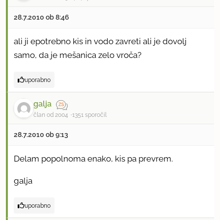
28.7.2010 ob 8:46
ali ji epotrebno kis in vodo zavreti ali je dovolj
samo, da je mešanica zelo vroča?
uporabno
galja
član od 2004
1351 sporočil
28.7.2010 ob 9:13
Delam popolnoma enako, kis pa prevrem.
galja
uporabno