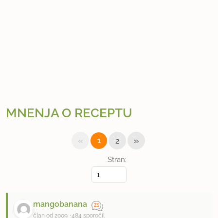
MNENJA O RECEPTU
«
»
1
2
Stran:
mangobanana
član od 2009
484 sporočil