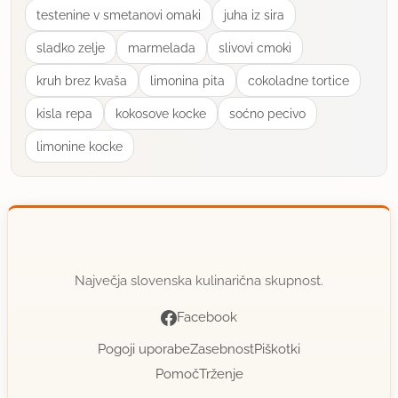
testenine v smetanovi omaki
juha iz sira
galja
sladko zelje
marmelada
slivovi cmoki
član od 2004
1351 sporočil
kruh brez kvaša
limonina pita
cokoladne tortice
29.7.2010 ob 15:26
kisla repa
kokosove kocke
soćno pecivo
Blanchy, to je koper, zelo se razraste, še dobro, da
limonine kocke
sem ga posadila čisto posebaj, na robu vrta, da ne
ovira drugih vrtnin.
galja
uporabno
Največja slovenska kulinarična skupnost.
Facebook
romi11
član od 2007
12 sporočil
Pogoji uporabe
Zasebnost
Piškotki
Pomoč
Trženje
4.8.2010 ob 13:20