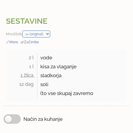
SESTAVINE
Množilnik:
📏
Mere
·
🌿
Začimbe
2 l 
vode
1 l 
kisa za vlaganje
1 žlica 
sladkorja
12 dag 
soli
(to vse skupaj zavremo
Način za kuhanje