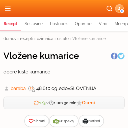
G
Recept
Sestavine
Postopek
Opombe
Vino
Mnenja
domov
›
recepti
›
ozimnica
›
ostalo
›
Vložene kumarice
Vložene kumarice
dobre kisle kumarice
baraba
48.610 ogledov
SLOVENIJA
Oceni
1 ura 30 min
1/5
Zahtevnost
Shrani
Prispevaj
Natisni