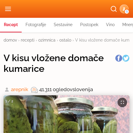
G
Recept
Fotografije
Sestavine
Postopek
Vino
Mnen
domov
›
recepti
›
ozimnica
›
ostalo
›
V kisu vložene domače kumar
V kisu vložene domače
kumarice
arepnik
41.311 ogledov
slovenija
1
/
2