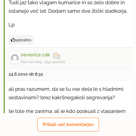
Tudi jaz tako vlagam kumarice in so zelo dobre in
ostanejo več let. Dodam samo dve žlički sladkorja.
Lp
uporabno
veverica cak
član od 2004
299 sporočil
24.6.2010 ob 8:32
ali prav razumem, da se tu vse dela le s hladnimi
sestavinami? brez kakršnegakoli segrevanja?
še tole me zanima: ali je kdo poskusil z vlaganjem
brez dodanega sladkorja (bojim se namreč
Prikaži več komentarjev
sladikastega okusa kumaric)?