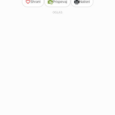
Shrani
Prispevaj
Natisni
OGLAS