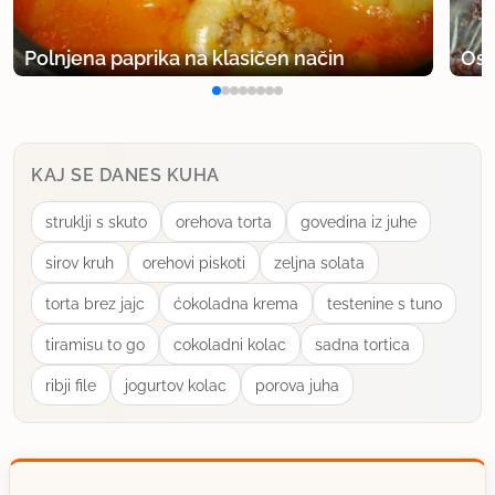
uporabno
Polnjena paprika na klasičen način
Osv
arepnik
član od 2007
180 sporočil
20.7.2015 ob 13:51
KAJ SE DANES KUHA
ja ostanejo pa res dolgo stalno delam po tem
struklji s skuto
orehova torta
govedina iz juhe
receptu ne se bat ne bo presladko in ne preslano
danes jih ravno grem spet vlagat letos so pa res
sirov kruh
orehovi piskoti
zeljna solata
obrodile in jih morem vložit dok so še male da niso
torta brez jajc
ćokoladna krema
testenine s tuno
predsbele če pa že so katere predebele pa jih
tiramisu to go
cokoladni kolac
sadna tortica
narežem z strojčkom in jih enako tako vložim samo
da so pač narezane.Lp
ribji file
jogurtov kolac
porova juha
uporabno
jovita