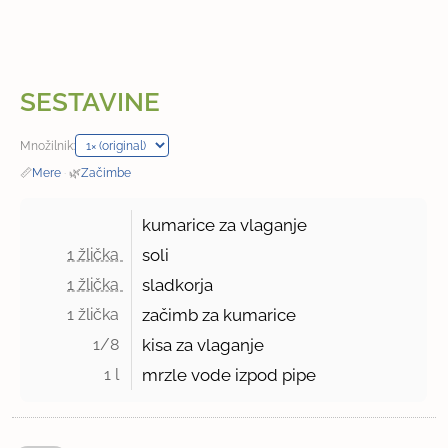
SESTAVINE
Množilnik:
📏
Mere
·
🌿
Začimbe
kumarice za vlaganje
1 žlička 
soli
1 žlička 
sladkorja
1 žlička 
začimb za kumarice
1/8 
kisa za vlaganje
1 l 
mrzle vode izpod pipe