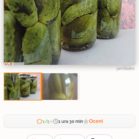
jančibake
Oceni
1 ura 30 min
1/5
Zahtevnost