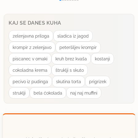
lp Pavka
uporabno
KAJ SE DANES KUHA
zelenjavna priloga
sladica iz jagod
krompir z zelenjavo
peteršiljev krompir
piscanec v omaki
kruh brez kvaša
kostanji
cokoladna krema
štruklji s skuto
pecivo iz pudinga
skutina torta
prigrizek
struklji
bela ćokolada
naj naj muffini