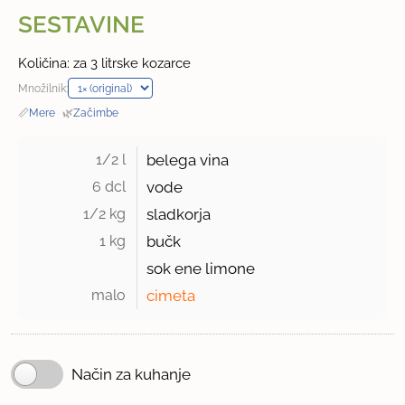
SESTAVINE
Količina: za 3 litrske kozarce
Množilnik:
📏
Mere
·
🌿
Začimbe
1/2 l 
belega vina
6 dcl 
vode
1/2 kg 
sladkorja
1 kg 
bučk
sok ene limone
malo 
cimeta
Način za kuhanje