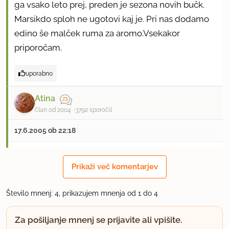
ga vsako leto prej, preden je sezona novih bučk.
Marsikdo sploh ne ugotovi kaj je. Pri nas dodamo
edino še malček ruma za aromo.Vsekakor
priporočam.
uporabno
Atina
član od 2004
3792 sporočil
17.6.2005 ob 22:18
A je to sladica oz. se je samostojno ali kot priloga?
Prikaži več komentarjev
Se uporabljajo tiste zelene bučke (cukini)? Bomo
probali letos.
Število mnenj: 4, prikazujem mnenja od 1 do 4
uporabno
Za pošiljanje mnenj se prijavite ali vpišite.