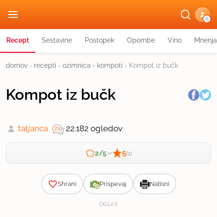
G
Recept
Sestavine
Postopek
Opombe
Vino
Mnenja
domov
›
recepti
›
ozimnica
›
kompoti
›
Kompot iz bučk
Kompot iz bučk
tatjanca
22.182 ogledov
5
2/5
(1)
Zahtevnost
Shrani
Prispevaj
Natisni
OGLAS