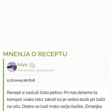
MNENJA O RECEPTU
Julya
član od 2004
3277 sporočil
17.6.2005 ob 8:18
Recept si zasluži čisto petico. Pri nas delamo ta
kompot vsako leto, takrat ko je veliko bučk pri tašči
na vrtu. Dobre so tudi malo večje bučke. Zmanjka