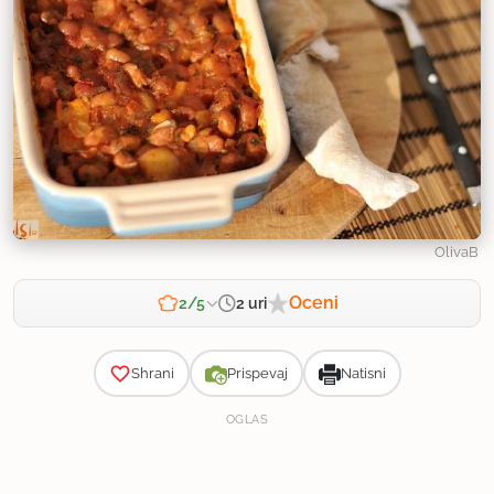
OlivaB
Oceni
2 uri
2/5
Zahtevnost
Shrani
Prispevaj
Natisni
OGLAS