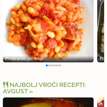
Prebranec po moje
Pre
NAJBOLJ VROČI RECEPTI:
AVGUST