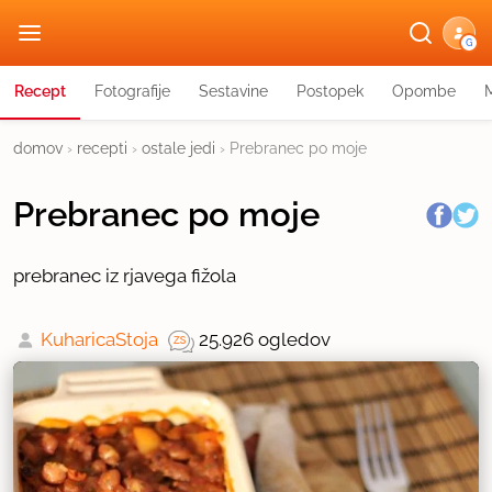
G
Recept
Fotografije
Sestavine
Postopek
Opombe
domov
›
recepti
›
ostale jedi
›
Prebranec po moje
Prebranec po moje
prebranec iz rjavega fižola
KuharicaStoja
25.926 ogledov