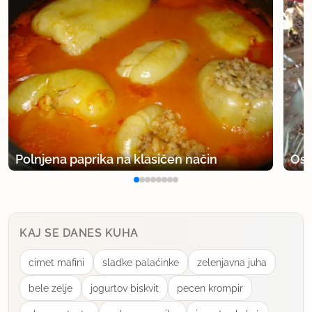
Polnjena paprika na klasičen način
Osv
KAJ SE DANES KUHA
cimet mafini
sladke palaćinke
zelenjavna juha
bele zelje
jogurtov biskvit
pecen krompir