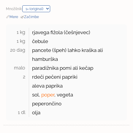
Množilnik:
📏
Mere
·
🌿
Začimbe
1 kg 
rjavega fižola (češnjevec)
1 kg 
čebule
20 dag 
pancete (špeh) lahko kraška ali
hamburška
malo 
paradižnika pomi ali kečap
2 
rdeči pečeni papriki
aleva paprika
sol,
poper
, vegeta
peperončino
1 dl 
olja