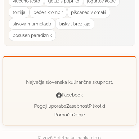
vleceno testo
golaz s papriko
jogurtov kolać
tortilja
pećen krompir
pišcanec v omaki
slivova marmelada
biskvit brez jajc
posusen paradiznik
Največja slovenska kulinarična skupnost.
Facebook
Pogoji uporabe
Zasebnost
Piškotki
Pomoč
Trženje
© 2026 Spletna kulinarika d.o.o.