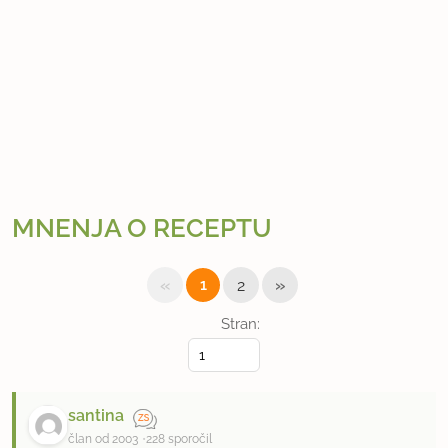
MNENJA O RECEPTU
«
»
1
2
Stran:
santina
član od 2003
228 sporočil