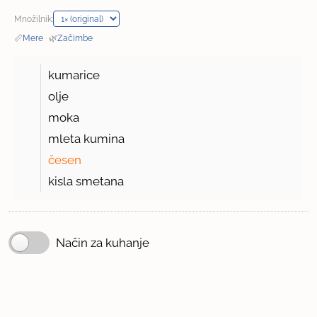
Množilnik:
📏
Mere
·
🌿
Začimbe
kumarice
olje
moka
mleta kumina
česen
kisla smetana
Način za kuhanje