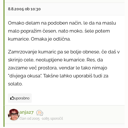
8.8.2005 ob 10:30
Omako delam na podoben način, le da na maslu
malo popražim česen, nato moko, šele potem
kumarice. Omaka je odlična.
Zamrzovanje kumaric pa se bolje obnese, če daš v
skrinjo cele, neolupljene kumarice. Res, da
zavzame več prostora, vendar le tako nimajo
"divjega okusa". Takšne lahko uporabiš tudi za
solato.
uporabno
anja27
član od 2005
1085 sporočil