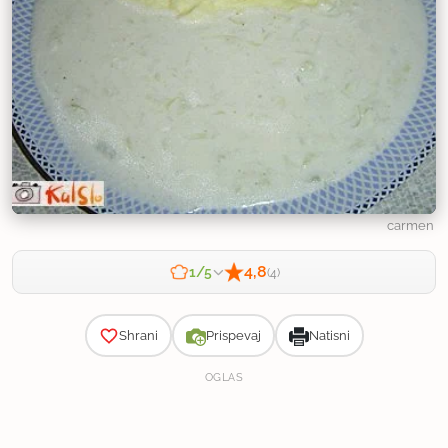
carmen
4,8
1/5
(4)
Zahtevnost
Shrani
Prispevaj
Natisni
OGLAS