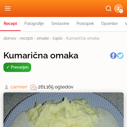
G
Recept
Fotografije
Sestavine
Postopek
Opombe
domov
›
recepti
›
omake
›
tople
›
Kumarična omaka
Kumarična omaka
Preverjen
carmen
261.165 ogledov