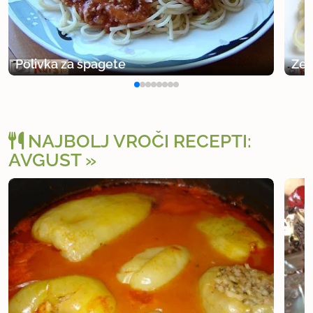
Polivka za špagete
Zel
NAJBOLJ VROČI RECEPTI:
AVGUST