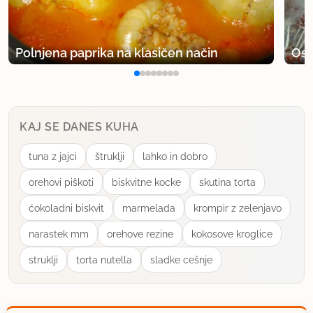
Polnjena paprika na klasičen način
Osv
KAJ SE DANES KUHA
tuna z jajci
štruklji
lahko in dobro
orehovi piškoti
biskvitne kocke
skutina torta
ćokoladni biskvit
marmelada
krompir z zelenjavo
narastek mm
orehove rezine
kokosove kroglice
struklji
torta nutella
sladke cešnje