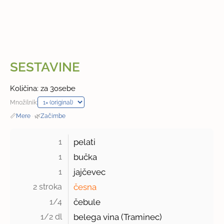
SESTAVINE
Količina: za 3osebe
Množilnik:
📏
Mere
·
🌿
Začimbe
1 
pelati
1 
bučka
1 
jajčevec
2 stroka 
česna
1/4 
čebule
1/2 dl 
belega vina (Traminec)