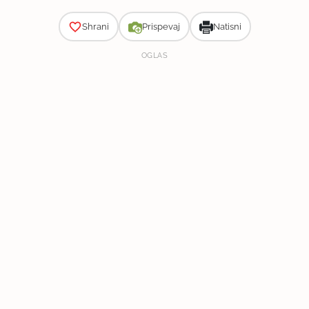
Shrani
Prispevaj
Natisni
OGLAS