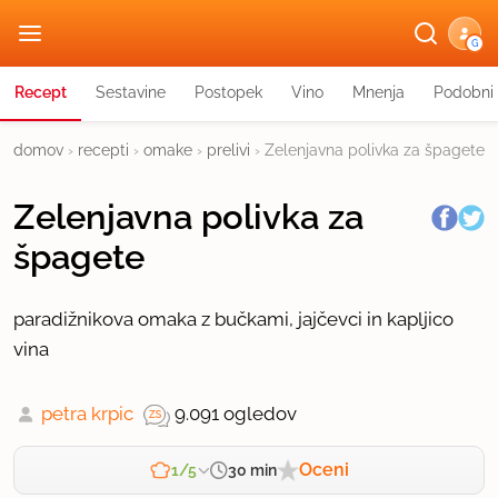
G
Recept
Sestavine
Postopek
Vino
Mnenja
Podobni 
domov
›
recepti
›
omake
›
prelivi
›
Zelenjavna polivka za špagete
Zelenjavna polivka za
špagete
paradižnikova omaka z bučkami, jajčevci in kapljico
vina
petra krpic
9.091 ogledov
Oceni
30 min
1/5
Zahtevnost