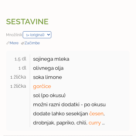
SESTAVINE
Množilnik:
📏
Mere
·
🌿
Začimbe
1,5 dl 
sojinega mleka
1 dl 
olivnega olja
1 žlička 
soka limone
1 žlička 
gorčice
sol (po okusu)
možni razni dodatki - po okusu
dodate lahko sesekljan
česen
,
drobnjak, papriko, chili,
curry
...