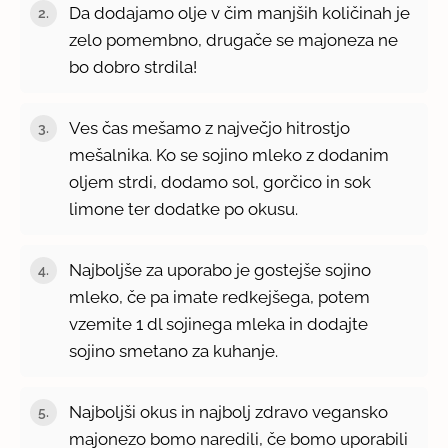
Da dodajamo olje v čim manjših količinah je
zelo pomembno, drugače se majoneza ne
bo dobro strdila!
Ves čas mešamo z največjo hitrostjo
mešalnika. Ko se sojino mleko z dodanim
oljem strdi, dodamo sol, gorčico in sok
limone ter dodatke po okusu.
Najboljše za uporabo je gostejše sojino
mleko, če pa imate redkejšega, potem
vzemite 1 dl sojinega mleka in dodajte
sojino smetano za kuhanje.
Najboljši okus in najbolj zdravo vegansko
majonezo bomo naredili, če bomo uporabili