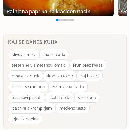
uporabno
Polnjena paprika na klasičen način
Osv
Dajčkajajčka
član od 2012
14 sporočil
KAJ SE DANES KUHA
9.1.2014 ob 15:21
slivovi cmoki
marmelada
Ne moram si pomagat, da malce ne
pokomentiram. Sem študentka naravoslovnih ved,
testenine v smetanovi omaki
kruh brez kvasa
poleg študija pa zelo rada tudi kaj dobrega
omaka iz buck
tiramisu to go
naj biskvit
skuham. Tako da, čisto na kratko, s kemijskega
biskvit s smetano
zelenjavna rizota
vidika, ker sem v vaših komentarjih razbrala
nepravilnosti. :)
lešnikovi piškoti
skutina pita
yo rolada
paprike s krompirjem
medeno testo
Kot emulgator verjetno deluje lecitin, ki se nahaja
v sojinem mleku. Lecitin je površinsko aktivna
jajca iz pecice
snov, ki ima amfifilno strukturo- to pomeni, da bo