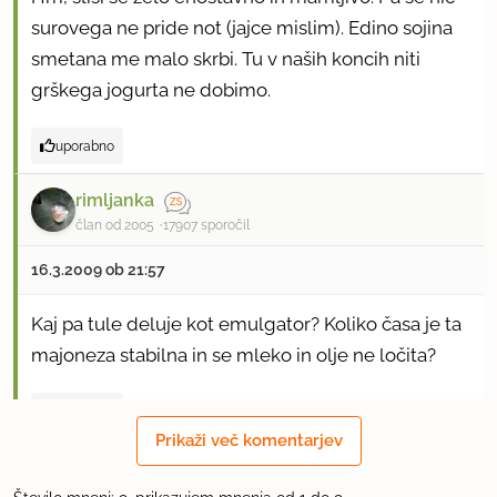
surovega ne pride not (jajce mislim). Edino sojina
smetana me malo skrbi. Tu v naših koncih niti
grškega jogurta ne dobimo.
uporabno
rimljanka
član od 2005
17907 sporočil
16.3.2009 ob 21:57
Kaj pa tule deluje kot emulgator? Koliko časa je ta
majoneza stabilna in se mleko in olje ne ločita?
uporabno
Prikaži več komentarjev
tenzin
član od 2009
2 sporočil