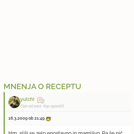
MNENJA O RECEPTU
yulchi
član od 2007
630 sporočil
16.3.2009 ob 21:49
Hm, sliši se zelo enostavno in mamljivo. Pa še nič