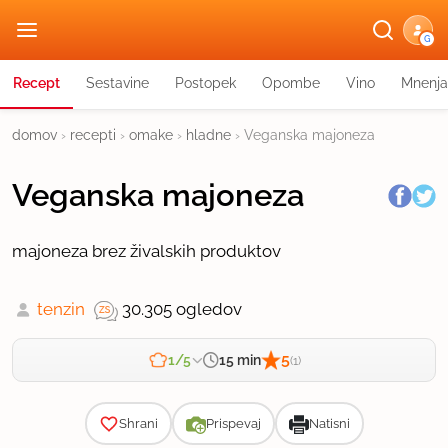
G
Recept
Sestavine
Postopek
Opombe
Vino
Mnenja
domov
›
recepti
›
omake
›
hladne
›
Veganska majoneza
Veganska majoneza
majoneza brez živalskih produktov
tenzin
30.305 ogledov
5
15 min
1/5
(1)
Zahtevnost
Shrani
Prispevaj
Natisni