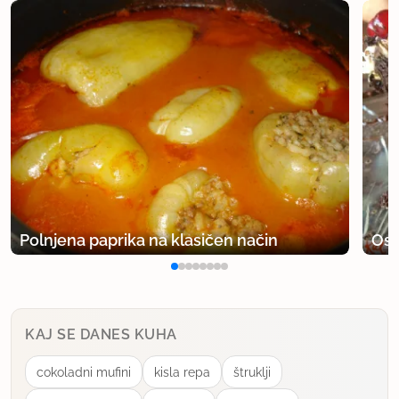
Polnjena paprika na klasičen način
Osv
KAJ SE DANES KUHA
cokoladni mufini
kisla repa
štruklji