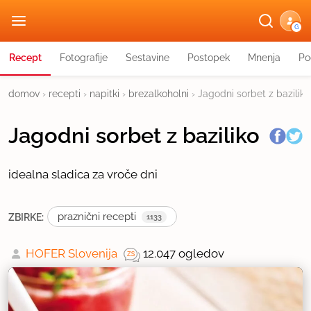
G
Recept
Fotografije
Sestavine
Postopek
Mnenja
Po
domov
›
recepti
›
napitki
›
brezalkoholni
›
Jagodni sorbet z baziliko
Jagodni sorbet z baziliko
idealna sladica za vroče dni
praznični recepti
ZBIRKE:
1133
HOFER Slovenija
12.047 ogledov