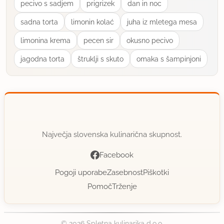
pecivo s sadjem
prigrizek
dan in noc
sadna torta
limonin kolać
juha iz mletega mesa
limonina krema
pecen sir
okusno pecivo
jagodna torta
štruklji s skuto
omaka s šampinjoni
Največja slovenska kulinarična skupnost.
Facebook
Pogoji uporabe
Zasebnost
Piškotki
Pomoč
Trženje
© 2026 Spletna kulinarika d.o.o.