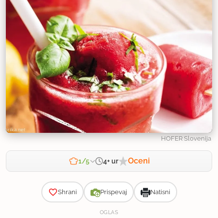
HOFER Slovenija
Oceni
4+ ur
1/5
Zahtevnost
Shrani
Prispevaj
Natisni
OGLAS