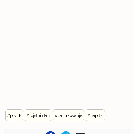
#piknik
#rojstni dan
#zamrzovanje
#napitki