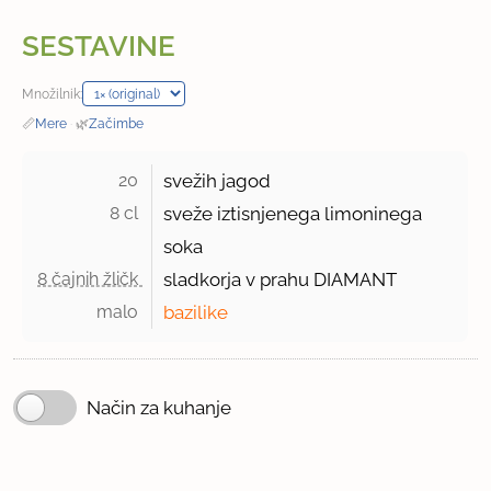
SESTAVINE
Množilnik:
📏
Mere
·
🌿
Začimbe
20 
svežih jagod
8 cl 
sveže iztisnjenega limoninega
soka
8 čajnih žličk 
sladkorja v prahu DIAMANT
malo 
bazilike
Način za kuhanje